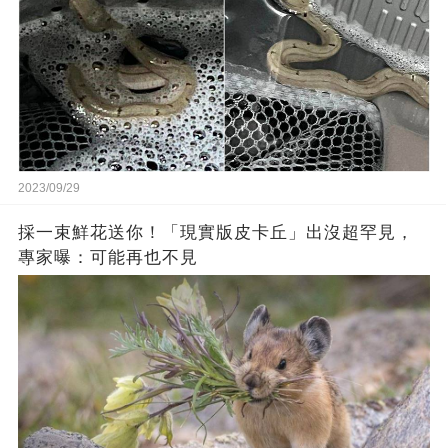
2023/09/29
採一束鮮花送你！「現實版皮卡丘」出沒超罕見，
專家曝：可能再也不見