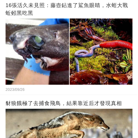
16張活久未見照：藤壺鉆進了鯊魚眼睛，水蛭大戰
蚯蚓黑吃黑
2023/09/26
豺狼餓極了去捕食飛鳥，結果靠近后才發現真相