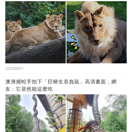
2023/09/27
澳洲捕蛇手拍下「巨蟒生吞負鼠」高清畫面，網
友：它居然能這麼吃