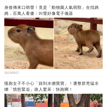
身後傳來口哨聲！竟是「動物園人氣萌獸」在找媽
媽，百萬人看傻：叫聲好像電子儀器
2023/09/27
慢跑女子不小心「踩到水獺寶寶」！遭整群兇猛水
獺「憤怒緊追」路人驚呆：快跑啊！