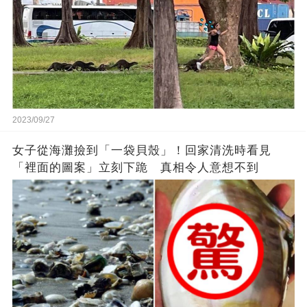
2023/09/27
女子從海灘撿到「一袋貝殼」！回家清洗時看見
「裡面的圖案」立刻下跪 真相令人意想不到