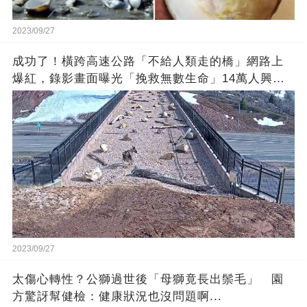
2023/09/27
成功了！橫跨高速公路「不給人類走的橋」網路上
爆紅，錄影畫面曝光「挽救無數生命」14萬人興奮
歡呼
2023/09/27
太傷心轉性？公獅過世後「母獅竟長出鬃毛」 園
方驚訝幫健檢：健康狀況也沒問題啊...