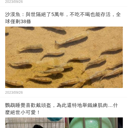
2023/09/26
沙漠魚：與世隔絕了5萬年，不吃不喝也能存活，全
球僅剩38條
2023/09/26
鸚鵡睡覺喜歡戴頭盔，為此還特地舉鐵練肌肉…什
麼絕世小可愛！