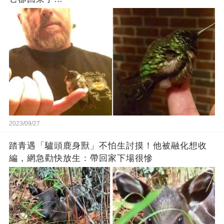
2023/09/27
踏青遇「驢頭鹿身獸」不怕生討摸！他被融化想收
編，網急勸快放生：帶回家下場很慘