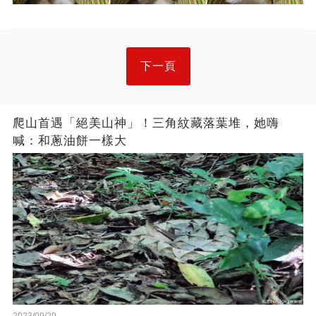
下一頁
爬山首遇「絕美山神」！三角紋藏落葉堆，她嗨
喊：和蔥油餅一樣大