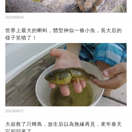
2023/09/29
世界上最大的蝌蚪，體型神似一條小魚，長大后的
樣子笑噴了！
2023/09/27
大叔救了只蜂鳥，放生后以為無緣再見，來年春天
它卻回來了…