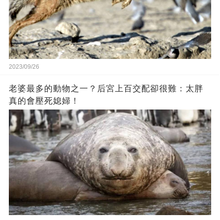
2023/09/26
老婆最多的動物之一？后宮上百交配卻很難：太胖
真的會壓死媳婦！