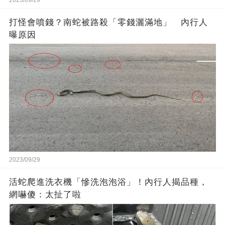
2023/09/29
打怪會噴錢？南蛇被路殺「零錢灑滿地」 內行人
曝原因
2023/09/29
活蛇爬進洗衣機「慘洗泡泡浴」！內行人揭品種，
網嚇傻：太扯了啦