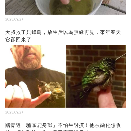
2023/09/27
大叔救了只蜂鳥，放生后以為無緣再見，來年春天
它卻回來了…
2023/09/27
踏青遇「驢頭鹿身獸」不怕生討摸！他被融化想收