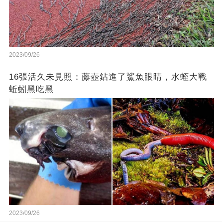
2023/09/26
16張活久未見照：藤壺鉆進了鯊魚眼睛，水蛭大戰
蚯蚓黑吃黑
2023/09/26