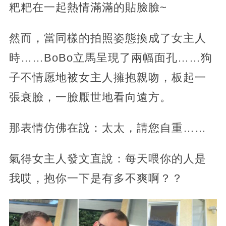
粑粑在一起熱情滿滿的貼臉臉~
然而，當同樣的拍照姿態換成了女主人
時……BoBo立馬呈現了兩幅面孔……狗
子不情愿地被女主人擁抱親吻，板起一
張衰臉，一臉厭世地看向遠方。
那表情仿佛在說：太太，請您自重……
氣得女主人發文直說：每天喂你的人是
我哎，抱你一下是有多不爽啊？？