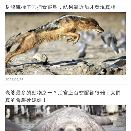
豺狼餓極了去捕食飛鳥，結果靠近后才發現真相
2023/09/26
老婆最多的動物之一？后宮上百交配卻很難：太胖
真的會壓死媳婦！