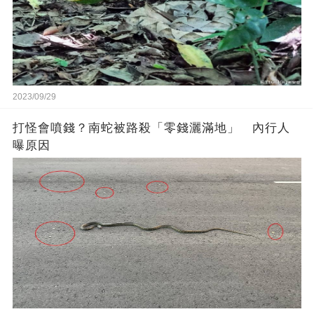
2023/09/29
打怪會噴錢？南蛇被路殺「零錢灑滿地」 內行人
曝原因