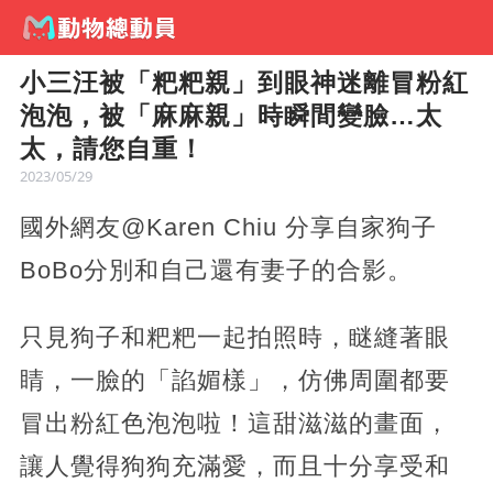
小三汪被「粑粑親」到眼神迷離冒粉紅
泡泡，被「麻麻親」時瞬間變臉…太
太，請您自重！
2023/05/29
國外網友@Karen Chiu 分享自家狗子
BoBo分別和自己還有妻子的合影。
只見狗子和粑粑一起拍照時，瞇縫著眼
睛，一臉的「諂媚樣」，仿佛周圍都要
冒出粉紅色泡泡啦！這甜滋滋的畫面，
讓人覺得狗狗充滿愛，而且十分享受和