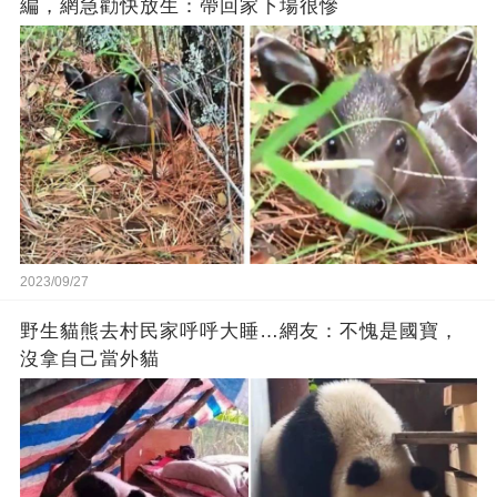
編，網急勸快放生：帶回家下場很慘
2023/09/27
野生貓熊去村民家呼呼大睡…網友：不愧是國寶，
沒拿自己當外貓