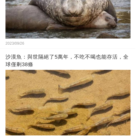
2023/09/26
沙漠魚：與世隔絕了5萬年，不吃不喝也能存活，全
球僅剩38條