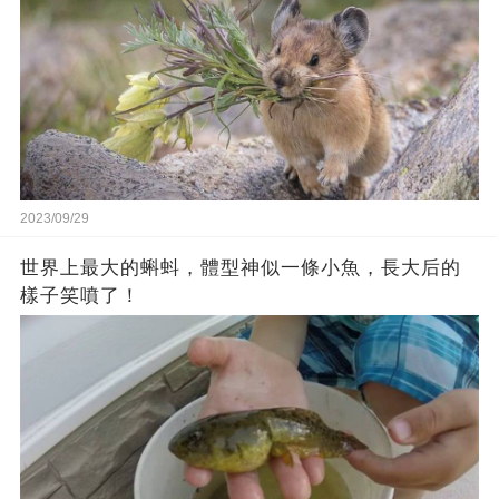
2023/09/29
世界上最大的蝌蚪，體型神似一條小魚，長大后的
樣子笑噴了！