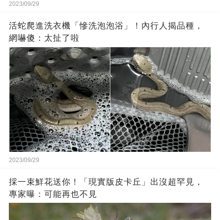
2023/09/29
活蛇爬進洗衣機「慘洗泡泡浴」！內行人揭品種，
網嚇傻：太扯了啦
2023/09/29
採一束鮮花送你！「現實版皮卡丘」出沒超罕見，
專家曝：可能再也不見