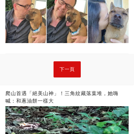
下一頁
爬山首遇「絕美山神」！三角紋藏落葉堆，她嗨
喊：和蔥油餅一樣大