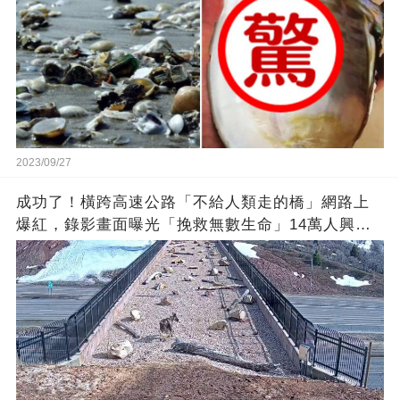
2023/09/27
成功了！橫跨高速公路「不給人類走的橋」網路上
爆紅，錄影畫面曝光「挽救無數生命」14萬人興奮
歡呼