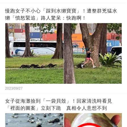
慢跑女子不小心「踩到水獺寶寶」！遭整群兇猛水
獺「憤怒緊追」路人驚呆：快跑啊！
2023/09/27
女子從海灘撿到「一袋貝殼」！回家清洗時看見
「裡面的圖案」立刻下跪 真相令人意想不到