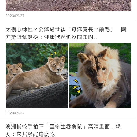
2023/09/27
太傷心轉性？公獅過世後「母獅竟長出鬃毛」 園
方驚訝幫健檢：健康狀況也沒問題啊...
2023/09/27
澳洲捕蛇手拍下「巨蟒生吞負鼠」高清畫面，網
友：它居然能這麼吃