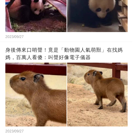
2023/09/27
身後傳來口哨聲！竟是「動物園人氣萌獸」在找媽
媽，百萬人看傻：叫聲好像電子儀器
2023/09/27