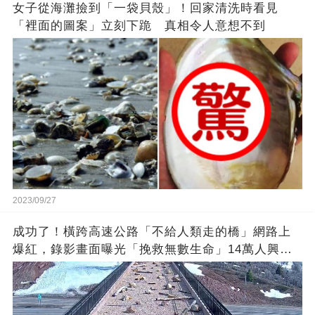
女子從海灘撿到「一袋貝殼」！回家清洗時看見
「裡面的圖案」立刻下跪 真相令人意想不到
2023/09/27
成功了！橫跨高速公路「不給人類走的橋」網路上
爆紅，錄影畫面曝光「挽救無數生命」14萬人興奮
歡呼