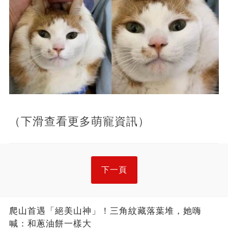
（下滑查看更多萌寵資訊）
下一頁
爬山首遇「絕美山神」！三角紋藏落葉堆，她嗨
喊：和蔥油餅一樣大