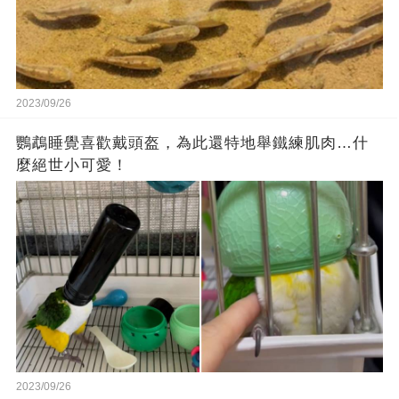
2023/09/26
鸚鵡睡覺喜歡戴頭盔，為此還特地舉鐵練肌肉…什
麼絕世小可愛！
2023/09/26