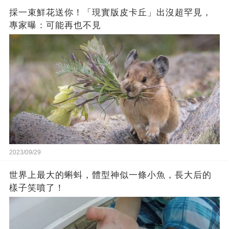
採一束鮮花送你！「現實版皮卡丘」出沒超罕見，
專家曝：可能再也不見
2023/09/29
世界上最大的蝌蚪，體型神似一條小魚，長大后的
樣子笑噴了！