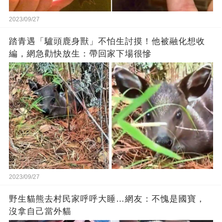
2023/09/27
踏青遇「驢頭鹿身獸」不怕生討摸！他被融化想收
編，網急勸快放生：帶回家下場很慘
2023/09/27
野生貓熊去村民家呼呼大睡…網友：不愧是國寶，
沒拿自己當外貓