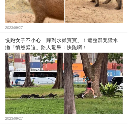
2023/09/27
慢跑女子不小心「踩到水獺寶寶」！遭整群兇猛水
獺「憤怒緊追」路人驚呆：快跑啊！
2023/09/27