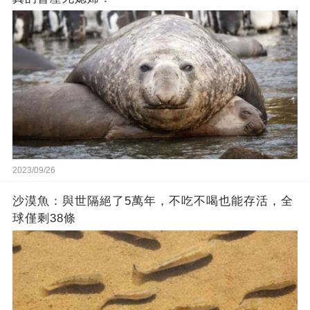
2023/09/26
沙漠魚：與世隔絕了5萬年，不吃不喝也能存活，全
球僅剩38條