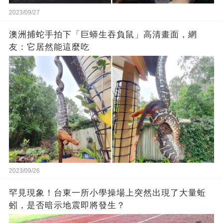
2023/09/27
澳洲捕蛇手拍下「巨蟒生吞負鼠」高清畫面，網
友：它居然能這麼吃
2023/09/26
罕見現象！台東一所小學操場上突然出現了大量蚯
蚓，是否暗示地震即將發生？