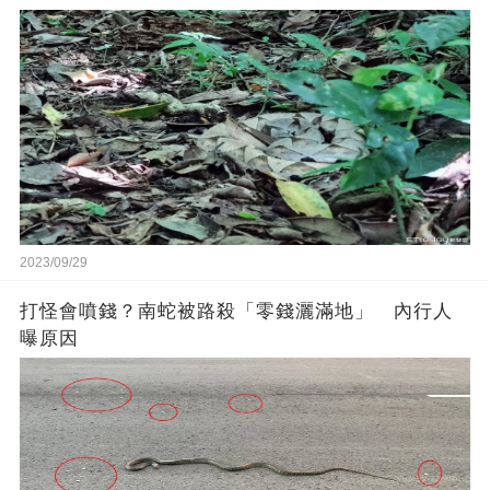
2023/09/29
打怪會噴錢？南蛇被路殺「零錢灑滿地」 內行人
曝原因