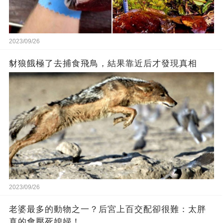
2023/09/26
豺狼餓極了去捕食飛鳥，結果靠近后才發現真相
2023/09/26
老婆最多的動物之一？后宮上百交配卻很難：太胖
真的會壓死媳婦！