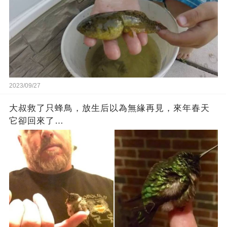
2023/09/27
大叔救了只蜂鳥，放生后以為無緣再見，來年春天
它卻回來了…