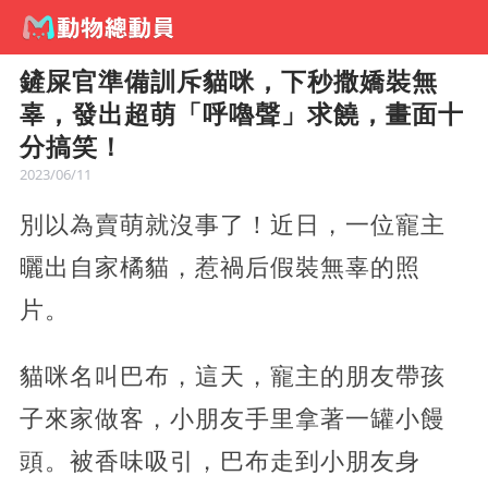
鏟屎官準備訓斥貓咪，下秒撒嬌裝無
辜，發出超萌「呼嚕聲」求饒，畫面十
分搞笑！
2023/06/11
別以為賣萌就沒事了！近日，一位寵主
曬出自家橘貓，惹禍后假裝無辜的照
片。
貓咪名叫巴布，這天，寵主的朋友帶孩
子來家做客，小朋友手里拿著一罐小饅
頭。被香味吸引，巴布走到小朋友身