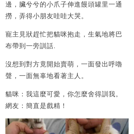
邊，臟兮兮的小爪子伸進饅頭罐里一通
撈，弄得小朋友哇哇大哭。
寵主見狀趕忙把貓咪抱走，生氣地將巴
布帶到一旁訓話.
沒想到對方竟開始賣萌，一面發出呼嚕
聲，一面無辜地看著主人。
貓咪：我這麼可愛，你怎麼舍得訓我。
網友：簡直是戲精！