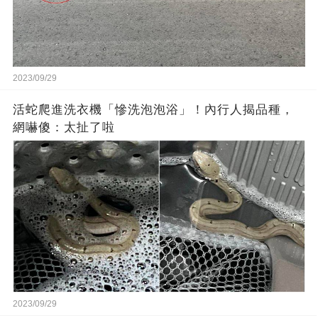
2023/09/29
活蛇爬進洗衣機「慘洗泡泡浴」！內行人揭品種，
網嚇傻：太扯了啦
2023/09/29