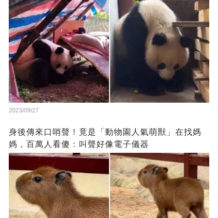
2023/09/27
身後傳來口哨聲！竟是「動物園人氣萌獸」在找媽
媽，百萬人看傻：叫聲好像電子儀器