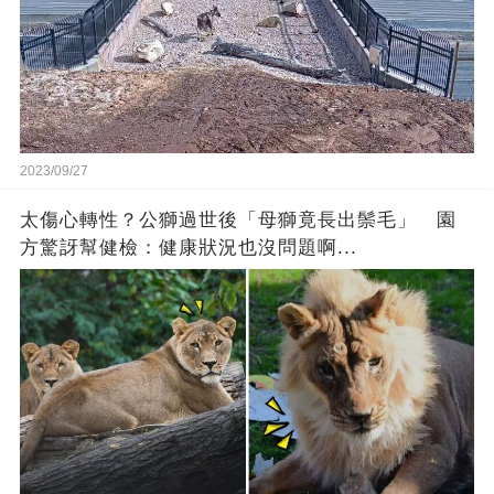
2023/09/27
太傷心轉性？公獅過世後「母獅竟長出鬃毛」 園
方驚訝幫健檢：健康狀況也沒問題啊...