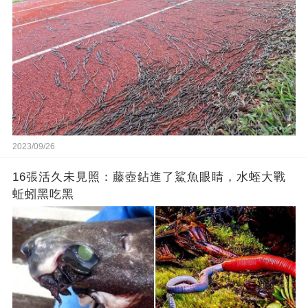
2023/09/26
16張活久未見照：藤壺鉆進了鯊魚眼睛，水蛭大戰
蚯蚓黑吃黑