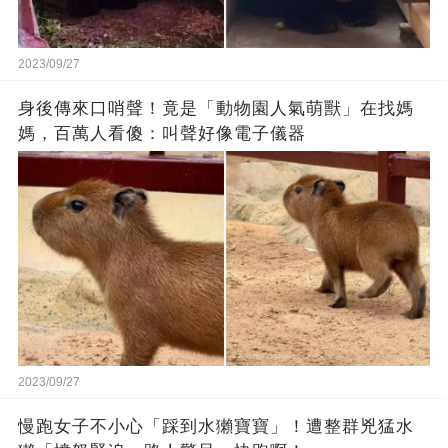
2023/09/27
身後傳來口哨聲！竟是「動物園人氣萌獸」在找媽
媽，百萬人看傻：叫聲好像電子儀器
2023/09/27
慢跑女子不小心「踩到水獺寶寶」！遭整群兇猛水