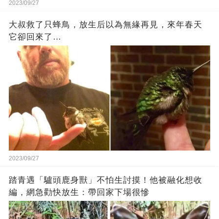
2023/09/27
大叔救了只蜂鳥，放生后以為無緣再見，來年春天
它卻回來了…
2023/09/27
踏青遇「驢頭鹿身獸」不怕生討摸！他被融化想收
編，網急勸快放生：帶回家下場很慘