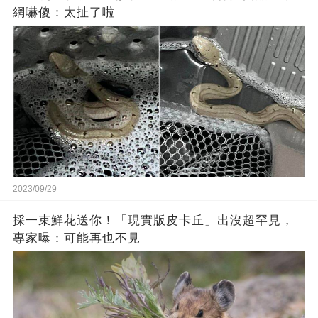
網嚇傻：太扯了啦
2023/09/29
採一束鮮花送你！「現實版皮卡丘」出沒超罕見，
專家曝：可能再也不見