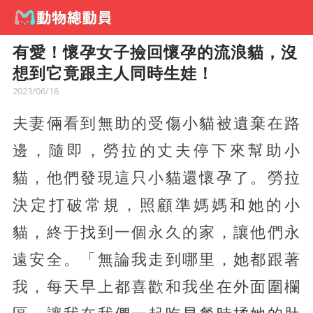
有愛！懷孕女子撿回懷孕的流浪貓，沒
想到它竟跟主人同時生娃！
2023/06/16
夫妻倆看到無助的受傷小貓被遺棄在路
邊，隨即，勞拉的丈夫停下來幫助小
貓，他們發現這只小貓還懷孕了。
勞拉
決定打破常規，照顧準媽媽和她的小
貓，終于找到一個永久的家，讓他們永
遠安全。
「無論我走到哪里，她都跟著
我，每天早上都喜歡和我坐在外面圍欄