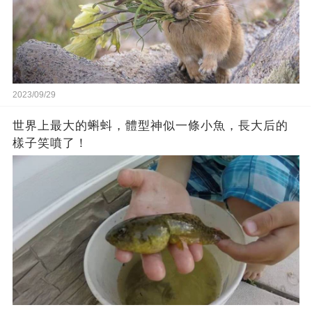
2023/09/29
世界上最大的蝌蚪，體型神似一條小魚，長大后的
樣子笑噴了！