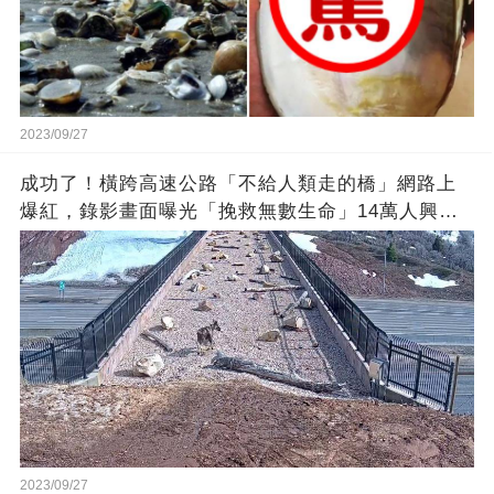
2023/09/27
成功了！橫跨高速公路「不給人類走的橋」網路上
爆紅，錄影畫面曝光「挽救無數生命」14萬人興奮
歡呼
2023/09/27