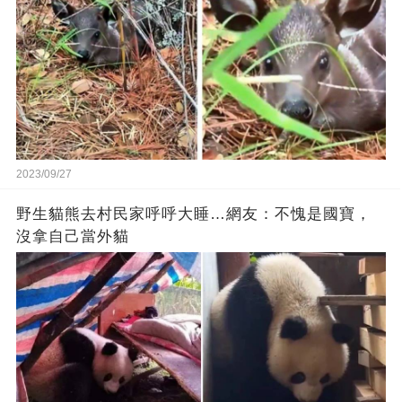
2023/09/27
野生貓熊去村民家呼呼大睡…網友：不愧是國寶，
沒拿自己當外貓