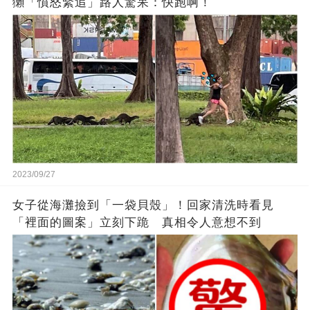
獺「憤怒緊追」路人驚呆：快跑啊！
2023/09/27
女子從海灘撿到「一袋貝殼」！回家清洗時看見
「裡面的圖案」立刻下跪 真相令人意想不到