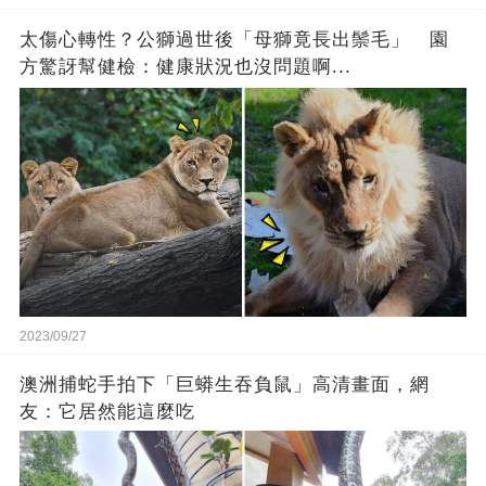
太傷心轉性？公獅過世後「母獅竟長出鬃毛」 園
方驚訝幫健檢：健康狀況也沒問題啊...
2023/09/27
澳洲捕蛇手拍下「巨蟒生吞負鼠」高清畫面，網
友：它居然能這麼吃