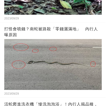
2023/09/29
打怪會噴錢？南蛇被路殺「零錢灑滿地」 內行人
曝原因
2023/09/29
活蛇爬進洗衣機「慘洗泡泡浴」！內行人揭品種，