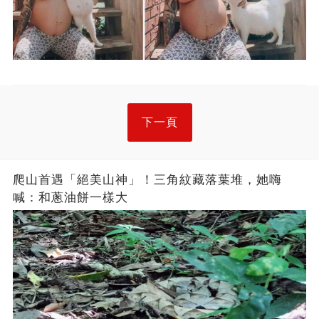
下一頁
爬山首遇「絕美山神」！三角紋藏落葉堆，她嗨
喊：和蔥油餅一樣大