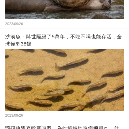
2023/09/26
沙漠魚：與世隔絕了5萬年，不吃不喝也能存活，全
球僅剩38條
2023/09/26
鸚鵡睡覺喜歡戴頭盔，為此還特地舉鐵練肌肉…什