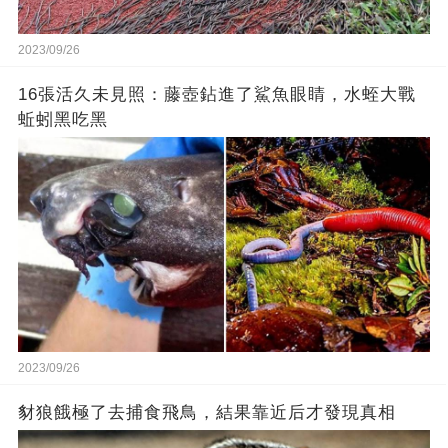
2023/09/26
16張活久未見照：藤壺鉆進了鯊魚眼睛，水蛭大戰
蚯蚓黑吃黑
2023/09/26
豺狼餓極了去捕食飛鳥，結果靠近后才發現真相