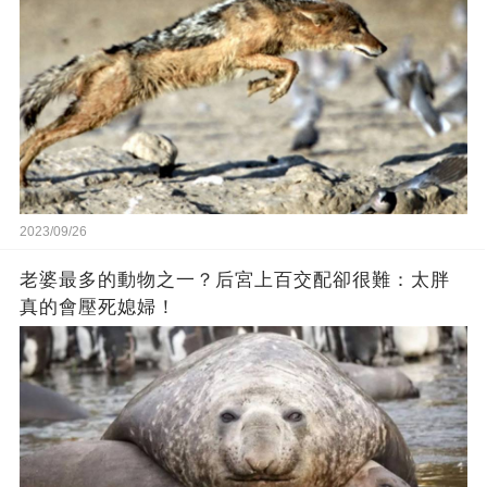
2023/09/26
老婆最多的動物之一？后宮上百交配卻很難：太胖
真的會壓死媳婦！