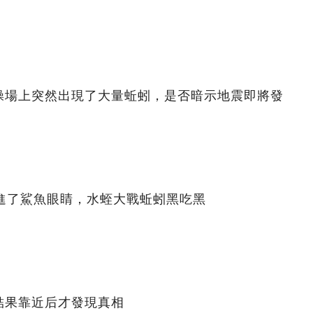
操場上突然出現了大量蚯蚓，是否暗示地震即將發
鉆進了鯊魚眼睛，水蛭大戰蚯蚓黑吃黑
結果靠近后才發現真相