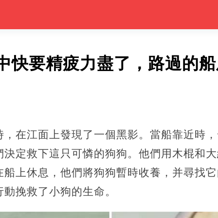
中快要精疲力盡了，路過的船
時，在江面上發現了一個黑影。當船靠近時，
們決定救下這只可憐的狗狗。他們用木棍和大
在船上休息，他們將狗狗暫時收養，并尋找它
行動挽救了小狗的生命。