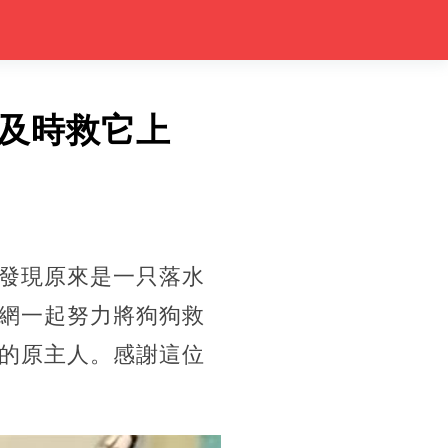
及時救它上
發現原來是一只落水
網一起努力將狗狗救
的原主人。感謝這位