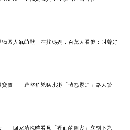
動物園人氣萌獸」在找媽媽，百萬人看傻：叫聲好
獺寶寶」！遭整群兇猛水獺「憤怒緊追」路人驚
殼」！回家清洗時看見「裡面的圖案」立刻下跪