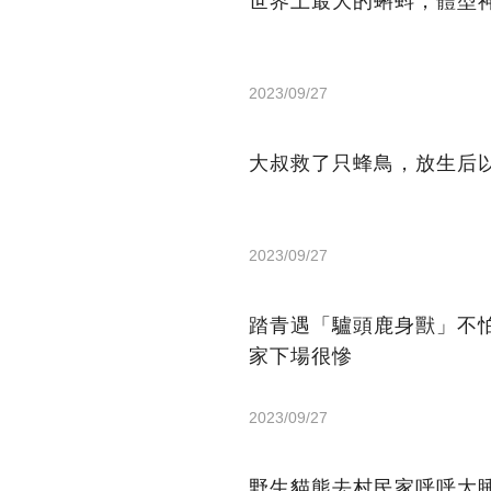
世界上最大的蝌蚪，體型
2023/09/27
大叔救了只蜂鳥，放生后
2023/09/27
踏青遇「驢頭鹿身獸」不
家下場很慘
2023/09/27
野生貓熊去村民家呼呼大