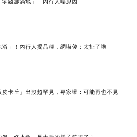
「零錢灑滿地」 內行人曝原因
泡浴」！內行人揭品種，網嚇傻：太扯了啦
版皮卡丘」出沒超罕見，專家曝：可能再也不見