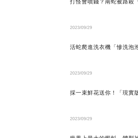
打怪會噴錢？南蛇被路殺
2023/09/29
活蛇爬進洗衣機「慘洗泡
2023/09/29
採一束鮮花送你！「現實
2023/09/29