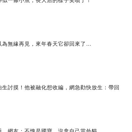
神似一條小魚，長大后的樣子笑噴了！
以為無緣再見，來年春天它卻回來了…
怕生討摸！他被融化想收編，網急勸快放生：帶回
睡…網友：不愧是國寶，沒拿自己當外貓