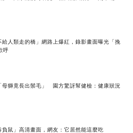
不給人類走的橋」網路上爆紅，錄影畫面曝光「挽
歡呼
「母獅竟長出鬃毛」 園方驚訝幫健檢：健康狀況
吞負鼠」高清畫面，網友：它居然能這麼吃