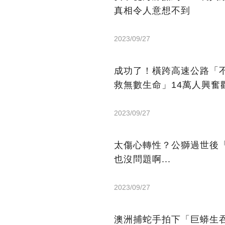
真相令人意想不到
2023/09/27
成功了！橫跨高速公路「
救無數生命」14萬人興奮
2023/09/27
太傷心轉性？公獅過世後
也沒問題啊...
2023/09/27
澳洲捕蛇手拍下「巨蟒生