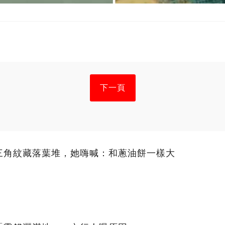
下一頁
三角紋藏落葉堆，她嗨喊：和蔥油餅一樣大