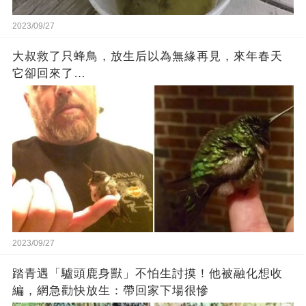
2023/09/27
大叔救了只蜂鳥，放生后以為無緣再見，來年春天
它卻回來了…
2023/09/27
踏青遇「驢頭鹿身獸」不怕生討摸！他被融化想收
編，網急勸快放生：帶回家下場很慘