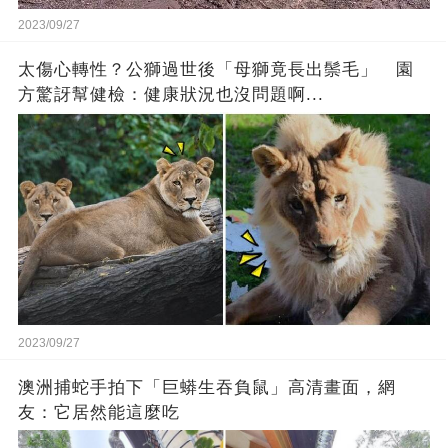
2023/09/27
太傷心轉性？公獅過世後「母獅竟長出鬃毛」 園
方驚訝幫健檢：健康狀況也沒問題啊...
2023/09/27
澳洲捕蛇手拍下「巨蟒生吞負鼠」高清畫面，網
友：它居然能這麼吃