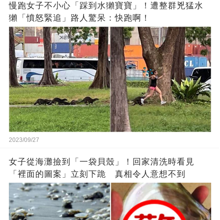
慢跑女子不小心「踩到水獺寶寶」！遭整群兇猛水
獺「憤怒緊追」路人驚呆：快跑啊！
2023/09/27
女子從海灘撿到「一袋貝殼」！回家清洗時看見
「裡面的圖案」立刻下跪 真相令人意想不到