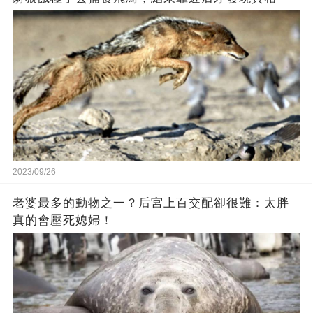
2023/09/26
老婆最多的動物之一？后宮上百交配卻很難：太胖
真的會壓死媳婦！