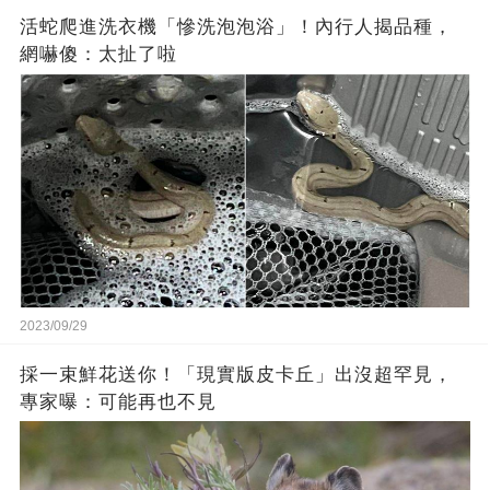
活蛇爬進洗衣機「慘洗泡泡浴」！內行人揭品種，
網嚇傻：太扯了啦
2023/09/29
採一束鮮花送你！「現實版皮卡丘」出沒超罕見，
專家曝：可能再也不見