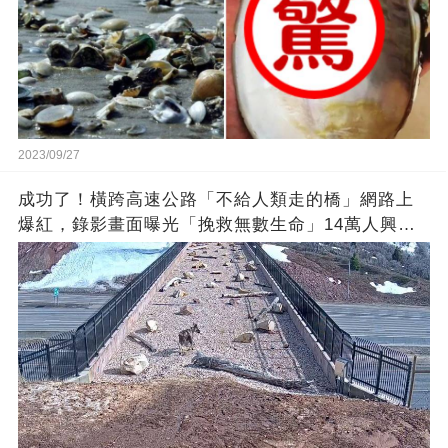
2023/09/27
成功了！橫跨高速公路「不給人類走的橋」網路上
爆紅，錄影畫面曝光「挽救無數生命」14萬人興奮
歡呼