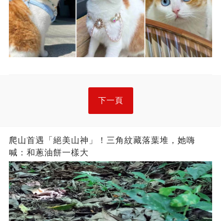
下一頁
爬山首遇「絕美山神」！三角紋藏落葉堆，她嗨
喊：和蔥油餅一樣大