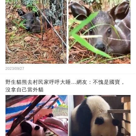
2023/09/27
野生貓熊去村民家呼呼大睡…網友：不愧是國寶，
沒拿自己當外貓