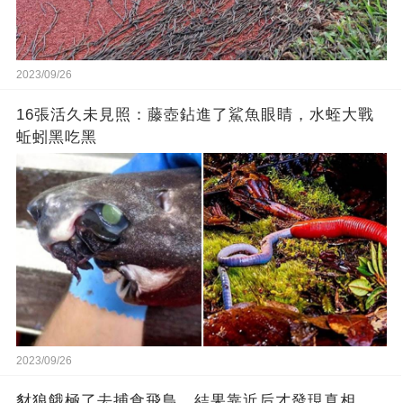
2023/09/26
16張活久未見照：藤壺鉆進了鯊魚眼睛，水蛭大戰
蚯蚓黑吃黑
2023/09/26
豺狼餓極了去捕食飛鳥，結果靠近后才發現真相