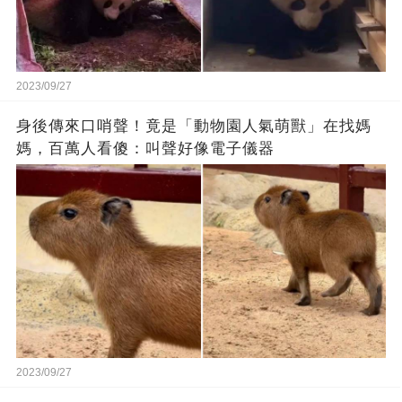
2023/09/27
身後傳來口哨聲！竟是「動物園人氣萌獸」在找媽
媽，百萬人看傻：叫聲好像電子儀器
2023/09/27