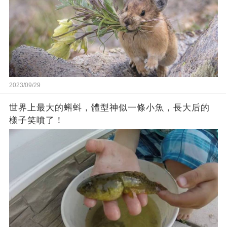
2023/09/29
世界上最大的蝌蚪，體型神似一條小魚，長大后的
樣子笑噴了！