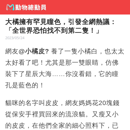
大橘擁有罕見瞳色，引發全網熱議：
「全世界恐怕找不到第二隻！」
2023/05/24
網友
@小橘皮?
養了一隻小橘白，也太太
太好看了吧！尤其是那一雙眼睛，仿佛
裝下了星辰大海……你沒看錯，它的瞳
孔是藍色的！
貓咪的名字叫皮皮，網友媽媽花20塊錢
從保安手裡買回來的流浪貓。又瘦又小
的皮皮，在他們全家的細心照料下，已