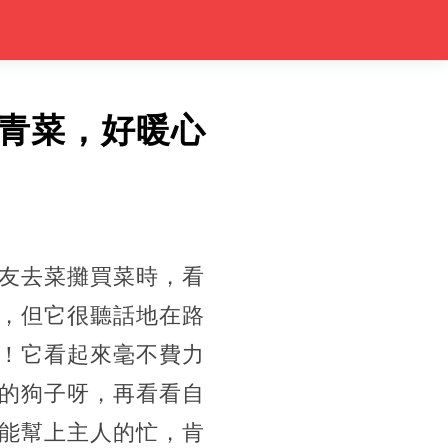
青菜，好暖心
友去菜攤買菜時，看
，但它很聽話地在路
！它看起來毫不費力
的狗子呀，再看看自
能幫上主人的忙，肯