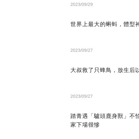
2023/09/29
世界上最大的蝌蚪，體型
2023/09/27
大叔救了只蜂鳥，放生后
2023/09/27
踏青遇「驢頭鹿身獸」不
家下場很慘