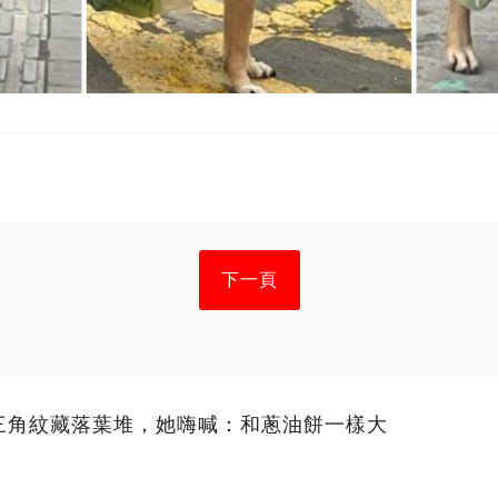
下一頁
三角紋藏落葉堆，她嗨喊：和蔥油餅一樣大