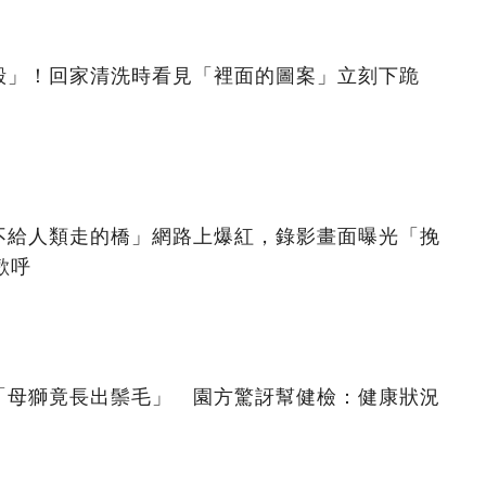
殼」！回家清洗時看見「裡面的圖案」立刻下跪
不給人類走的橋」網路上爆紅，錄影畫面曝光「挽
歡呼
「母獅竟長出鬃毛」 園方驚訝幫健檢：健康狀況