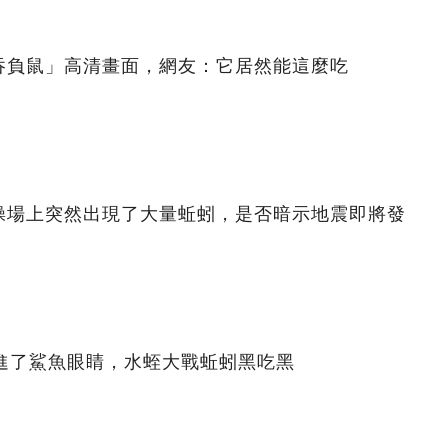
吞負鼠」高清畫面，網友：它居然能這麼吃
操場上突然出現了大量蚯蚓，是否暗示地震即將發
鉆進了鯊魚眼睛，水蛭大戰蚯蚓黑吃黑