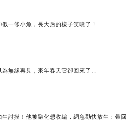
神似一條小魚，長大后的樣子笑噴了！
以為無緣再見，來年春天它卻回來了…
怕生討摸！他被融化想收編，網急勸快放生：帶回