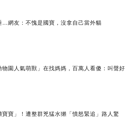
睡…網友：不愧是國寶，沒拿自己當外貓
動物園人氣萌獸」在找媽媽，百萬人看傻：叫聲好
獺寶寶」！遭整群兇猛水獺「憤怒緊追」路人驚