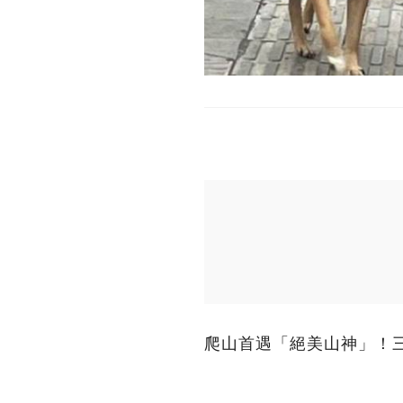
爬山首遇「絕美山神」！