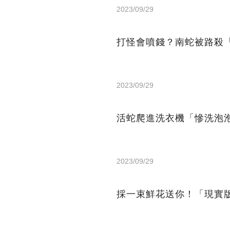
2023/09/29
打怪會噴錢？南蛇被路殺
2023/09/29
活蛇爬進洗衣機「慘洗泡
2023/09/29
採一束鮮花送你！「現實