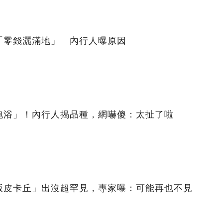
「零錢灑滿地」 內行人曝原因
泡浴」！內行人揭品種，網嚇傻：太扯了啦
版皮卡丘」出沒超罕見，專家曝：可能再也不見