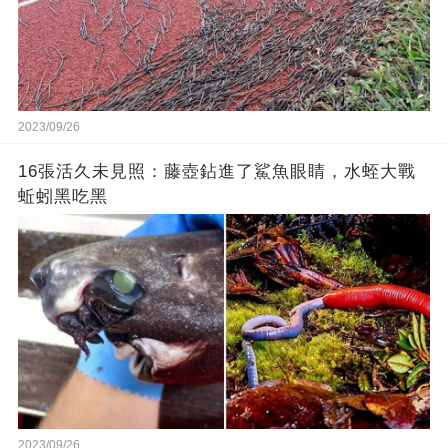
2023/09/26
16張活久未見照：藤壺鉆進了鯊魚眼睛，水蛭大戰
蚯蚓黑吃黑
2023/09/26