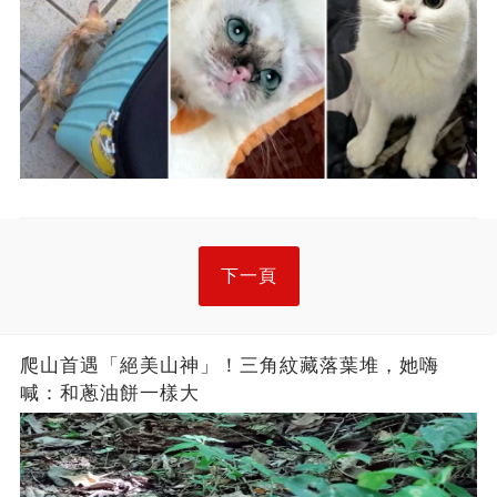
下一頁
爬山首遇「絕美山神」！三角紋藏落葉堆，她嗨
喊：和蔥油餅一樣大