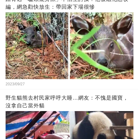
編，網急勸快放生：帶回家下場很慘
2023/09/27
野生貓熊去村民家呼呼大睡…網友：不愧是國寶，
沒拿自己當外貓