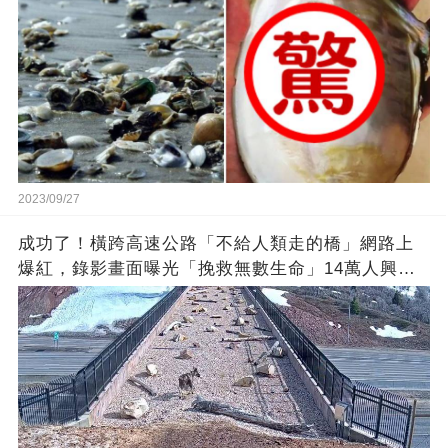
2023/09/27
成功了！橫跨高速公路「不給人類走的橋」網路上
爆紅，錄影畫面曝光「挽救無數生命」14萬人興奮
歡呼