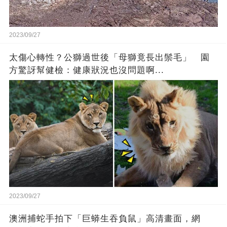
2023/09/27
太傷心轉性？公獅過世後「母獅竟長出鬃毛」 園
方驚訝幫健檢：健康狀況也沒問題啊...
2023/09/27
澳洲捕蛇手拍下「巨蟒生吞負鼠」高清畫面，網