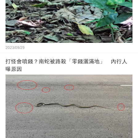
2023/09/29
打怪會噴錢？南蛇被路殺「零錢灑滿地」 內行人
曝原因