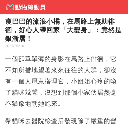
瘦巴巴的流浪小橘，在馬路上無助徘
徊，好心人帶回家「大變身」：竟然是
銀漸層！
2023/06/10
一個孤單單薄的身影在馬路上徘徊，它
不知所措地望著來來往往的人群，卻沒
有一個人愿意搭理它，小姐姐心疼的喚
了貓咪幾聲，沒想到那個小家伙居然毫
不猶豫地朝她跑來。
帶貓咪去醫院檢查后發現除了嚴重的營