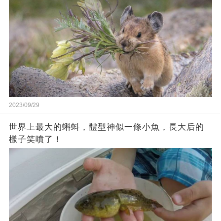
2023/09/29
世界上最大的蝌蚪，體型神似一條小魚，長大后的
樣子笑噴了！