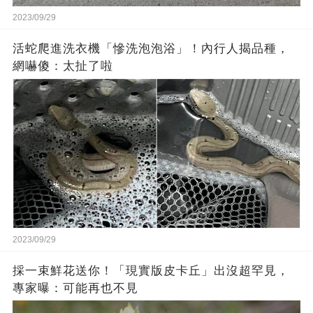
2023/09/29
活蛇爬進洗衣機「慘洗泡泡浴」！內行人揭品種，
網嚇傻：太扯了啦
2023/09/29
採一束鮮花送你！「現實版皮卡丘」出沒超罕見，
專家曝：可能再也不見