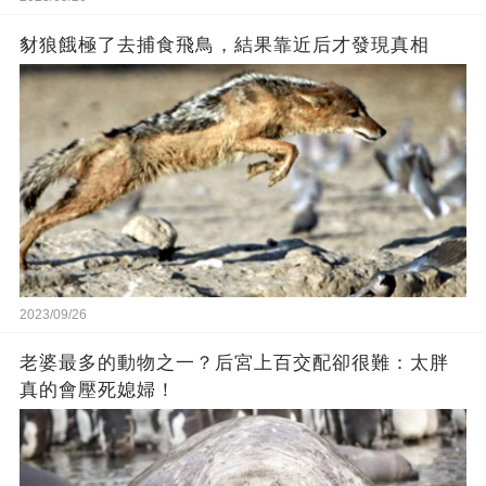
豺狼餓極了去捕食飛鳥，結果靠近后才發現真相
2023/09/26
老婆最多的動物之一？后宮上百交配卻很難：太胖
真的會壓死媳婦！