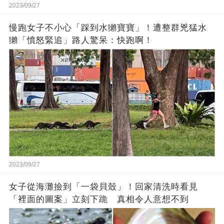
2023/09/27
慢跑女子不小心「踩到水獺寶寶」！遭整群兇猛水
獺「憤怒緊追」路人驚呆：快跑啊！
2023/09/27
女子從海灘撿到「一袋貝殼」！回家清洗時看見
「裡面的圖案」立刻下跪 真相令人意想不到