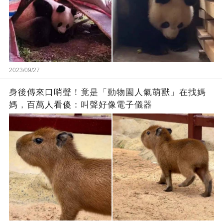
2023/09/27
身後傳來口哨聲！竟是「動物園人氣萌獸」在找媽
媽，百萬人看傻：叫聲好像電子儀器