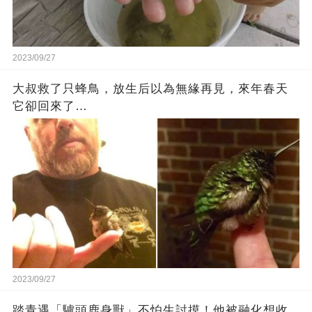
2023/09/27
大叔救了只蜂鳥，放生后以為無緣再見，來年春天
它卻回來了…
2023/09/27
踏青遇「驢頭鹿身獸」不怕生討摸！他被融化想收