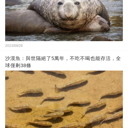
2023/09/26
沙漠魚：與世隔絕了5萬年，不吃不喝也能存活，全
球僅剩38條