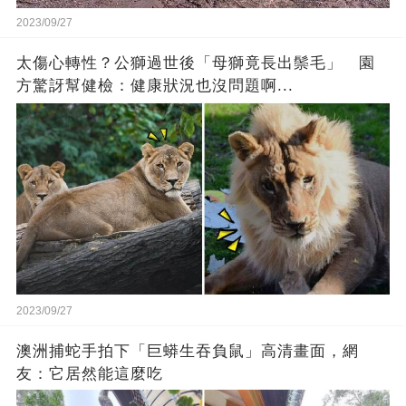
2023/09/27
太傷心轉性？公獅過世後「母獅竟長出鬃毛」 園
方驚訝幫健檢：健康狀況也沒問題啊...
2023/09/27
澳洲捕蛇手拍下「巨蟒生吞負鼠」高清畫面，網
友：它居然能這麼吃