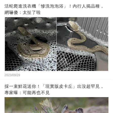
活蛇爬進洗衣機「慘洗泡泡浴」！內行人揭品種，
網嚇傻：太扯了啦
2023/09/29
採一束鮮花送你！「現實版皮卡丘」出沒超罕見，
專家曝：可能再也不見