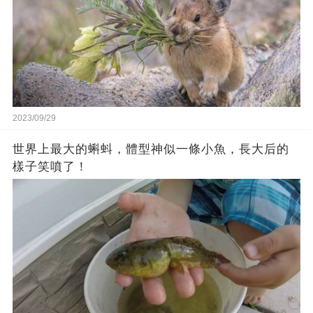
2023/09/29
世界上最大的蝌蚪，體型神似一條小魚，長大后的
樣子笑噴了！