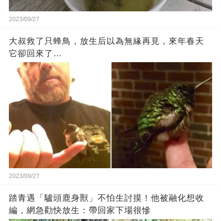
2023/09/27
大叔救了只蜂鳥，放生后以為無緣再見，來年春天
它卻回來了…
2023/09/27
踏青遇「驢頭鹿身獸」不怕生討摸！他被融化想收
編，網急勸快放生：帶回家下場很慘