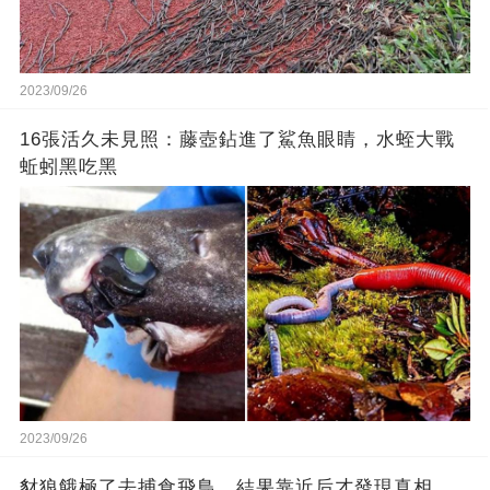
2023/09/26
16張活久未見照：藤壺鉆進了鯊魚眼睛，水蛭大戰
蚯蚓黑吃黑
2023/09/26
豺狼餓極了去捕食飛鳥，結果靠近后才發現真相