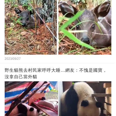
2023/09/27
野生貓熊去村民家呼呼大睡…網友：不愧是國寶，
沒拿自己當外貓