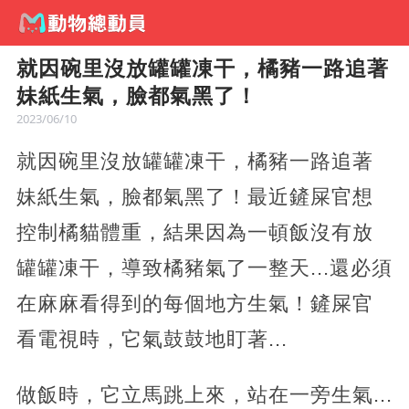
就因碗里沒放罐罐凍干，橘豬一路追著
妹紙生氣，臉都氣黑了！
2023/06/10
就因碗里沒放罐罐凍干，橘豬一路追著
妹紙生氣，臉都氣黑了！最近鏟屎官想
控制橘貓體重，結果因為一頓飯沒有放
罐罐凍干，導致橘豬氣了一整天...還必須
在麻麻看得到的每個地方生氣！鏟屎官
看電視時，它氣鼓鼓地盯著...
做飯時，它立馬跳上來，站在一旁生氣...