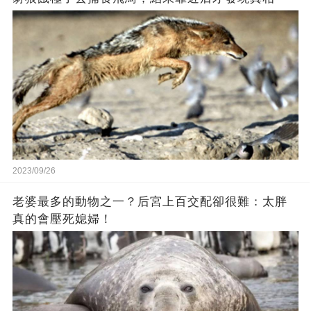
2023/09/26
老婆最多的動物之一？后宮上百交配卻很難：太胖
真的會壓死媳婦！