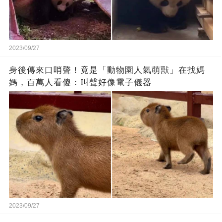
2023/09/27
身後傳來口哨聲！竟是「動物園人氣萌獸」在找媽
媽，百萬人看傻：叫聲好像電子儀器
2023/09/27