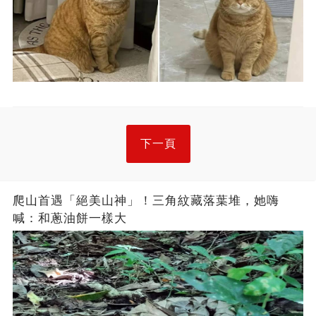
下一頁
爬山首遇「絕美山神」！三角紋藏落葉堆，她嗨
喊：和蔥油餅一樣大