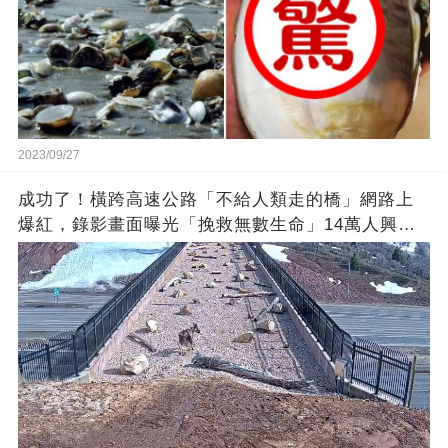
2023/09/27
成功了！橫跨高速公路「不給人類走的橋」網路上
爆紅，錄影畫面曝光「挽救無數生命」14萬人興奮
歡呼