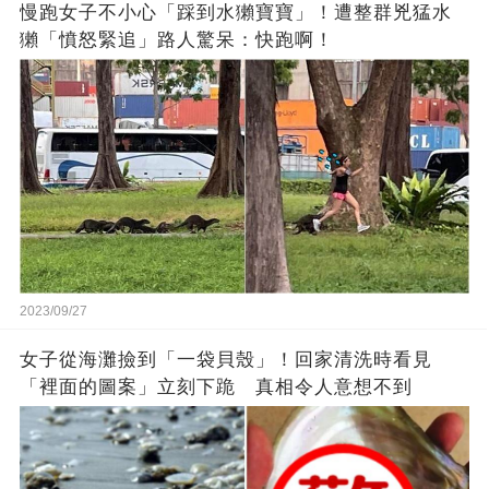
慢跑女子不小心「踩到水獺寶寶」！遭整群兇猛水
獺「憤怒緊追」路人驚呆：快跑啊！
2023/09/27
女子從海灘撿到「一袋貝殼」！回家清洗時看見
「裡面的圖案」立刻下跪 真相令人意想不到