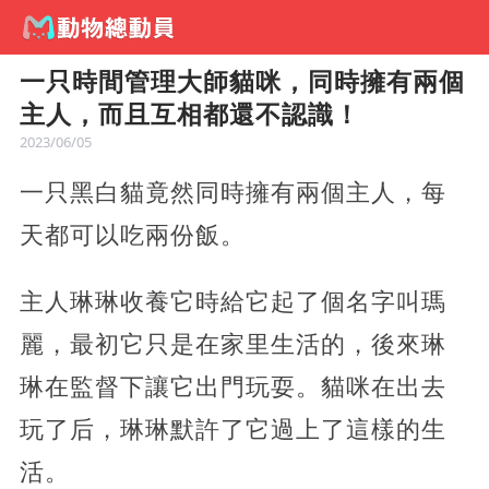
一只時間管理大師貓咪，同時擁有兩個
主人，而且互相都還不認識！
2023/06/05
一只黑白貓竟然同時擁有兩個主人，每
天都可以吃兩份飯。
主人琳琳收養它時給它起了個名字叫瑪
麗，最初它只是在家里生活的，後來琳
琳在監督下讓它出門玩耍。貓咪在出去
玩了后，琳琳默許了它過上了這樣的生
活。