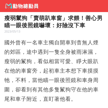
瘦弱鬣狗「賣萌趴車窗」求餵！善心男
瞄一眼後照鏡嚇壞：好險沒下車
2023/05/13
國外曾有一名車主獨自開車到杳無人煙
的郊區，途中遇到一隻全身被雨淋濕，
瘦弱的鬣狗，看似相當可愛、睜大眼趴
在他的車窗旁，起初車主本想下車摸摸
牠，不料，當他瞄一眼後照鏡和車身周
圍，卻看到有其他多隻鬣狗守在他的車
尾和車子附近，直盯著他看。