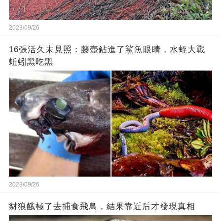
2023/09/26
16張活久未見照：藤壺鉆進了鯊魚眼睛，水蛭大戰
蚯蚓黑吃黑
2023/09/26
豺狼餓極了去捕食飛鳥，結果靠近后才發現真相