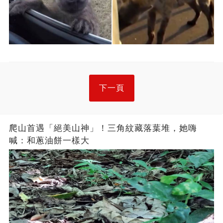
下一頁
爬山首遇「絕美山神」！三角紋藏落葉堆，她嗨
喊：和蔥油餅一樣大