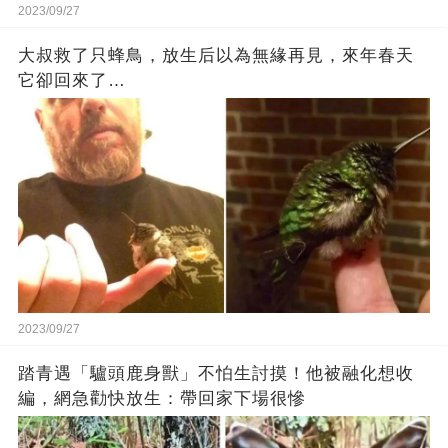
2023/09/27
大叔救了只蜂鳥，放生后以為無緣再見，來年春天
它卻回來了…
2023/09/27
踏青遇「驢頭鹿身獸」不怕生討摸！他被融化想收
編，網急勸快放生：帶回家下場很慘