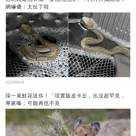
網嚇傻：太扯了啦
2023/09/29
採一束鮮花送你！「現實版皮卡丘」出沒超罕見，
專家曝：可能再也不見