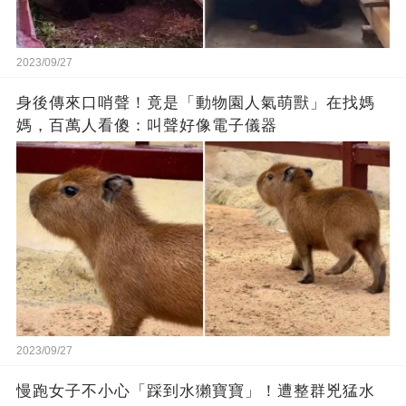
2023/09/27
身後傳來口哨聲！竟是「動物園人氣萌獸」在找媽
媽，百萬人看傻：叫聲好像電子儀器
2023/09/27
慢跑女子不小心「踩到水獺寶寶」！遭整群兇猛水