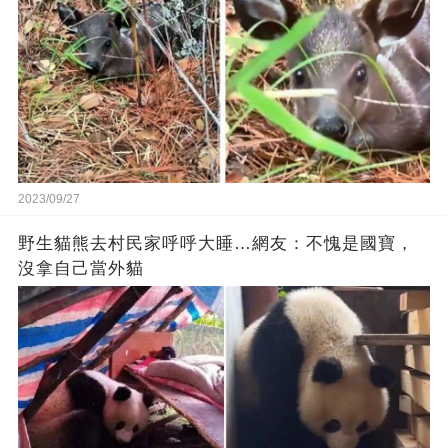
2023/09/27
野生貓熊去村民家呼呼大睡…網友：不愧是國寶，
沒拿自己當外貓