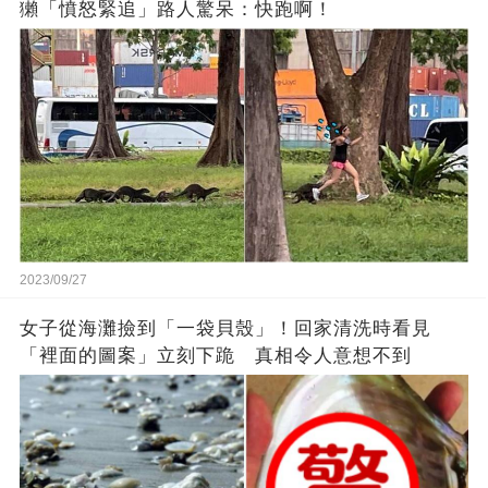
獺「憤怒緊追」路人驚呆：快跑啊！
2023/09/27
女子從海灘撿到「一袋貝殼」！回家清洗時看見
「裡面的圖案」立刻下跪 真相令人意想不到