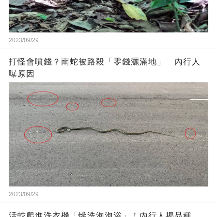
2023/09/29
打怪會噴錢？南蛇被路殺「零錢灑滿地」 內行人
曝原因
2023/09/29
活蛇爬進洗衣機「慘洗泡泡浴」！內行人揭品種，