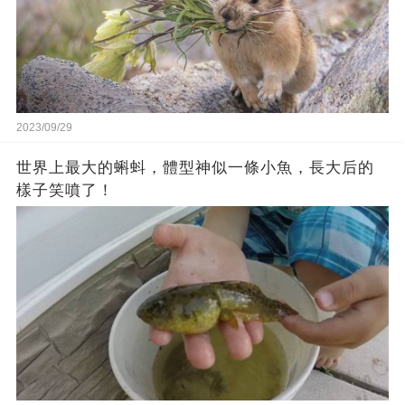
2023/09/29
世界上最大的蝌蚪，體型神似一條小魚，長大后的
樣子笑噴了！