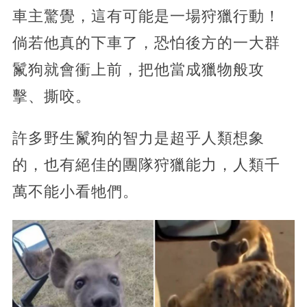
車主驚覺，這有可能是一場狩獵行動！
倘若他真的下車了，恐怕後方的一大群
鬣狗就會衝上前，把他當成獵物般攻
擊、撕咬。
許多野生鬣狗的智力是超乎人類想象
的，也有絕佳的團隊狩獵能力，人類千
萬不能小看牠們。