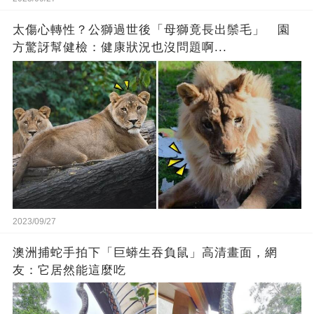
太傷心轉性？公獅過世後「母獅竟長出鬃毛」 園
方驚訝幫健檢：健康狀況也沒問題啊...
2023/09/27
澳洲捕蛇手拍下「巨蟒生吞負鼠」高清畫面，網
友：它居然能這麼吃