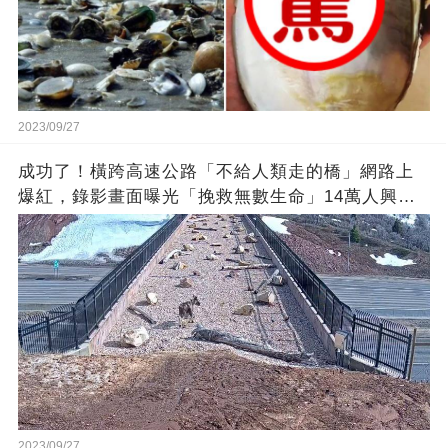
2023/09/27
成功了！橫跨高速公路「不給人類走的橋」網路上
爆紅，錄影畫面曝光「挽救無數生命」14萬人興奮
歡呼
2023/09/27