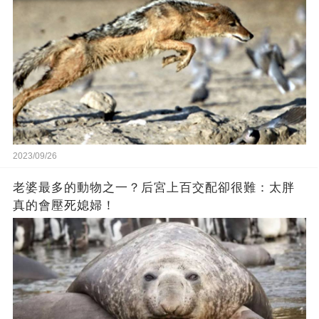
2023/09/26
老婆最多的動物之一？后宮上百交配卻很難：太胖
真的會壓死媳婦！