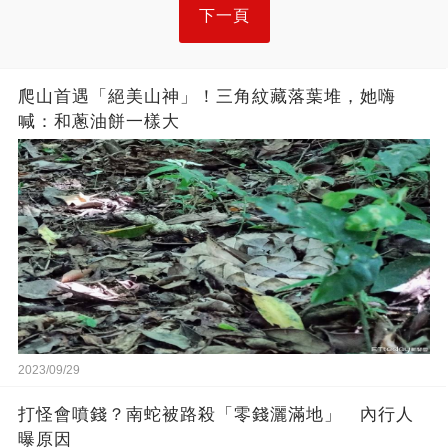
下一頁
爬山首遇「絕美山神」！三角紋藏落葉堆，她嗨
喊：和蔥油餅一樣大
2023/09/29
打怪會噴錢？南蛇被路殺「零錢灑滿地」 內行人
曝原因