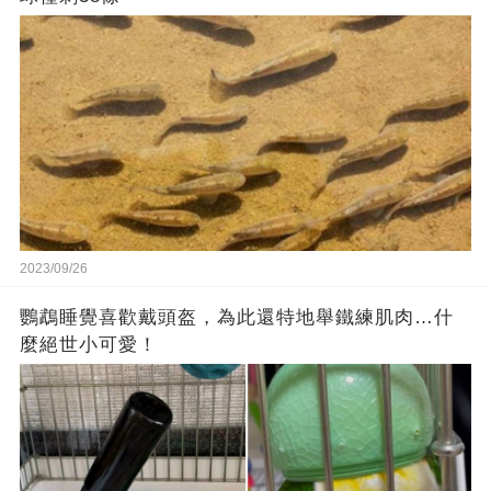
2023/09/26
鸚鵡睡覺喜歡戴頭盔，為此還特地舉鐵練肌肉…什
麼絕世小可愛！