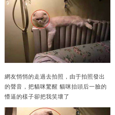
網友悄悄的走過去拍照，由于拍照發出
的聲音，把貓咪驚醒 貓咪抬頭后一臉的
懵逼的樣子卻把我笑壞了