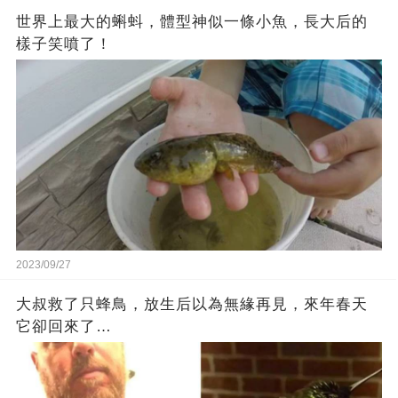
世界上最大的蝌蚪，體型神似一條小魚，長大后的
樣子笑噴了！
2023/09/27
大叔救了只蜂鳥，放生后以為無緣再見，來年春天
它卻回來了…