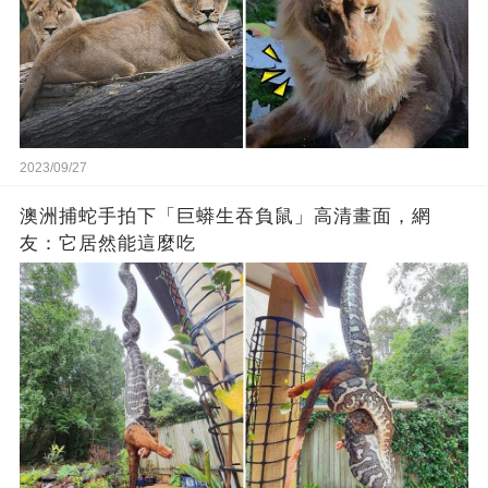
2023/09/27
澳洲捕蛇手拍下「巨蟒生吞負鼠」高清畫面，網
友：它居然能這麼吃