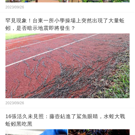
2023/09/26
罕見現象！台東一所小學操場上突然出現了大量蚯
蚓，是否暗示地震即將發生？
2023/09/26
16張活久未見照：藤壺鉆進了鯊魚眼睛，水蛭大戰
蚯蚓黑吃黑