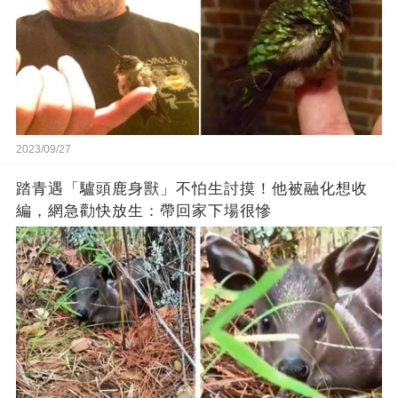
2023/09/27
踏青遇「驢頭鹿身獸」不怕生討摸！他被融化想收
編，網急勸快放生：帶回家下場很慘