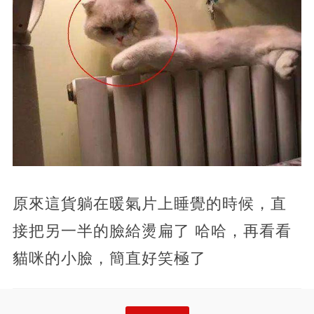
原來這貨躺在暖氣片上睡覺的時候，直
接把另一半的臉給燙扁了 哈哈，再看看
貓咪的小臉，簡直好笑極了