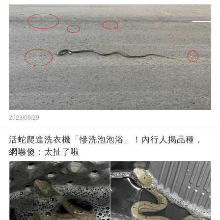
2023/09/29
活蛇爬進洗衣機「慘洗泡泡浴」！內行人揭品種，
網嚇傻：太扯了啦