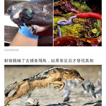
2023/09/26
豺狼餓極了去捕食飛鳥，結果靠近后才發現真相