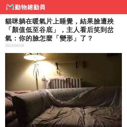
貓咪躺在暖氣片上睡覺，結果臉遭殃
「顏值低至谷底」，主人看后笑到岔
氣：你的臉怎麼「變形」了？
2023/04/29