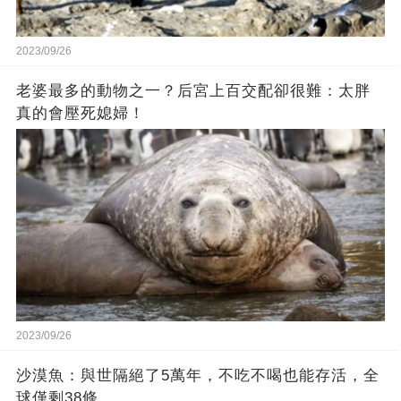
2023/09/26
老婆最多的動物之一？后宮上百交配卻很難：太胖
真的會壓死媳婦！
2023/09/26
沙漠魚：與世隔絕了5萬年，不吃不喝也能存活，全
球僅剩38條