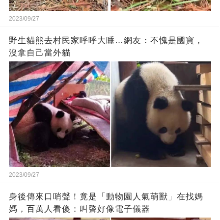
2023/09/27
野生貓熊去村民家呼呼大睡…網友：不愧是國寶，
沒拿自己當外貓
2023/09/27
身後傳來口哨聲！竟是「動物園人氣萌獸」在找媽
媽，百萬人看傻：叫聲好像電子儀器