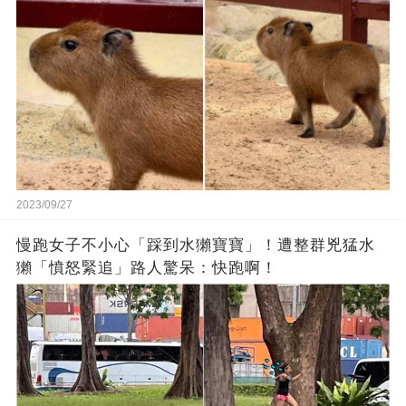
2023/09/27
慢跑女子不小心「踩到水獺寶寶」！遭整群兇猛水
獺「憤怒緊追」路人驚呆：快跑啊！