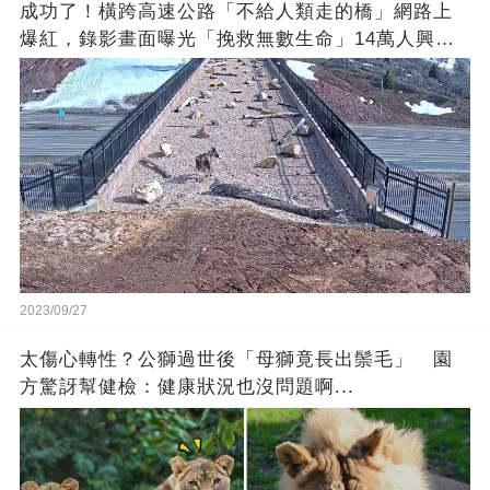
成功了！橫跨高速公路「不給人類走的橋」網路上
爆紅，錄影畫面曝光「挽救無數生命」14萬人興奮
歡呼
2023/09/27
太傷心轉性？公獅過世後「母獅竟長出鬃毛」 園
方驚訝幫健檢：健康狀況也沒問題啊...