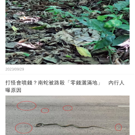
2023/09/29
打怪會噴錢？南蛇被路殺「零錢灑滿地」 內行人
曝原因