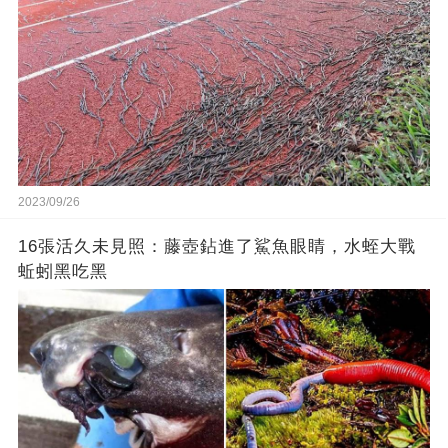
2023/09/26
16張活久未見照：藤壺鉆進了鯊魚眼睛，水蛭大戰
蚯蚓黑吃黑