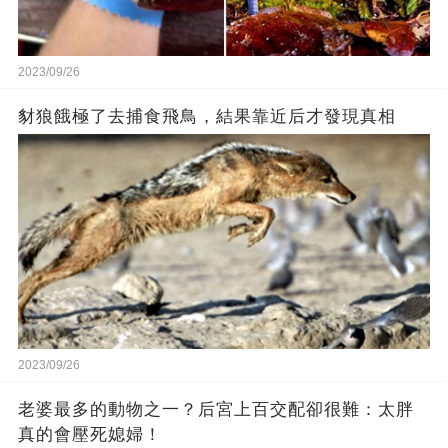
2023/09/26
豺狼餓極了去捕食飛鳥，結果靠近后才發現真相
2023/09/26
老婆最多的動物之一？后宮上百交配卻很難：太胖
真的會壓死媳婦！