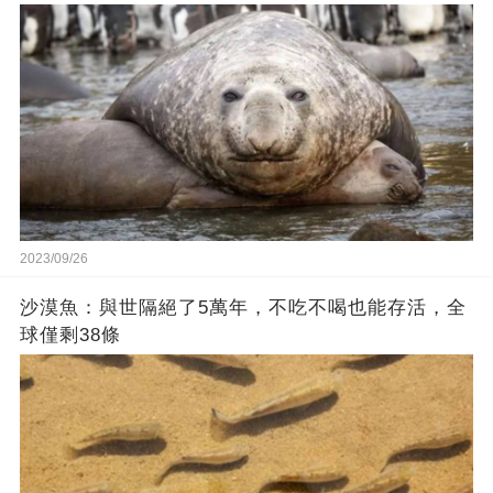
2023/09/26
沙漠魚：與世隔絕了5萬年，不吃不喝也能存活，全
球僅剩38條