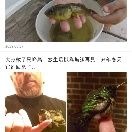
2023/09/27
大叔救了只蜂鳥，放生后以為無緣再見，來年春天
它卻回來了…