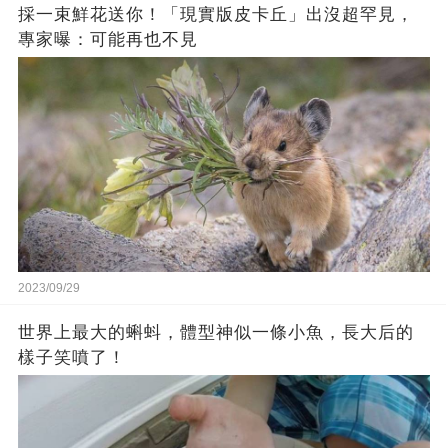
採一束鮮花送你！「現實版皮卡丘」出沒超罕見，
專家曝：可能再也不見
2023/09/29
世界上最大的蝌蚪，體型神似一條小魚，長大后的
樣子笑噴了！