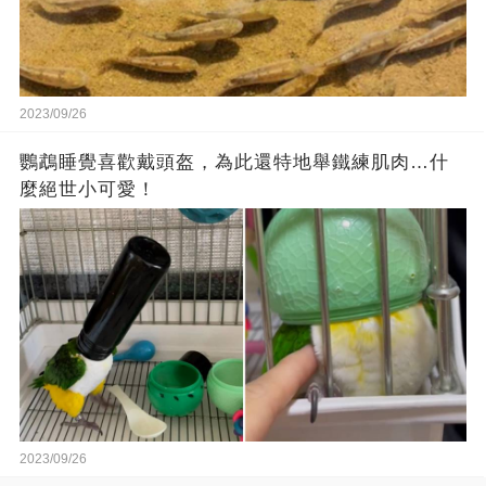
2023/09/26
鸚鵡睡覺喜歡戴頭盔，為此還特地舉鐵練肌肉…什
麼絕世小可愛！
2023/09/26