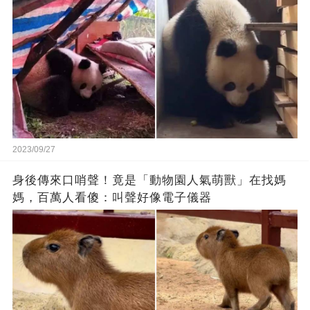
2023/09/27
身後傳來口哨聲！竟是「動物園人氣萌獸」在找媽
媽，百萬人看傻：叫聲好像電子儀器