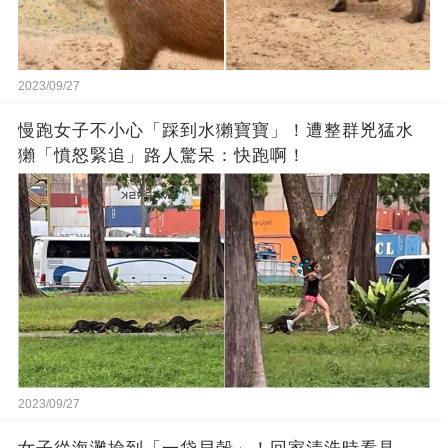
2023/09/27
慢跑女子不小心「踩到水獺寶寶」！遭整群兇猛水
獺「憤怒緊追」路人驚呆：快跑啊！
2023/09/27