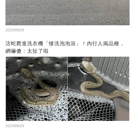
2023/09/29
活蛇爬進洗衣機「慘洗泡泡浴」！內行人揭品種，
網嚇傻：太扯了啦
2023/09/29