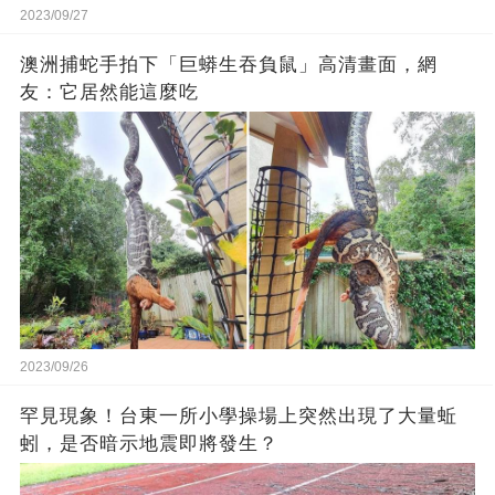
2023/09/27
澳洲捕蛇手拍下「巨蟒生吞負鼠」高清畫面，網
友：它居然能這麼吃
2023/09/26
罕見現象！台東一所小學操場上突然出現了大量蚯
蚓，是否暗示地震即將發生？