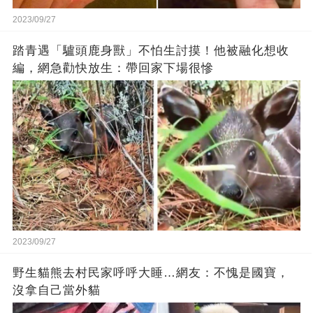
2023/09/27
踏青遇「驢頭鹿身獸」不怕生討摸！他被融化想收
編，網急勸快放生：帶回家下場很慘
2023/09/27
野生貓熊去村民家呼呼大睡…網友：不愧是國寶，
沒拿自己當外貓