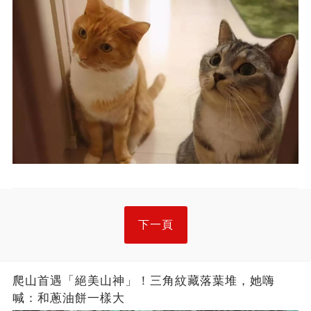
下一頁
爬山首遇「絕美山神」！三角紋藏落葉堆，她嗨
喊：和蔥油餅一樣大