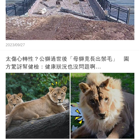
2023/09/27
太傷心轉性？公獅過世後「母獅竟長出鬃毛」 園
方驚訝幫健檢：健康狀況也沒問題啊...