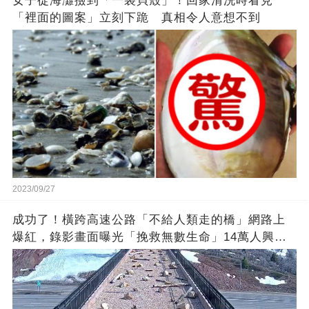
女子從海灘撿到「一袋貝殼」！回家清洗時看見
「裡面的圖案」立刻下跪 真相令人意想不到
2023/09/27
成功了！橫跨高速公路「不給人類走的橋」網路上
爆紅，錄影畫面曝光「挽救無數生命」14萬人興奮
歡呼