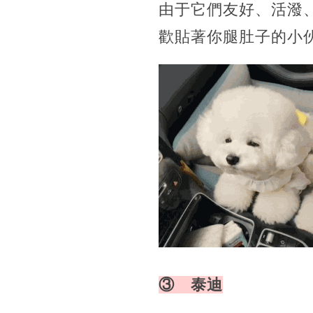
由于它們友好、活潑
歡貼著你腿肚子的小
③ 泰迪