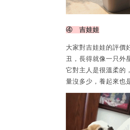
④ 吉娃娃
大家對吉娃娃的評價
丑，長得就像一只外
它對主人是很溫柔的
量沒多少，養起來也