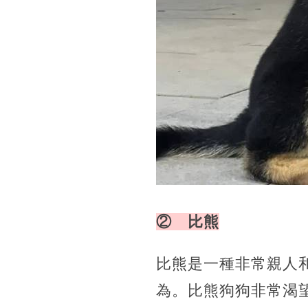
② 比熊
比熊是一種非常親人
為。比熊狗狗非常渴