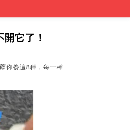
不開它了！
薦你養這8種，每一種