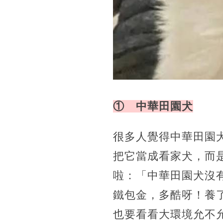
① 中華田園犬
很多人覺得中華田園
把它當成看家犬，而
啦：「中華田園犬沒
鐵包金，多酷呀！養
也要看看大環境允不