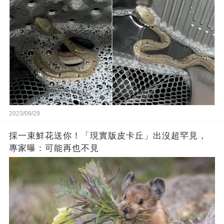
2023/09/29
採一束鮮花送你！「現實版皮卡丘」出沒超罕見，
專家曝：可能再也不見