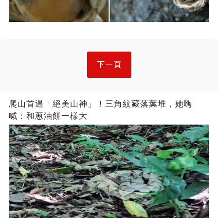
下一頁
爬山首遇「絕美山神」！三角紋藏落葉堆，她嗨
喊：和蔥油餅一樣大