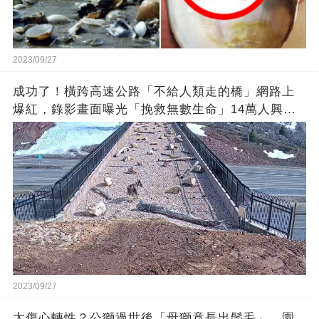
2023/09/27
成功了！橫跨高速公路「不給人類走的橋」網路上
爆紅，錄影畫面曝光「挽救無數生命」14萬人興奮
歡呼
2023/09/27
太傷心轉性？公獅過世後「母獅竟長出鬃毛」 園