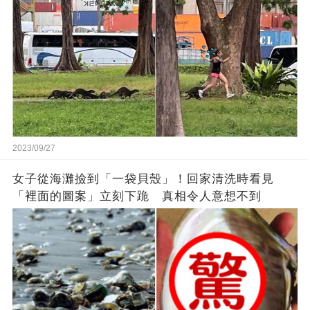
2023/09/27
女子從海灘撿到「一袋貝殼」！回家清洗時看見
「裡面的圖案」立刻下跪 真相令人意想不到