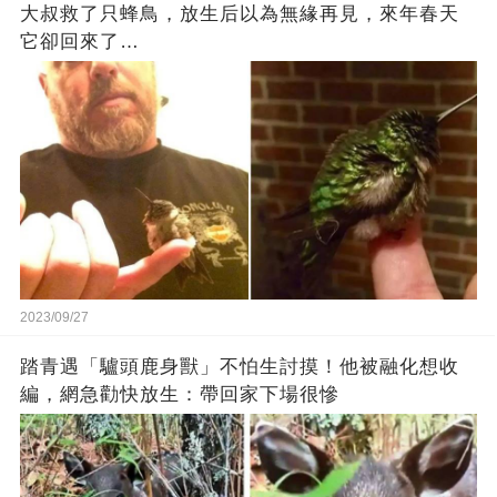
大叔救了只蜂鳥，放生后以為無緣再見，來年春天
它卻回來了…
2023/09/27
踏青遇「驢頭鹿身獸」不怕生討摸！他被融化想收
編，網急勸快放生：帶回家下場很慘