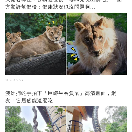
方驚訝幫健檢：健康狀況也沒問題啊...
2023/09/27
澳洲捕蛇手拍下「巨蟒生吞負鼠」高清畫面，網
友：它居然能這麼吃