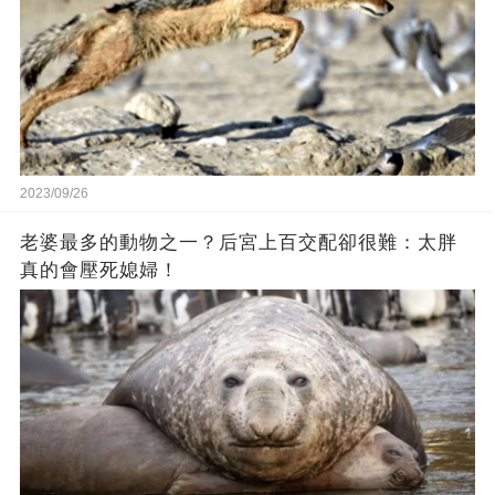
2023/09/26
老婆最多的動物之一？后宮上百交配卻很難：太胖
真的會壓死媳婦！