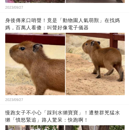
2023/09/27
身後傳來口哨聲！竟是「動物園人氣萌獸」在找媽
媽，百萬人看傻：叫聲好像電子儀器
2023/09/27
慢跑女子不小心「踩到水獺寶寶」！遭整群兇猛水
獺「憤怒緊追」路人驚呆：快跑啊！