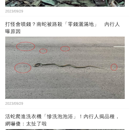
2023/09/29
打怪會噴錢？南蛇被路殺「零錢灑滿地」 內行人
曝原因
2023/09/29
活蛇爬進洗衣機「慘洗泡泡浴」！內行人揭品種，
網嚇傻：太扯了啦