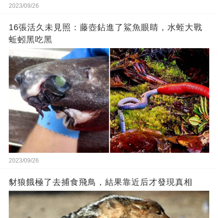
2023/09/26
16張活久未見照：藤壺鉆進了鯊魚眼睛，水蛭大戰
蚯蚓黑吃黑
2023/09/26
豺狼餓極了去捕食飛鳥，結果靠近后才發現真相