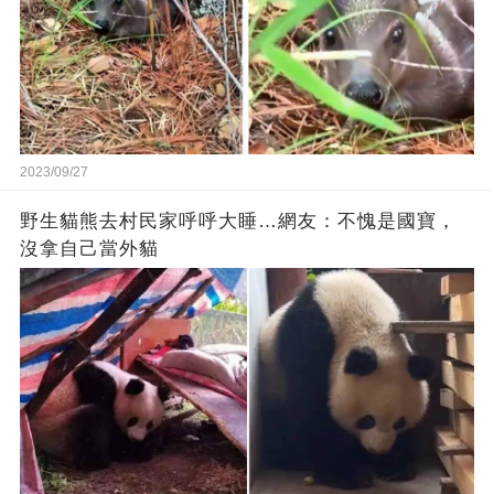
2023/09/27
野生貓熊去村民家呼呼大睡…網友：不愧是國寶，
沒拿自己當外貓