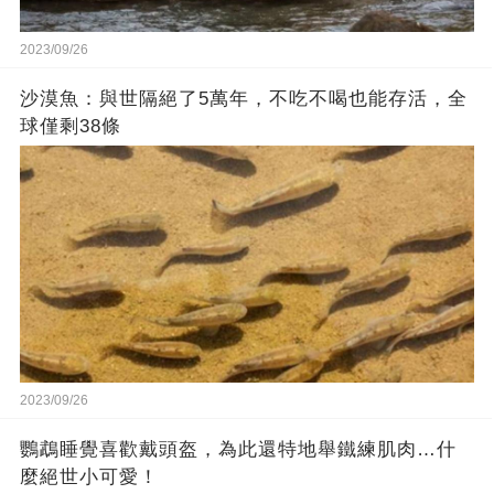
2023/09/26
沙漠魚：與世隔絕了5萬年，不吃不喝也能存活，全
球僅剩38條
2023/09/26
鸚鵡睡覺喜歡戴頭盔，為此還特地舉鐵練肌肉…什
麼絕世小可愛！