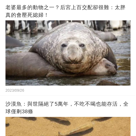
老婆最多的動物之一？后宮上百交配卻很難：太胖
真的會壓死媳婦！
2023/09/26
沙漠魚：與世隔絕了5萬年，不吃不喝也能存活，全
球僅剩38條