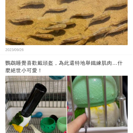
2023/09/26
鸚鵡睡覺喜歡戴頭盔，為此還特地舉鐵練肌肉…什
麼絕世小可愛！