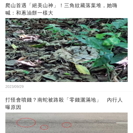
爬山首遇「絕美山神」！三角紋藏落葉堆，她嗨
喊：和蔥油餅一樣大
2023/09/29
打怪會噴錢？南蛇被路殺「零錢灑滿地」 內行人
曝原因