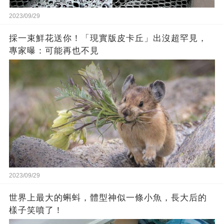
2023/09/29
採一束鮮花送你！「現實版皮卡丘」出沒超罕見，
專家曝：可能再也不見
2023/09/29
世界上最大的蝌蚪，體型神似一條小魚，長大后的
樣子笑噴了！