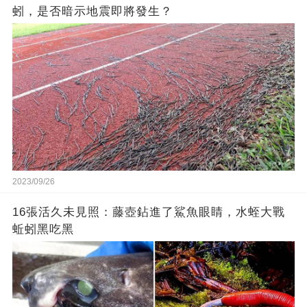
蚓，是否暗示地震即將發生？
2023/09/26
16張活久未見照：藤壺鉆進了鯊魚眼睛，水蛭大戰
蚯蚓黑吃黑