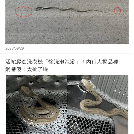
2023/09/29
活蛇爬進洗衣機「慘洗泡泡浴」！內行人揭品種，
網嚇傻：太扯了啦