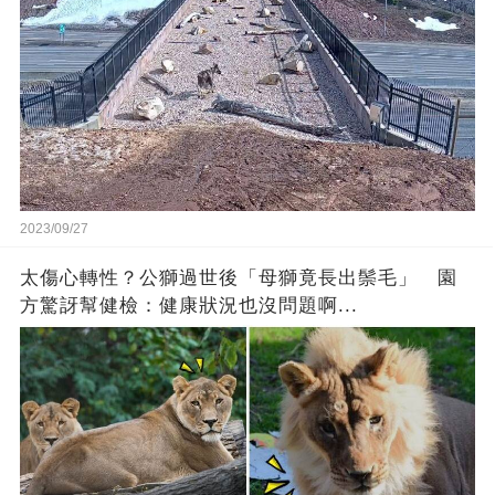
2023/09/27
太傷心轉性？公獅過世後「母獅竟長出鬃毛」 園
方驚訝幫健檢：健康狀況也沒問題啊...