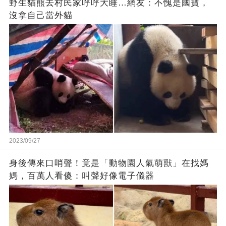
野生貓熊去村民家呼呼大睡…網友：不愧是國寶，
沒拿自己當外貓
2023/09/27
身後傳來口哨聲！竟是「動物園人氣萌獸」在找媽
媽，百萬人看傻：叫聲好像電子儀器