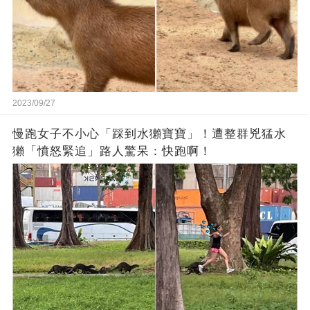
2023/09/27
慢跑女子不小心「踩到水獺寶寶」！遭整群兇猛水
獺「憤怒緊追」路人驚呆：快跑啊！