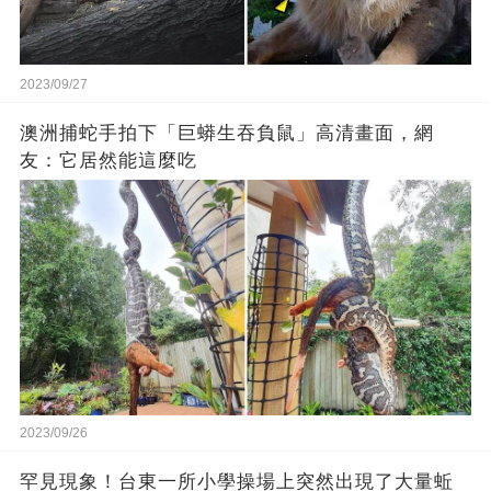
2023/09/27
澳洲捕蛇手拍下「巨蟒生吞負鼠」高清畫面，網
友：它居然能這麼吃
2023/09/26
罕見現象！台東一所小學操場上突然出現了大量蚯