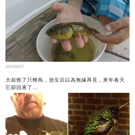
2023/09/27
大叔救了只蜂鳥，放生后以為無緣再見，來年春天
它卻回來了…