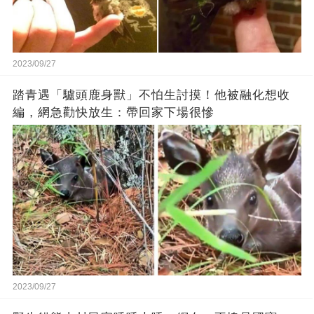
2023/09/27
踏青遇「驢頭鹿身獸」不怕生討摸！他被融化想收
編，網急勸快放生：帶回家下場很慘
2023/09/27