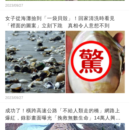
2023/09/27
女子從海灘撿到「一袋貝殼」！回家清洗時看見
「裡面的圖案」立刻下跪 真相令人意想不到
2023/09/27
成功了！橫跨高速公路「不給人類走的橋」網路上
爆紅，錄影畫面曝光「挽救無數生命」14萬人興奮
歡呼