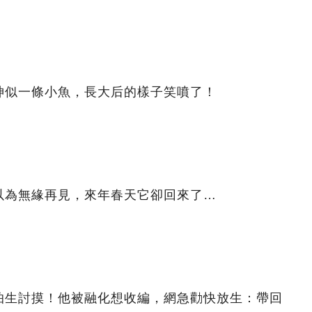
神似一條小魚，長大后的樣子笑噴了！
以為無緣再見，來年春天它卻回來了…
怕生討摸！他被融化想收編，網急勸快放生：帶回