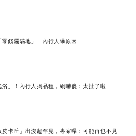
「零錢灑滿地」 內行人曝原因
泡浴」！內行人揭品種，網嚇傻：太扯了啦
版皮卡丘」出沒超罕見，專家曝：可能再也不見