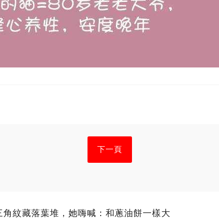
下一頁
三角紋藏落葉堆，她嗨喊：和蔥油餅一樣大