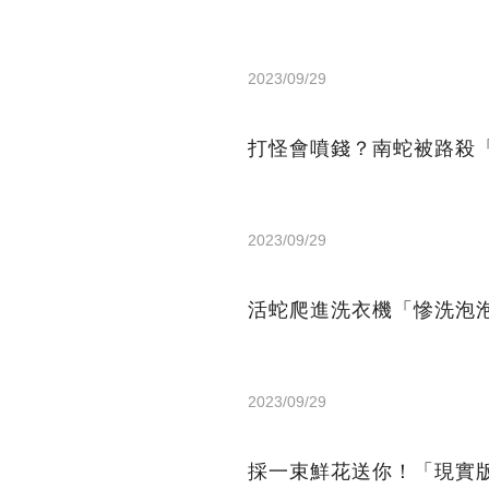
2023/09/29
打怪會噴錢？南蛇被路殺
2023/09/29
活蛇爬進洗衣機「慘洗泡
2023/09/29
採一束鮮花送你！「現實