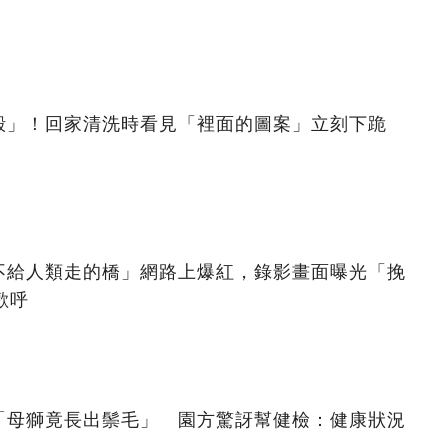
殼」！回家清洗時看見「裡面的圖案」立刻下跪
不給人類走的橋」網路上爆紅，錄影畫面曝光「挽
歡呼
「母獅竟長出鬃毛」 園方驚訝幫健檢：健康狀況