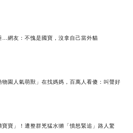
睡…網友：不愧是國寶，沒拿自己當外貓
動物園人氣萌獸」在找媽媽，百萬人看傻：叫聲好
獺寶寶」！遭整群兇猛水獺「憤怒緊追」路人驚