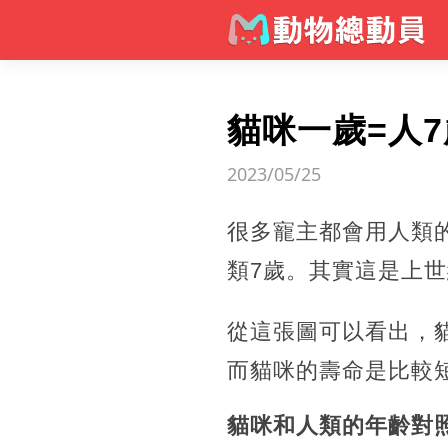
貓咪一歲=人
2023/05/25
很多寵主都會用人類
類7歲。其實這是上
從這張圖可以看出，
而貓咪的壽命是比較
貓咪和人類的年齡對