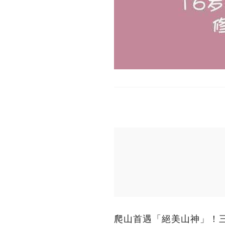
爬山首遇「絕美山神」！