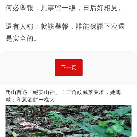
何必舉報，凡事留一線，日后好相見。
還有人稱：就該舉報，誰能保證下次還
是安全的。
下一頁
爬山首遇「絕美山神」！三角紋藏落葉堆，她嗨
喊：和蔥油餅一樣大