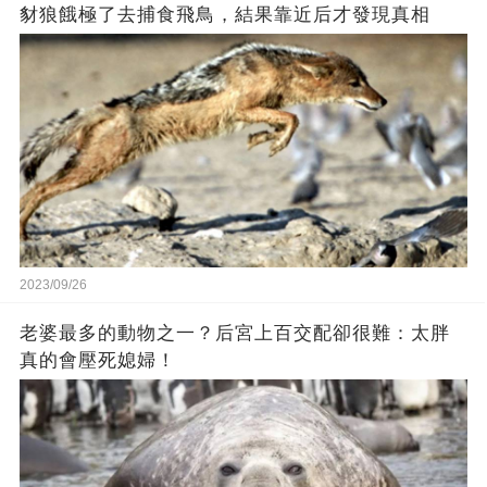
豺狼餓極了去捕食飛鳥，結果靠近后才發現真相
2023/09/26
老婆最多的動物之一？后宮上百交配卻很難：太胖
真的會壓死媳婦！