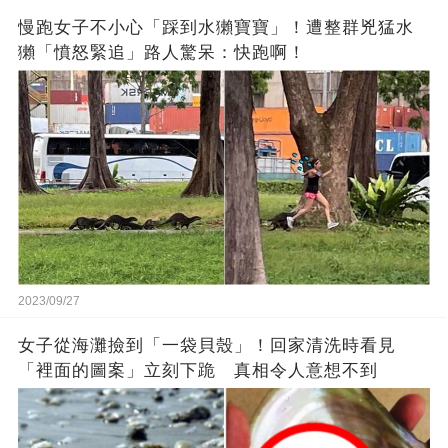
慢跑女子不小心「踩到水獺寶寶」！遭整群兇猛水
獺「憤怒緊追」路人驚呆：快跑啊！
2023/09/27
女子從海灘撿到「一袋貝殼」！回家清洗時看見
「裡面的圖案」立刻下跪 真相令人意想不到