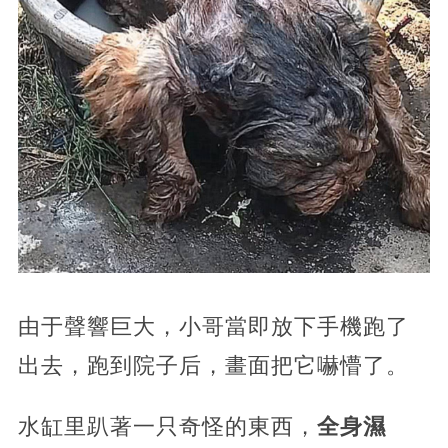
由于聲響巨大，小哥當即放下手機跑了
出去，跑到院子后，畫面把它嚇懵了。
水缸里趴著一只奇怪的東西，
全身濕