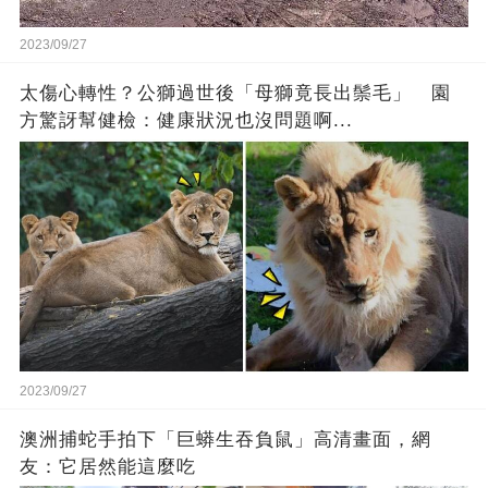
2023/09/27
太傷心轉性？公獅過世後「母獅竟長出鬃毛」 園
方驚訝幫健檢：健康狀況也沒問題啊...
2023/09/27
澳洲捕蛇手拍下「巨蟒生吞負鼠」高清畫面，網
友：它居然能這麼吃