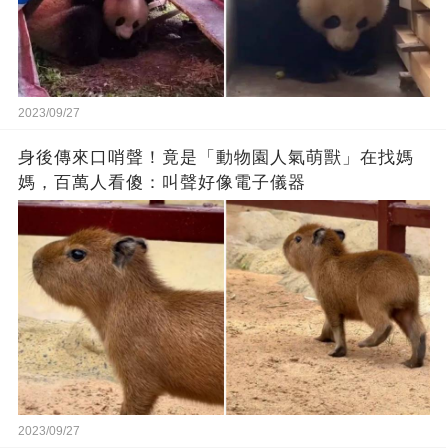
2023/09/27
身後傳來口哨聲！竟是「動物園人氣萌獸」在找媽
媽，百萬人看傻：叫聲好像電子儀器
2023/09/27