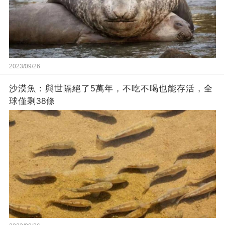
2023/09/26
沙漠魚：與世隔絕了5萬年，不吃不喝也能存活，全
球僅剩38條