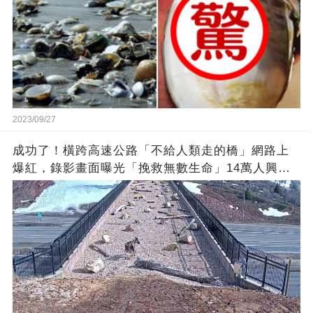
2023/09/27
成功了！橫跨高速公路「不給人類走的橋」網路上
爆紅，錄影畫面曝光「挽救無數生命」14萬人興奮
歡呼