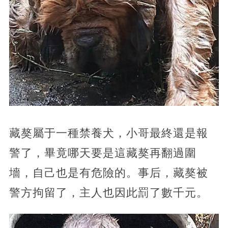
藏獒屬于一種禁養犬，小哥最終還是報
警了，畢竟哪天要是這藏獒再翻過圍
墻，自己也是有危險的。事后，藏獒被
警方拘留了，主人也因此罰了數千元。