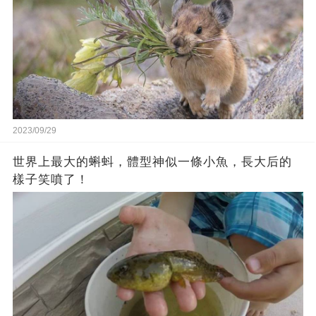
2023/09/29
世界上最大的蝌蚪，體型神似一條小魚，長大后的
樣子笑噴了！