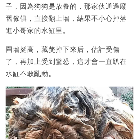
子，因為狗狗是放養的，那家伙通過廢
舊傢俱，直接翻上墻，結果不小心掉落
進小哥家的水缸里。
圍墻挺高，藏獒掉下來后，估計受傷
了，再加上受到驚恐，這才會一直趴在
水缸不敢亂動。