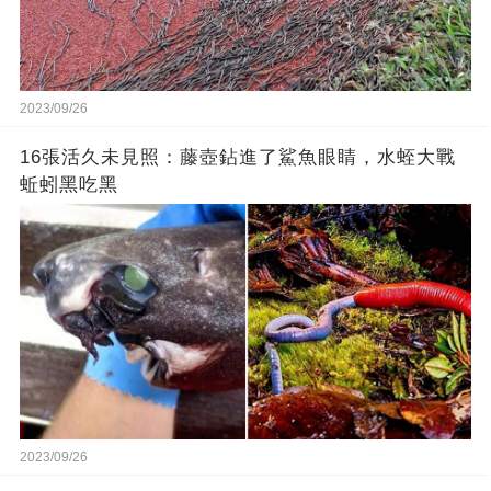
2023/09/26
16張活久未見照：藤壺鉆進了鯊魚眼睛，水蛭大戰
蚯蚓黑吃黑
2023/09/26