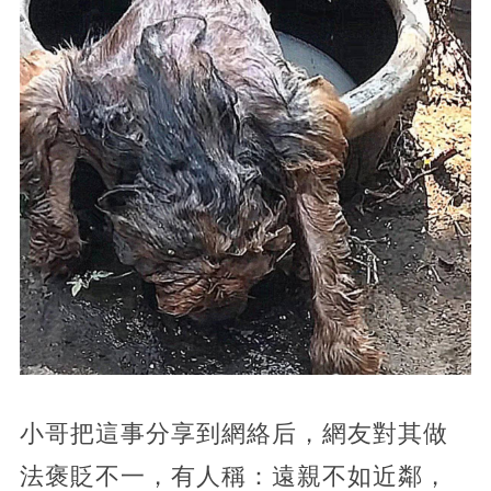
小哥把這事分享到網絡后，網友對其做
法褒貶不一，有人稱：遠親不如近鄰，