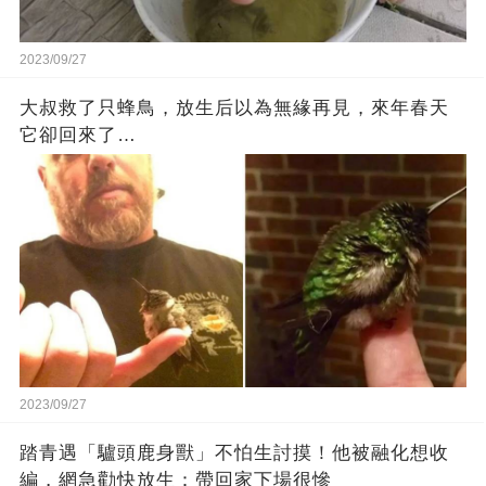
2023/09/27
大叔救了只蜂鳥，放生后以為無緣再見，來年春天
它卻回來了…
2023/09/27
踏青遇「驢頭鹿身獸」不怕生討摸！他被融化想收
編，網急勸快放生：帶回家下場很慘