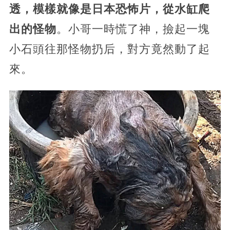
透，模樣就像是日本恐怖片，從水缸爬
出的怪物
。小哥一時慌了神，撿起一塊
小石頭往那怪物扔后，對方竟然動了起
來。