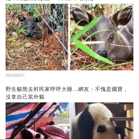
2023/09/27
野生貓熊去村民家呼呼大睡…網友：不愧是國寶，
沒拿自己當外貓