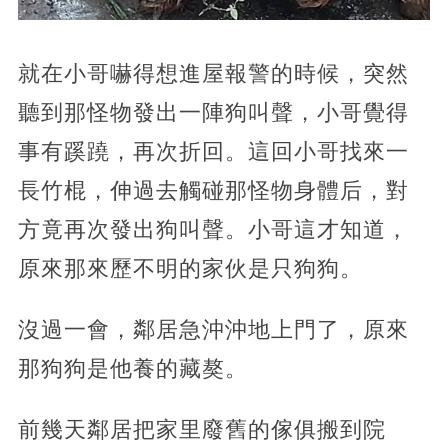
就在小哥嚇得想進屋報警的時候，突然
聽到那怪物發出一陣狗叫聲，小哥覺得
事有蹊蹺，再次折回。這回小哥找來一
長竹棍，伸過去觸碰那怪物身體后，對
方竟再次發出狗叫聲。小哥這才知道，
原來那來歷不明的家伙是只狗狗。
沒過一會，鄰居急沖沖地上門了，原來
那狗狗是他養的藏獒。
前幾天鄰居把家里廢舊的傢俱搬到院