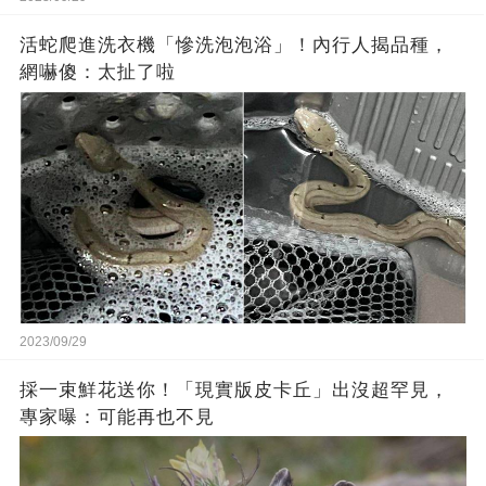
活蛇爬進洗衣機「慘洗泡泡浴」！內行人揭品種，
網嚇傻：太扯了啦
2023/09/29
採一束鮮花送你！「現實版皮卡丘」出沒超罕見，
專家曝：可能再也不見