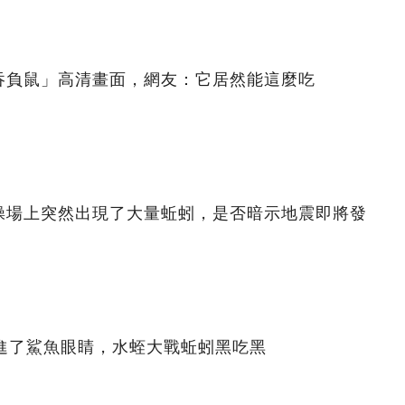
吞負鼠」高清畫面，網友：它居然能這麼吃
操場上突然出現了大量蚯蚓，是否暗示地震即將發
鉆進了鯊魚眼睛，水蛭大戰蚯蚓黑吃黑