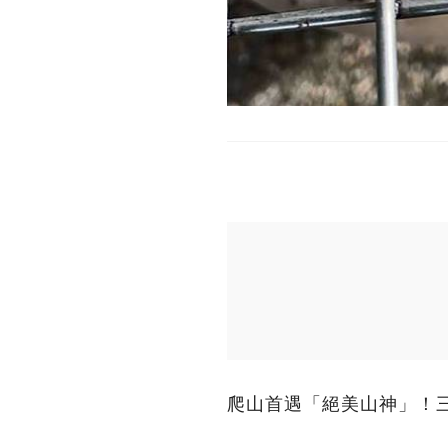
爬山首遇「絕美山神」！