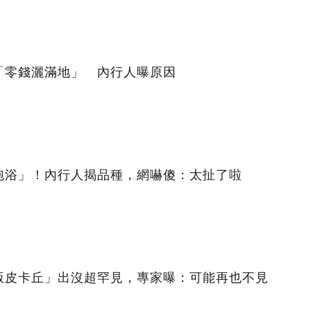
「零錢灑滿地」 內行人曝原因
泡浴」！內行人揭品種，網嚇傻：太扯了啦
版皮卡丘」出沒超罕見，專家曝：可能再也不見