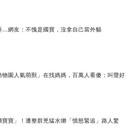
睡…網友：不愧是國寶，沒拿自己當外貓
動物園人氣萌獸」在找媽媽，百萬人看傻：叫聲好
獺寶寶」！遭整群兇猛水獺「憤怒緊追」路人驚