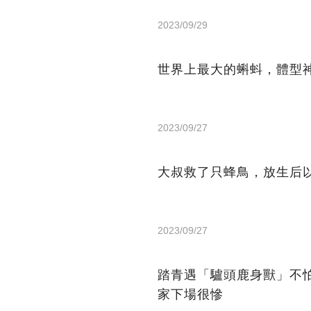
2023/09/29
世界上最大的蝌蚪，體型
2023/09/27
大叔救了只蜂鳥，放生后
2023/09/27
踏青遇「驢頭鹿身獸」不
家下場很慘