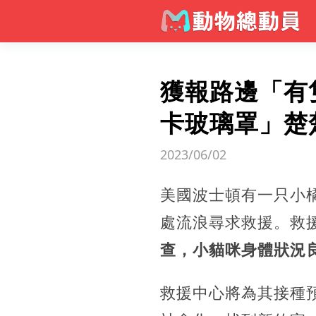
獲報路邊「有
卡玻璃罩」楚
2023/06/02
美國波士頓有一只小
處流浪尋求救援。救
查，小貓咪身體狀況
救援中心將為其接種