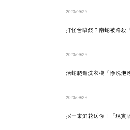
2023/09/29
打怪會噴錢？南蛇被路殺
2023/09/29
活蛇爬進洗衣機「慘洗泡
2023/09/29
採一束鮮花送你！「現實