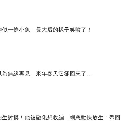
神似一條小魚，長大后的樣子笑噴了！
以為無緣再見，來年春天它卻回來了…
怕生討摸！他被融化想收編，網急勸快放生：帶回