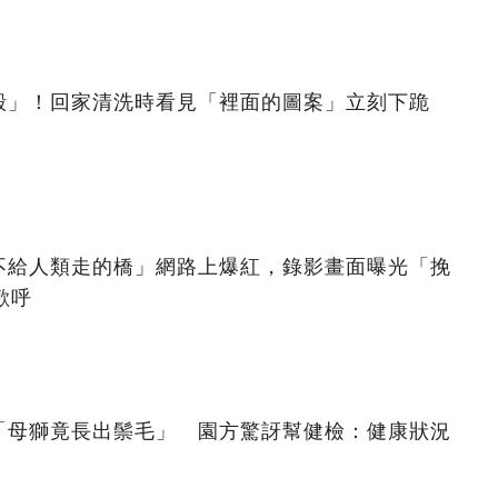
殼」！回家清洗時看見「裡面的圖案」立刻下跪
不給人類走的橋」網路上爆紅，錄影畫面曝光「挽
歡呼
「母獅竟長出鬃毛」 園方驚訝幫健檢：健康狀況