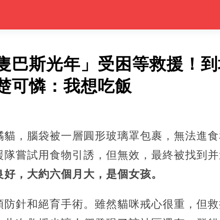
隻巴斯光年」受困等救援！到
楚可憐：我想吃飯
橘貓，腦袋被一層圓形玻璃罩包裹，無法進食
援隊嘗試用食物引誘，但無效，最終被找到并
良好，大約六個月大，是個女孩。
預防針和絕育手術。雖然貓咪戒心很重，但救