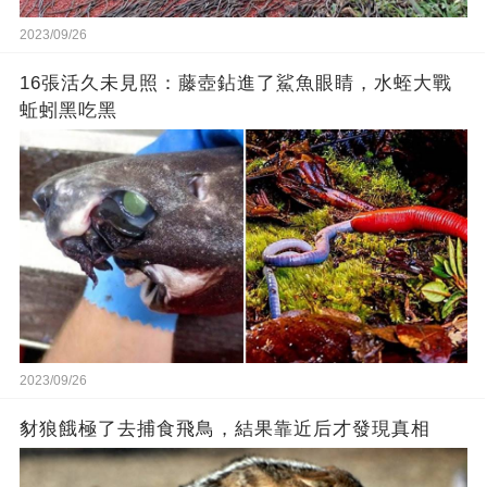
2023/09/26
16張活久未見照：藤壺鉆進了鯊魚眼睛，水蛭大戰
蚯蚓黑吃黑
2023/09/26
豺狼餓極了去捕食飛鳥，結果靠近后才發現真相