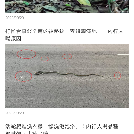
2023/09/29
打怪會噴錢？南蛇被路殺「零錢灑滿地」 內行人
曝原因
2023/09/29
活蛇爬進洗衣機「慘洗泡泡浴」！內行人揭品種，
網嚇傻：太扯了啦