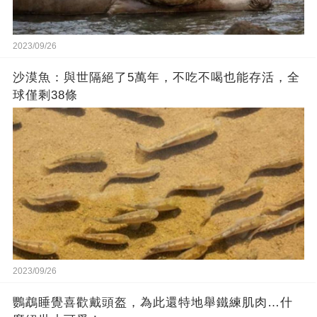
2023/09/26
沙漠魚：與世隔絕了5萬年，不吃不喝也能存活，全
球僅剩38條
2023/09/26
鸚鵡睡覺喜歡戴頭盔，為此還特地舉鐵練肌肉…什