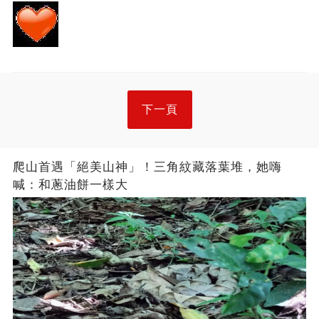
下一頁
爬山首遇「絕美山神」！三角紋藏落葉堆，她嗨
喊：和蔥油餅一樣大