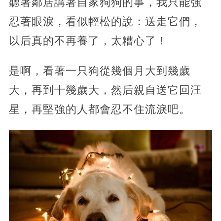
聽著鄰居講著自家狗狗的事，我只能強
忍著眼淚，看似輕松的說：送走它們，
以后真的不再養了，太糟心了！
是啊，看著一只狗從幾個月大到幾歲
大，再到十幾歲大，然后親自送它回汪
星，再堅強的人都會忍不住流淚吧。