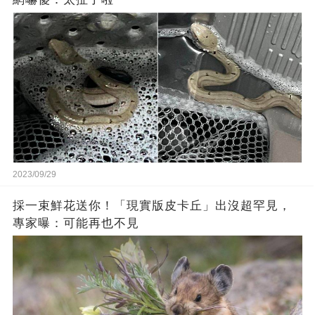
2023/09/29
採一束鮮花送你！「現實版皮卡丘」出沒超罕見，
專家曝：可能再也不見