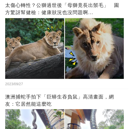
太傷心轉性？公獅過世後「母獅竟長出鬃毛」 園
方驚訝幫健檢：健康狀況也沒問題啊...
2023/09/27
澳洲捕蛇手拍下「巨蟒生吞負鼠」高清畫面，網
友：它居然能這麼吃