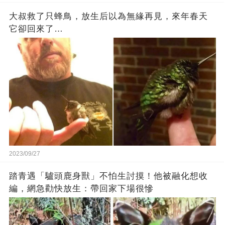
大叔救了只蜂鳥，放生后以為無緣再見，來年春天
它卻回來了…
2023/09/27
踏青遇「驢頭鹿身獸」不怕生討摸！他被融化想收
編，網急勸快放生：帶回家下場很慘