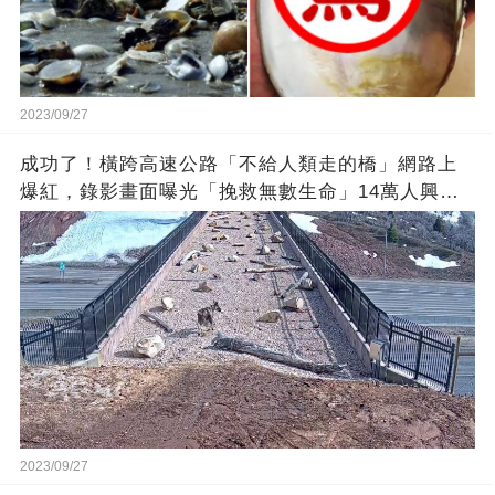
2023/09/27
成功了！橫跨高速公路「不給人類走的橋」網路上
爆紅，錄影畫面曝光「挽救無數生命」14萬人興奮
歡呼
2023/09/27