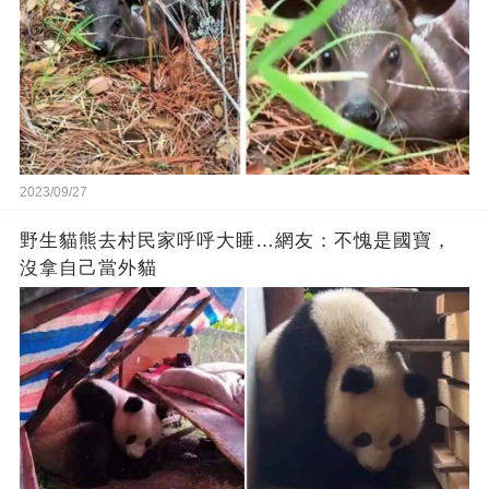
2023/09/27
野生貓熊去村民家呼呼大睡…網友：不愧是國寶，
沒拿自己當外貓