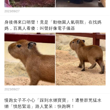
2023/09/27
身後傳來口哨聲！竟是「動物園人氣萌獸」在找媽
媽，百萬人看傻：叫聲好像電子儀器
2023/09/27
慢跑女子不小心「踩到水獺寶寶」！遭整群兇猛水
獺「憤怒緊追」路人驚呆：快跑啊！