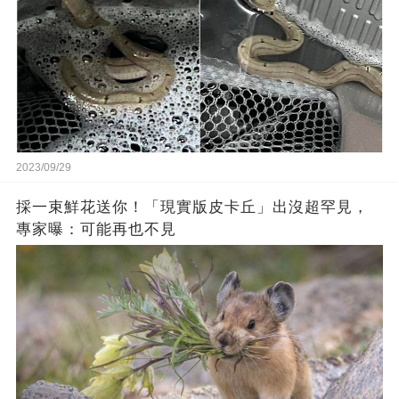
2023/09/29
採一束鮮花送你！「現實版皮卡丘」出沒超罕見，
專家曝：可能再也不見