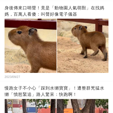
身後傳來口哨聲！竟是「動物園人氣萌獸」在找媽
媽，百萬人看傻：叫聲好像電子儀器
2023/09/27
慢跑女子不小心「踩到水獺寶寶」！遭整群兇猛水
獺「憤怒緊追」路人驚呆：快跑啊！