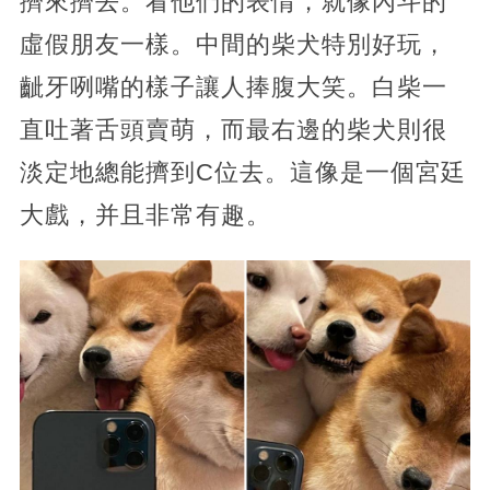
擠來擠去。看他們的表情，就像內斗的
虛假朋友一樣。中間的柴犬特別好玩，
齜牙咧嘴的樣子讓人捧腹大笑。白柴一
直吐著舌頭賣萌，而最右邊的柴犬則很
淡定地總能擠到C位去。這像是一個宮廷
大戲，并且非常有趣。