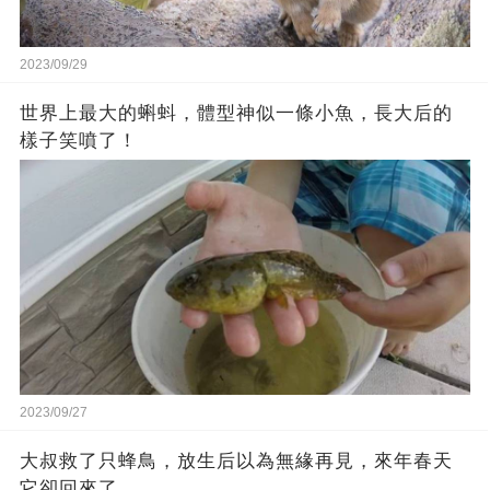
2023/09/29
世界上最大的蝌蚪，體型神似一條小魚，長大后的
樣子笑噴了！
2023/09/27
大叔救了只蜂鳥，放生后以為無緣再見，來年春天
它卻回來了…