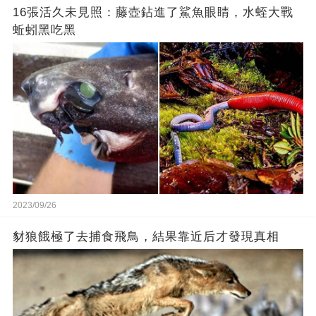
16張活久未見照：藤壺鉆進了鯊魚眼睛，水蛭大戰
蚯蚓黑吃黑
2023/09/26
豺狼餓極了去捕食飛鳥，結果靠近后才發現真相