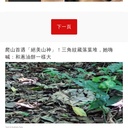
下一頁
爬山首遇「絕美山神」！三角紋藏落葉堆，她嗨
喊：和蔥油餅一樣大