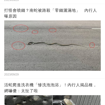
2023/09/29
打怪會噴錢？南蛇被路殺「零錢灑滿地」 內行人
曝原因
2023/09/29
活蛇爬進洗衣機「慘洗泡泡浴」！內行人揭品種，
網嚇傻：太扯了啦