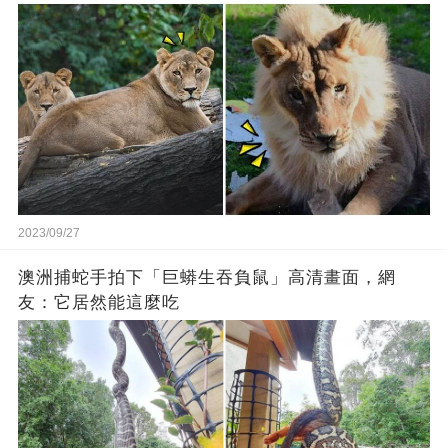
2023/09/27
澳洲捕蛇手拍下「巨蟒生吞負鼠」高清畫面，網
友：它居然能這麼吃