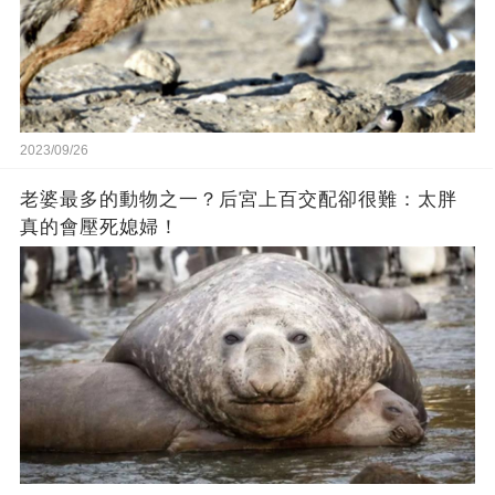
2023/09/26
老婆最多的動物之一？后宮上百交配卻很難：太胖
真的會壓死媳婦！