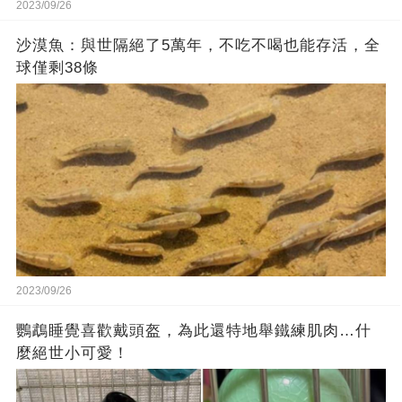
2023/09/26
沙漠魚：與世隔絕了5萬年，不吃不喝也能存活，全
球僅剩38條
2023/09/26
鸚鵡睡覺喜歡戴頭盔，為此還特地舉鐵練肌肉…什
麼絕世小可愛！