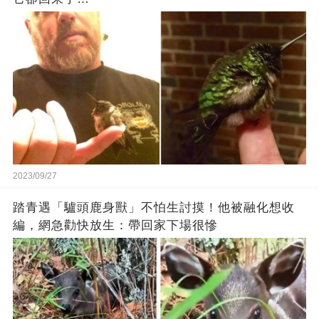
2023/09/27
踏青遇「驢頭鹿身獸」不怕生討摸！他被融化想收
編，網急勸快放生：帶回家下場很慘