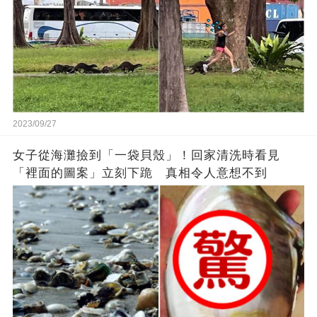
2023/09/27
女子從海灘撿到「一袋貝殼」！回家清洗時看見
「裡面的圖案」立刻下跪 真相令人意想不到