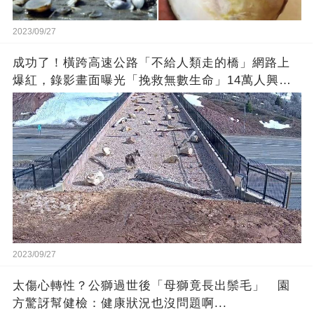
2023/09/27
成功了！橫跨高速公路「不給人類走的橋」網路上
爆紅，錄影畫面曝光「挽救無數生命」14萬人興奮
歡呼
2023/09/27
太傷心轉性？公獅過世後「母獅竟長出鬃毛」 園
方驚訝幫健檢：健康狀況也沒問題啊...