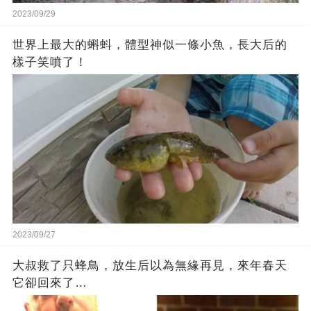
2023/09/29
世界上最大的蝌蚪，體型神似一條小魚，長大后的
樣子笑噴了！
2023/09/27
大叔救了只蜂鳥，放生后以為無緣再見，來年春天
它卻回來了…