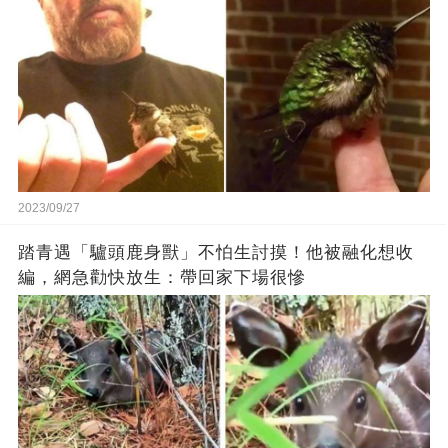
2023/09/27
踏青遇「驢頭鹿身獸」不怕生討摸！他被融化想收
編，網急勸快放生：帶回家下場很慘