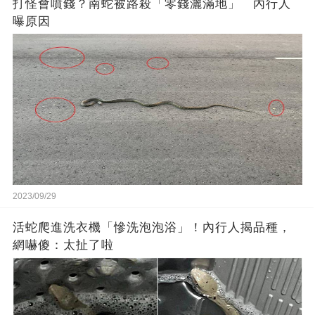
打怪會噴錢？南蛇被路殺「零錢灑滿地」 內行人
曝原因
2023/09/29
活蛇爬進洗衣機「慘洗泡泡浴」！內行人揭品種，
網嚇傻：太扯了啦