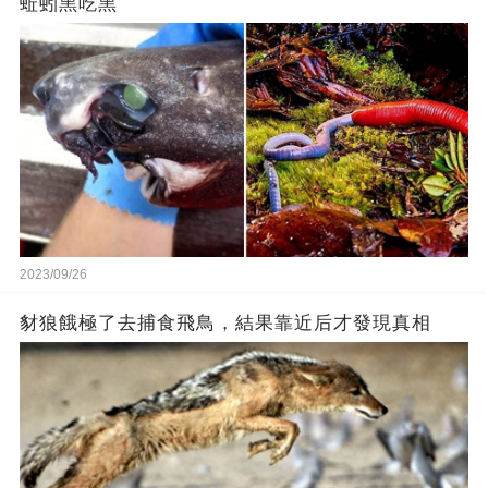
蚯蚓黑吃黑
2023/09/26
豺狼餓極了去捕食飛鳥，結果靠近后才發現真相