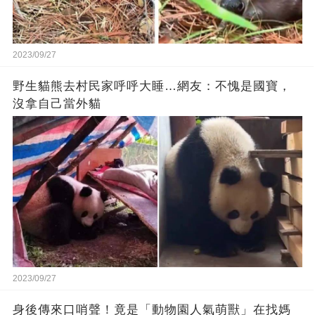
2023/09/27
野生貓熊去村民家呼呼大睡…網友：不愧是國寶，
沒拿自己當外貓
2023/09/27
身後傳來口哨聲！竟是「動物園人氣萌獸」在找媽