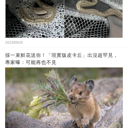
2023/09/29
採一束鮮花送你！「現實版皮卡丘」出沒超罕見，
專家曝：可能再也不見