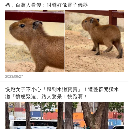
媽，百萬人看傻：叫聲好像電子儀器
2023/09/27
慢跑女子不小心「踩到水獺寶寶」！遭整群兇猛水
獺「憤怒緊追」路人驚呆：快跑啊！