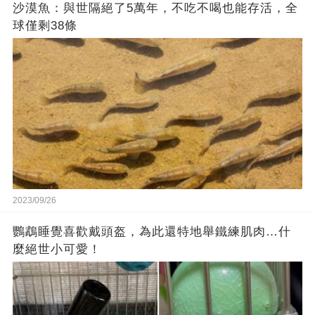
沙漠魚：與世隔絕了5萬年，不吃不喝也能存活，全
球僅剩38條
2023/09/26
鸚鵡睡覺喜歡戴頭盔，為此還特地舉鐵練肌肉…什
麼絕世小可愛！