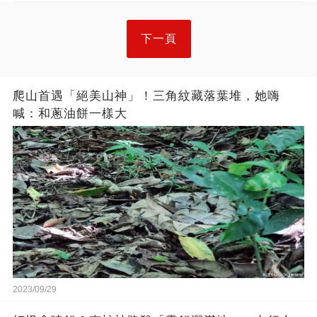
下一頁
爬山首遇「絕美山神」！三角紋藏落葉堆，她嗨
喊：和蔥油餅一樣大
2023/09/29