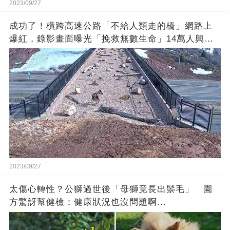
2023/09/27
成功了！橫跨高速公路「不給人類走的橋」網路上
爆紅，錄影畫面曝光「挽救無數生命」14萬人興奮
歡呼
2023/09/27
太傷心轉性？公獅過世後「母獅竟長出鬃毛」 園
方驚訝幫健檢：健康狀況也沒問題啊...