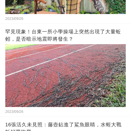
2023/09/26
罕見現象！台東一所小學操場上突然出現了大量蚯
蚓，是否暗示地震即將發生？
2023/09/26
16張活久未見照：藤壺鉆進了鯊魚眼睛，水蛭大戰