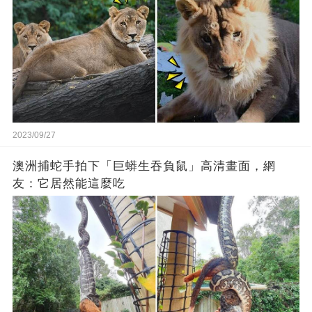
2023/09/27
澳洲捕蛇手拍下「巨蟒生吞負鼠」高清畫面，網
友：它居然能這麼吃