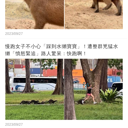
2023/09/27
慢跑女子不小心「踩到水獺寶寶」！遭整群兇猛水
獺「憤怒緊追」路人驚呆：快跑啊！
2023/09/27