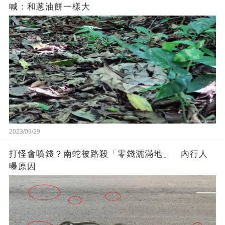
喊：和蔥油餅一樣大
2023/09/29
打怪會噴錢？南蛇被路殺「零錢灑滿地」 內行人
曝原因