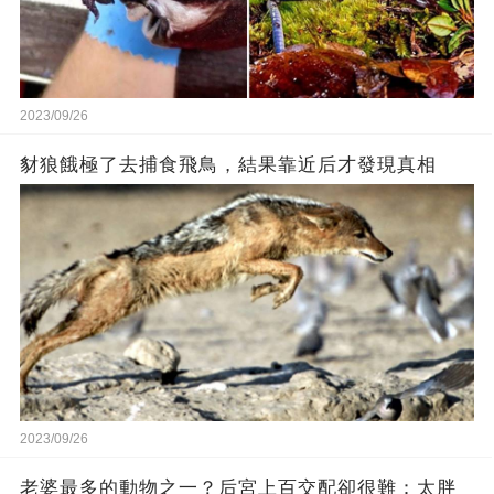
2023/09/26
豺狼餓極了去捕食飛鳥，結果靠近后才發現真相
2023/09/26
老婆最多的動物之一？后宮上百交配卻很難：太胖