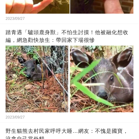
2023/09/27
踏青遇「驢頭鹿身獸」不怕生討摸！他被融化想收
編，網急勸快放生：帶回家下場很慘
2023/09/27
野生貓熊去村民家呼呼大睡…網友：不愧是國寶，
沒拿自己當外貓