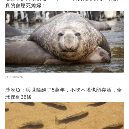
真的會壓死媳婦！
2023/09/26
沙漠魚：與世隔絕了5萬年，不吃不喝也能存活，全
球僅剩38條