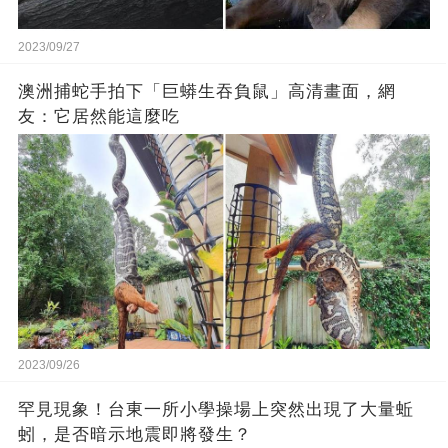
2023/09/27
澳洲捕蛇手拍下「巨蟒生吞負鼠」高清畫面，網
友：它居然能這麼吃
2023/09/26
罕見現象！台東一所小學操場上突然出現了大量蚯
蚓，是否暗示地震即將發生？