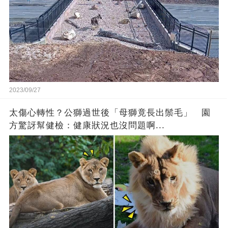
2023/09/27
太傷心轉性？公獅過世後「母獅竟長出鬃毛」 園
方驚訝幫健檢：健康狀況也沒問題啊...