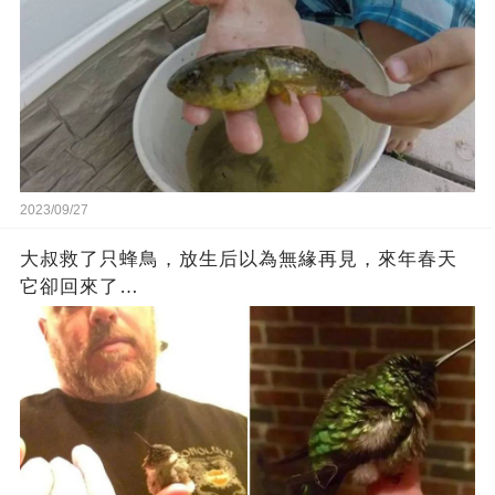
2023/09/27
大叔救了只蜂鳥，放生后以為無緣再見，來年春天
它卻回來了…