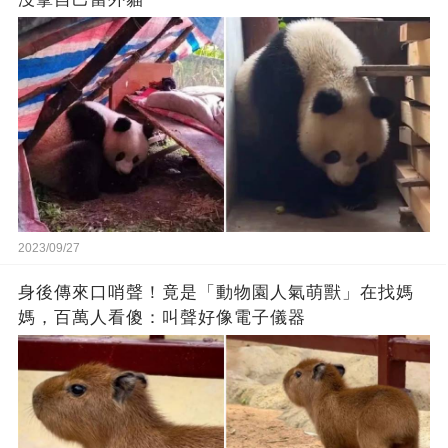
2023/09/27
身後傳來口哨聲！竟是「動物園人氣萌獸」在找媽
媽，百萬人看傻：叫聲好像電子儀器