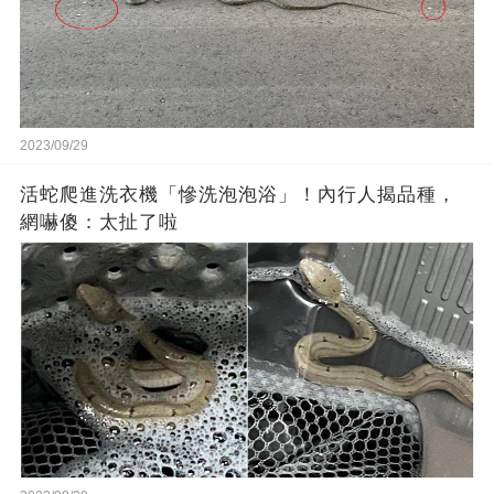
2023/09/29
活蛇爬進洗衣機「慘洗泡泡浴」！內行人揭品種，
網嚇傻：太扯了啦