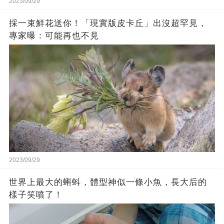
2023/09/29
採一束鮮花送你！「現實版皮卡丘」出沒超罕見，
專家曝：可能再也不見
2023/09/29
世界上最大的蝌蚪，體型神似一條小魚，長大后的
樣子笑噴了！