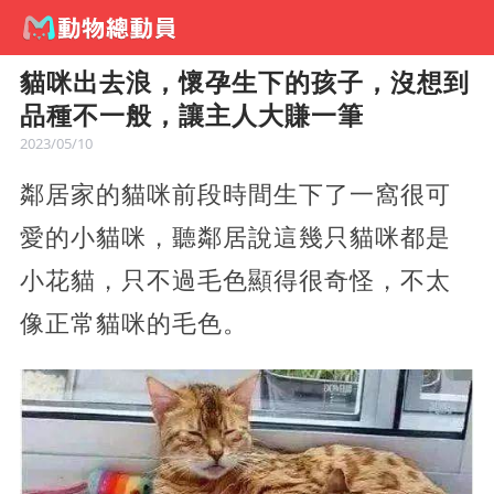
貓咪出去浪，懷孕生下的孩子，沒想到
品種不一般，讓主人大賺一筆
2023/05/10
鄰居家的貓咪前段時間生下了一窩很可
愛的小貓咪，聽鄰居說這幾只貓咪都是
小花貓，只不過毛色顯得很奇怪，不太
像正常貓咪的毛色。