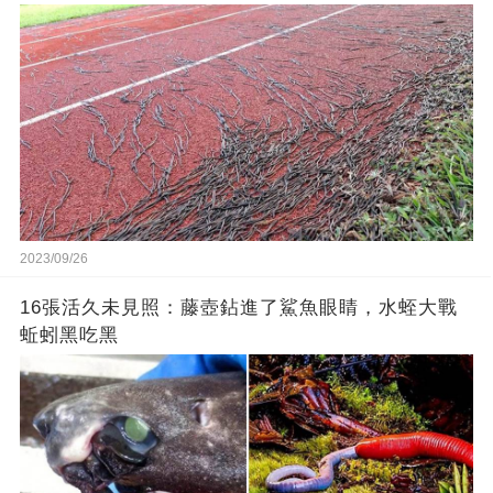
2023/09/26
16張活久未見照：藤壺鉆進了鯊魚眼睛，水蛭大戰
蚯蚓黑吃黑