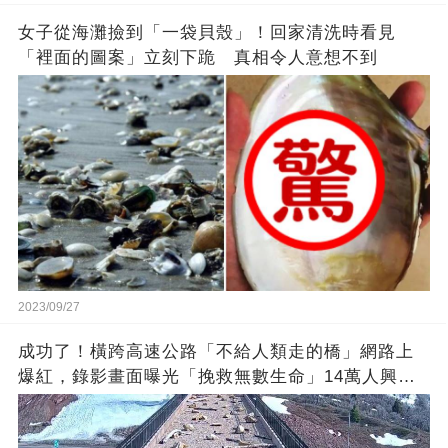
女子從海灘撿到「一袋貝殼」！回家清洗時看見
「裡面的圖案」立刻下跪 真相令人意想不到
2023/09/27
成功了！橫跨高速公路「不給人類走的橋」網路上
爆紅，錄影畫面曝光「挽救無數生命」14萬人興奮
歡呼