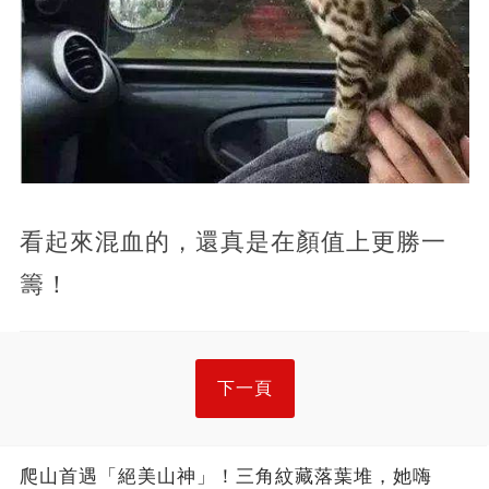
看起來混血的，還真是在顏值上更勝一
籌！
下一頁
爬山首遇「絕美山神」！三角紋藏落葉堆，她嗨