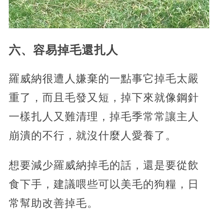
六、容易掉毛還扎人
羅威納很遭人嫌棄的一點事它掉毛太嚴
重了，而且毛發又短，掉下來就像鋼針
一樣扎人又難清理，掉毛季常常讓主人
崩潰的不行，就沒什麼人愛養了。
想要減少羅威納掉毛的話，還是要從飲
食下手，建議喂些可以美毛的狗糧，日
常幫助改善掉毛。