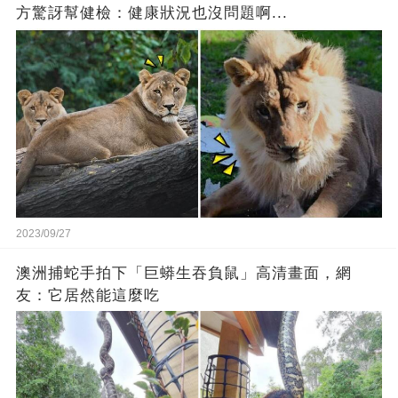
方驚訝幫健檢：健康狀況也沒問題啊...
2023/09/27
澳洲捕蛇手拍下「巨蟒生吞負鼠」高清畫面，網
友：它居然能這麼吃