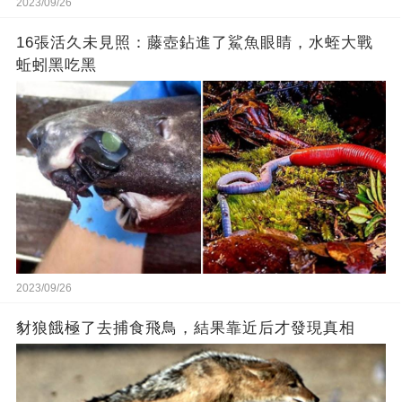
2023/09/26
16張活久未見照：藤壺鉆進了鯊魚眼睛，水蛭大戰
蚯蚓黑吃黑
2023/09/26
豺狼餓極了去捕食飛鳥，結果靠近后才發現真相