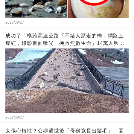
2023/09/27
成功了！橫跨高速公路「不給人類走的橋」網路上
爆紅，錄影畫面曝光「挽救無數生命」14萬人興奮
歡呼
2023/09/27
太傷心轉性？公獅過世後「母獅竟長出鬃毛」 園