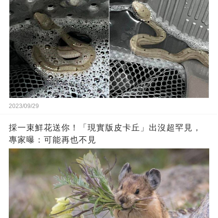
2023/09/29
採一束鮮花送你！「現實版皮卡丘」出沒超罕見，
專家曝：可能再也不見