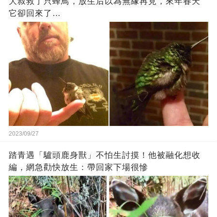
大叔救了只蜂鳥，放生后以為無緣再見，來年春天
它卻回來了…
2023/09/27
踏青遇「驢頭鹿身獸」不怕生討摸！他被融化想收
編，網急勸快放生：帶回家下場很慘