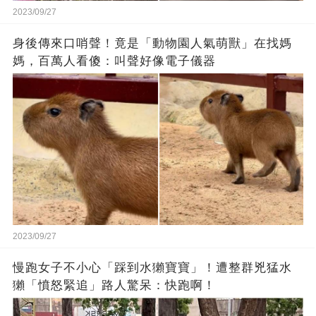
2023/09/27
身後傳來口哨聲！竟是「動物園人氣萌獸」在找媽
媽，百萬人看傻：叫聲好像電子儀器
2023/09/27
慢跑女子不小心「踩到水獺寶寶」！遭整群兇猛水
獺「憤怒緊追」路人驚呆：快跑啊！