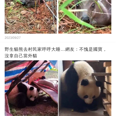
2023/09/27
野生貓熊去村民家呼呼大睡…網友：不愧是國寶，
沒拿自己當外貓