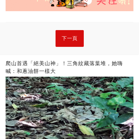
下一頁
爬山首遇「絕美山神」！三角紋藏落葉堆，她嗨
喊：和蔥油餅一樣大