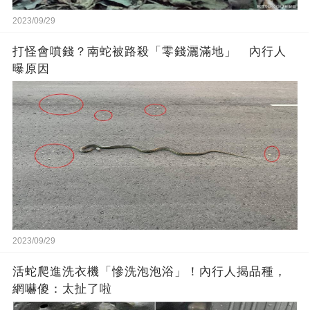
2023/09/29
打怪會噴錢？南蛇被路殺「零錢灑滿地」 內行人
曝原因
2023/09/29
活蛇爬進洗衣機「慘洗泡泡浴」！內行人揭品種，
網嚇傻：太扯了啦