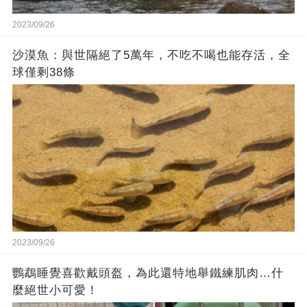
2023/09/26
沙漠魚：與世隔絕了5萬年，不吃不喝也能存活，全
球僅剩38條
2023/09/26
鸚鵡睡覺喜歡戴頭盔，為此還特地舉鐵練肌肉…什
麼絕世小可愛！