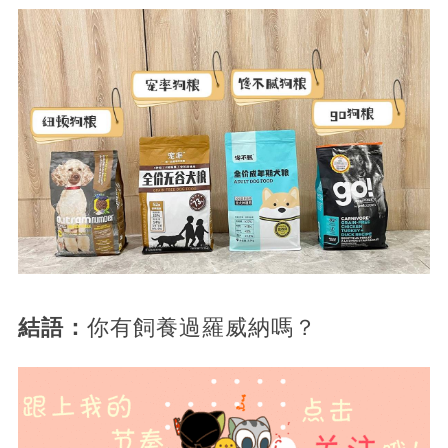
結語：
你有飼養過羅威納嗎？