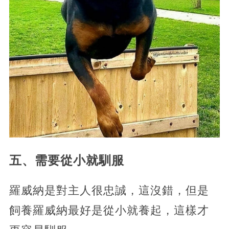
五、需要從小就馴服
羅威納是對主人很忠誠，這沒錯，但是
飼養羅威納最好是從小就養起，這樣才