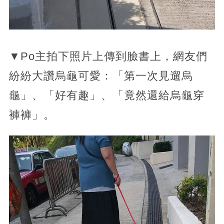
▼Po主拍下照片上傳到臉書上，網友們
紛紛大讚烏龜可愛：「第一次見遛烏
龜」、「好有趣」、「竟然還給烏龜穿
褲褲」。