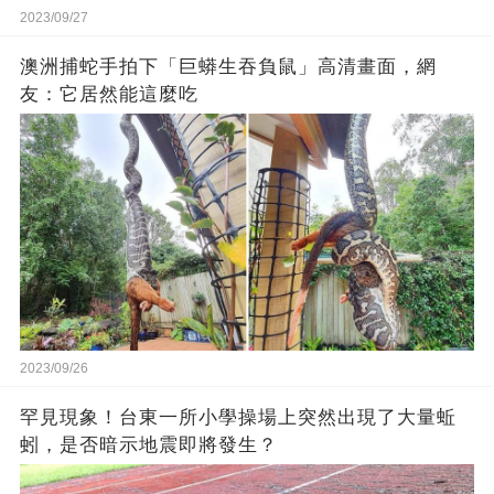
2023/09/27
澳洲捕蛇手拍下「巨蟒生吞負鼠」高清畫面，網
友：它居然能這麼吃
2023/09/26
罕見現象！台東一所小學操場上突然出現了大量蚯
蚓，是否暗示地震即將發生？