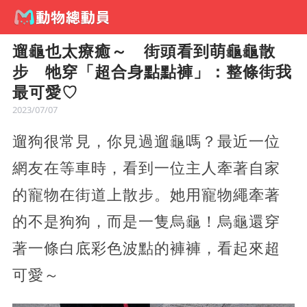
遛龜也太療癒～ 街頭看到萌龜龜散
步 牠穿「超合身點點褲」：整條街我
最可愛♡
2023/07/07
遛狗很常見，你見過遛龜嗎？最近一位
網友在等車時，看到一位主人牽著自家
的寵物在街道上散步。她用寵物繩牽著
的不是狗狗，而是一隻烏龜！烏龜還穿
著一條白底彩色波點的褲褲，看起來超
可愛～