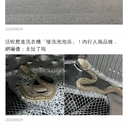
2023/09/29
活蛇爬進洗衣機「慘洗泡泡浴」！內行人揭品種，
網嚇傻：太扯了啦
2023/09/29