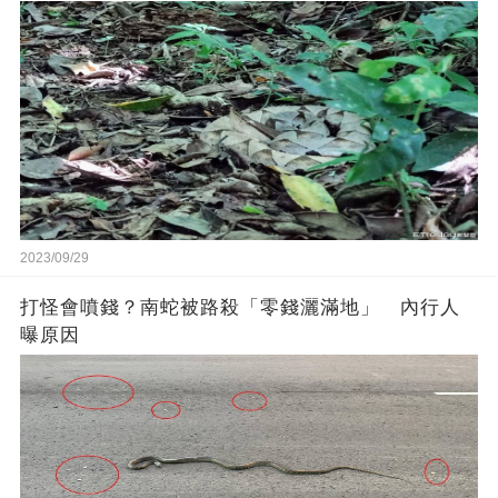
2023/09/29
打怪會噴錢？南蛇被路殺「零錢灑滿地」 內行人
曝原因