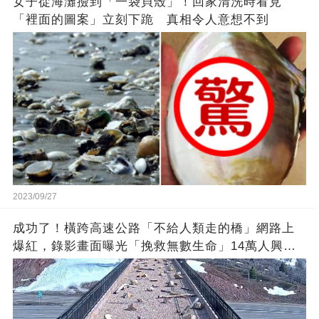
女子從海灘撿到「一袋貝殼」！回家清洗時看見
「裡面的圖案」立刻下跪 真相令人意想不到
2023/09/27
成功了！橫跨高速公路「不給人類走的橋」網路上
爆紅，錄影畫面曝光「挽救無數生命」14萬人興奮
歡呼