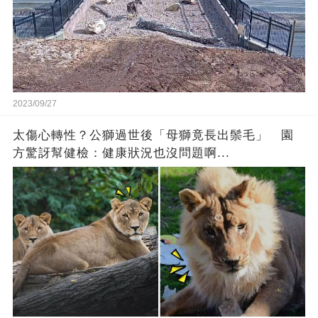
2023/09/27
太傷心轉性？公獅過世後「母獅竟長出鬃毛」 園
方驚訝幫健檢：健康狀況也沒問題啊...