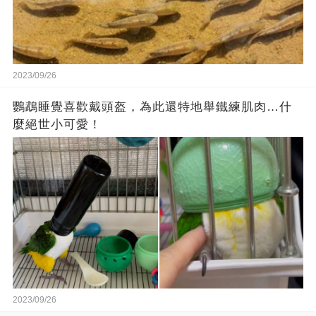
2023/09/26
鸚鵡睡覺喜歡戴頭盔，為此還特地舉鐵練肌肉…什
麼絕世小可愛！
2023/09/26