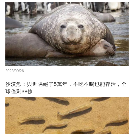
2023/09/26
沙漠魚：與世隔絕了5萬年，不吃不喝也能存活，全
球僅剩38條