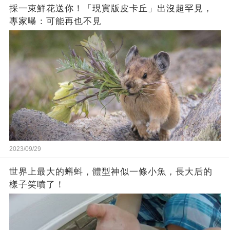
採一束鮮花送你！「現實版皮卡丘」出沒超罕見，
專家曝：可能再也不見
2023/09/29
世界上最大的蝌蚪，體型神似一條小魚，長大后的
樣子笑噴了！