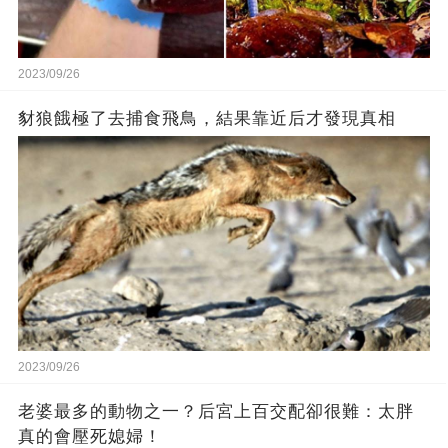
2023/09/26
豺狼餓極了去捕食飛鳥，結果靠近后才發現真相
2023/09/26
老婆最多的動物之一？后宮上百交配卻很難：太胖
真的會壓死媳婦！