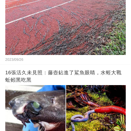
2023/09/26
16張活久未見照：藤壺鉆進了鯊魚眼睛，水蛭大戰
蚯蚓黑吃黑