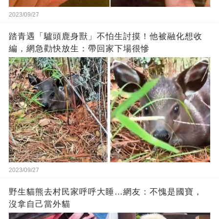
2023/09/27
踏青遇「驢頭鹿身獸」不怕生討摸！他被融化想收
編，網急勸快放生：帶回家下場很慘
2023/09/27
野生貓熊去村民家呼呼大睡…網友：不愧是國寶，
沒拿自己當外貓