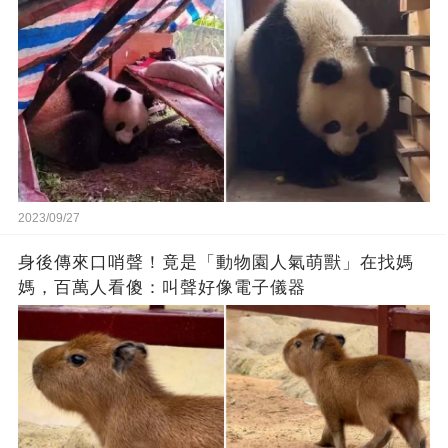
2023/09/27
身後傳來口哨聲！竟是「動物園人氣萌獸」在找媽
媽，百萬人看傻：叫聲好像電子儀器