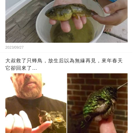
2023/09/27
大叔救了只蜂鳥，放生后以為無緣再見，來年春天
它卻回來了…