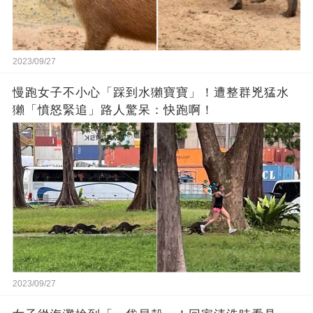
2023/09/27
慢跑女子不小心「踩到水獺寶寶」！遭整群兇猛水
獺「憤怒緊追」路人驚呆：快跑啊！
2023/09/27