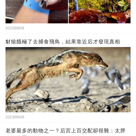
2023/09/26
豺狼餓極了去捕食飛鳥，結果靠近后才發現真相
2023/09/26
老婆最多的動物之一？后宮上百交配卻很難：太胖