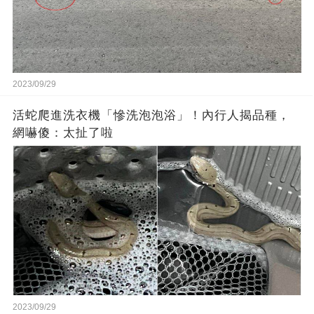
2023/09/29
活蛇爬進洗衣機「慘洗泡泡浴」！內行人揭品種，
網嚇傻：太扯了啦
2023/09/29