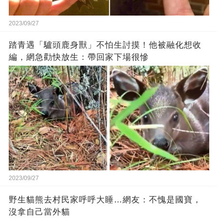
2023/09/27
踏青遇「驢頭鹿身獸」不怕生討摸！他被融化想收
編，網急勸快放生：帶回家下場很慘
2023/09/27
野生貓熊去村民家呼呼大睡…網友：不愧是國寶，
沒拿自己當外貓