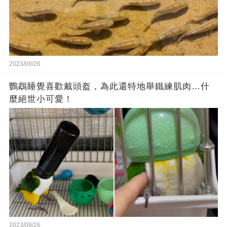
2023/09/26
鸚鵡睡覺喜歡戴頭盔，為此還特地舉鐵練肌肉…什
麼絕世小可愛！
2023/09/26