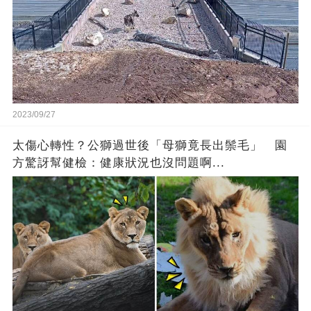
2023/09/27
太傷心轉性？公獅過世後「母獅竟長出鬃毛」 園
方驚訝幫健檢：健康狀況也沒問題啊...