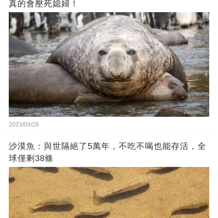
真的會壓死媳婦！
2023/09/26
沙漠魚：與世隔絕了5萬年，不吃不喝也能存活，全
球僅剩38條