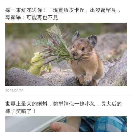
採一束鮮花送你！「現實版皮卡丘」出沒超罕見，
專家曝：可能再也不見
2023/09/29
世界上最大的蝌蚪，體型神似一條小魚，長大后的
樣子笑噴了！