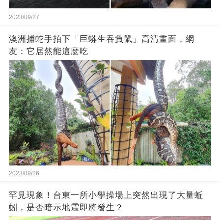
2023/09/27
澳洲捕蛇手拍下「巨蟒生吞負鼠」高清畫面，網
友：它居然能這麼吃
2023/09/26
罕見現象！台東一所小學操場上突然出現了大量蚯
蚓，是否暗示地震即將發生？