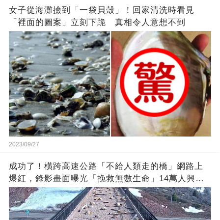
女子從海灘撿到「一袋貝殼」！回家清洗時看見
「裡面的圖案」立刻下跪 真相令人意想不到
2023/09/27
成功了！橫跨高速公路「不給人類走的橋」網路上
爆紅，錄影畫面曝光「挽救無數生命」14萬人興奮
歡呼