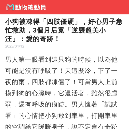
小狗被凍得「四肢僵硬」，好心男子急
忙救助，3個月后竟「逆襲超美小
汪」：愛的奇跡！
2023/04/12
男人第一眼看到這只狗的時候，以為他
可能是沒有呼吸了！天這麼冷，下了一
夜的雨，四肢都凍僵了！可當男人上前
摸到狗的心臟時，它還活著，雖然很虛
弱，還有呼吸的痕跡。男人懷著「試試
看」的心情把小狗放到車里，打開車里
的空調給它暖暖身子，說不定會有奇跡