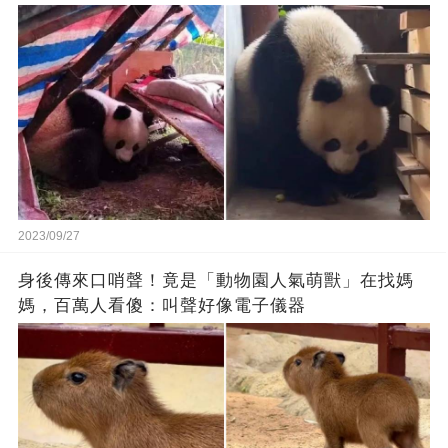
2023/09/27
身後傳來口哨聲！竟是「動物園人氣萌獸」在找媽
媽，百萬人看傻：叫聲好像電子儀器