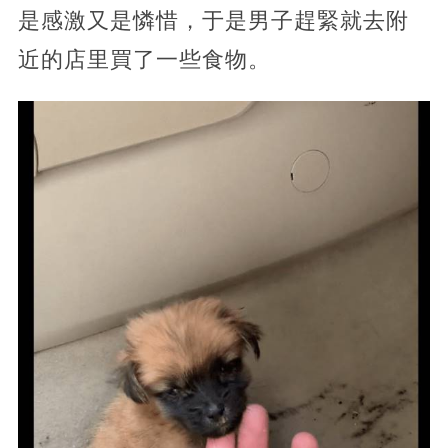
是感激又是憐惜，于是男子趕緊就去附
近的店里買了一些食物。