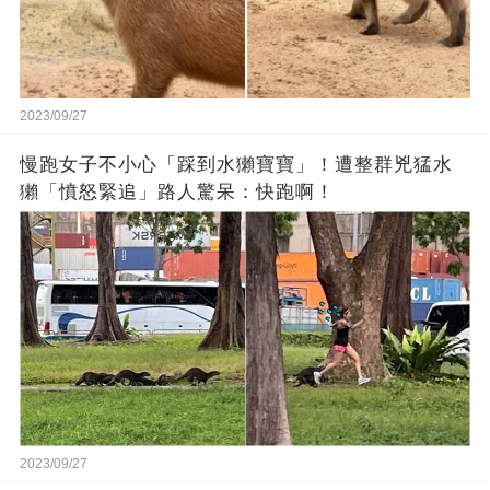
2023/09/27
慢跑女子不小心「踩到水獺寶寶」！遭整群兇猛水
獺「憤怒緊追」路人驚呆：快跑啊！
2023/09/27