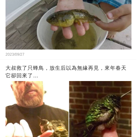
2023/09/27
大叔救了只蜂鳥，放生后以為無緣再見，來年春天
它卻回來了…