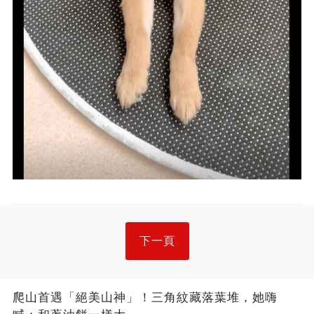
下一頁
爬山首遇「絕美山神」！三角紋藏落葉堆，她嗨