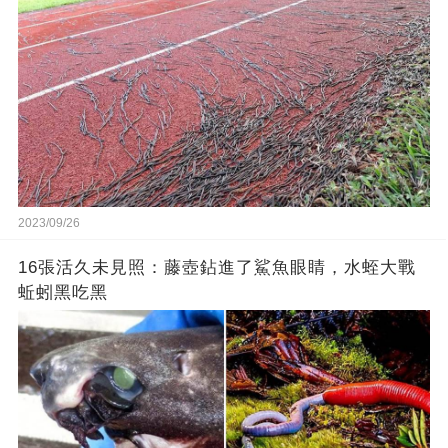
2023/09/26
16張活久未見照：藤壺鉆進了鯊魚眼睛，水蛭大戰
蚯蚓黑吃黑