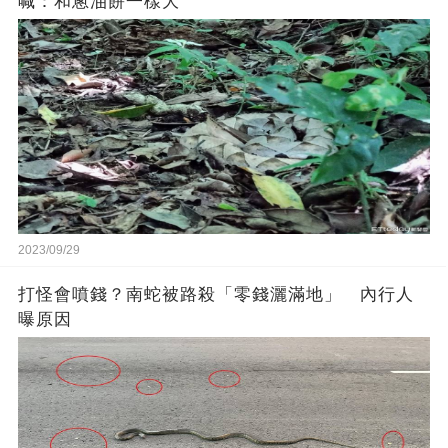
喊：和蔥油餅一樣大
2023/09/29
打怪會噴錢？南蛇被路殺「零錢灑滿地」 內行人
曝原因