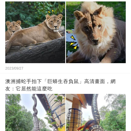
2023/09/27
澳洲捕蛇手拍下「巨蟒生吞負鼠」高清畫面，網
友：它居然能這麼吃