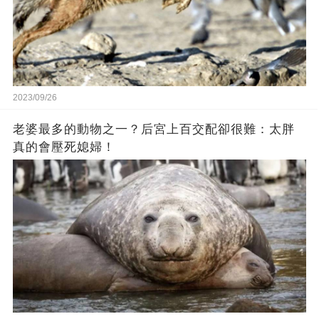
2023/09/26
老婆最多的動物之一？后宮上百交配卻很難：太胖
真的會壓死媳婦！