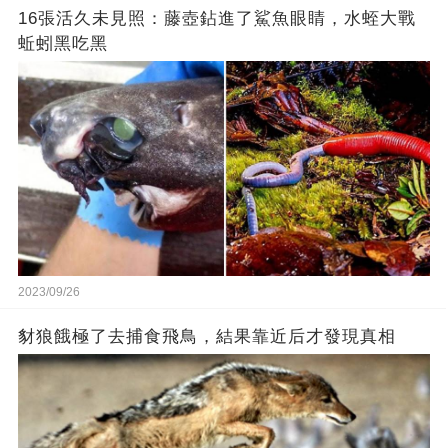
16張活久未見照：藤壺鉆進了鯊魚眼睛，水蛭大戰
蚯蚓黑吃黑
2023/09/26
豺狼餓極了去捕食飛鳥，結果靠近后才發現真相