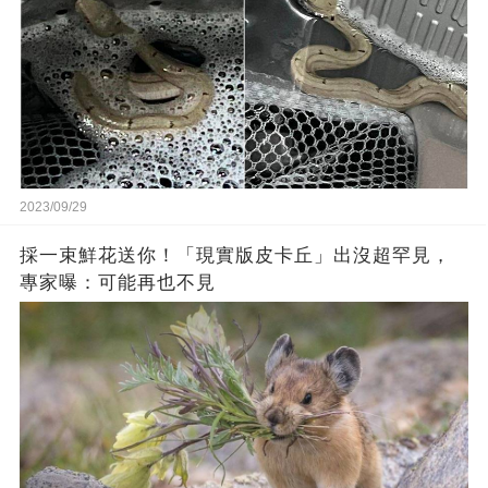
2023/09/29
採一束鮮花送你！「現實版皮卡丘」出沒超罕見，
專家曝：可能再也不見