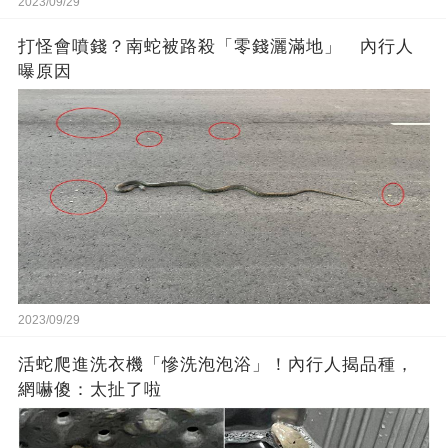
2023/09/29
打怪會噴錢？南蛇被路殺「零錢灑滿地」 內行人
曝原因
2023/09/29
活蛇爬進洗衣機「慘洗泡泡浴」！內行人揭品種，
網嚇傻：太扯了啦