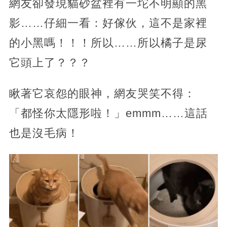
網友卻發現貓砂盆裡有一坨不明顯的黑
影……仔細一看：好傢伙，這不是家裡
的小黑嗎！！！所以……所以橘子是尿
它頭上了？？？
瞅著它哀怨的眼神，網友哭笑不得：
「都怪你太隱形啦！」emmm……這話
也是沒毛病！