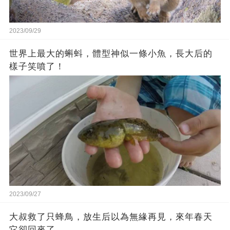
2023/09/29
世界上最大的蝌蚪，體型神似一條小魚，長大后的
樣子笑噴了！
2023/09/27
大叔救了只蜂鳥，放生后以為無緣再見，來年春天
它卻回來了…