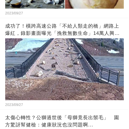
2023/09/27
成功了！橫跨高速公路「不給人類走的橋」網路上
爆紅，錄影畫面曝光「挽救無數生命」14萬人興奮
歡呼
2023/09/27
太傷心轉性？公獅過世後「母獅竟長出鬃毛」 園
方驚訝幫健檢：健康狀況也沒問題啊...