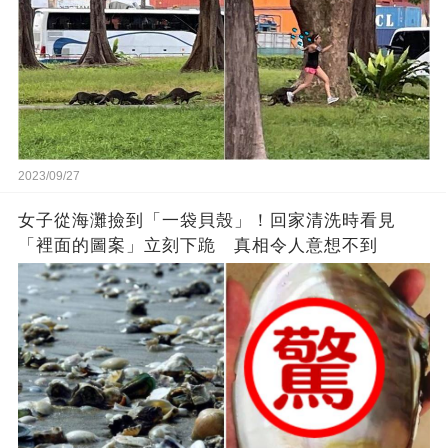
2023/09/27
女子從海灘撿到「一袋貝殼」！回家清洗時看見
「裡面的圖案」立刻下跪 真相令人意想不到