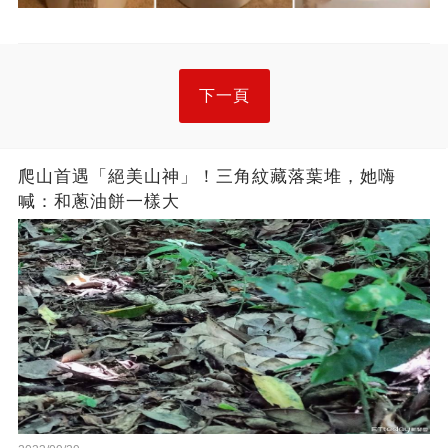
下一頁
爬山首遇「絕美山神」！三角紋藏落葉堆，她嗨
喊：和蔥油餅一樣大