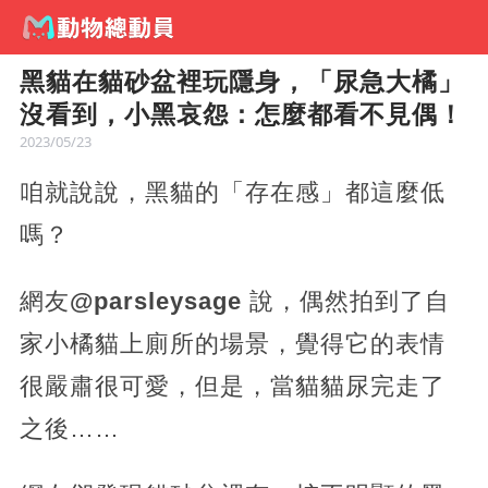
黑貓在貓砂盆裡玩隱身，「尿急大橘」
沒看到，小黑哀怨：怎麼都看不見偶！
2023/05/23
咱就說說，黑貓的「存在感」都這麼低
嗎？
網友
@parsleysage
說，偶然拍到了自
家小橘貓上廁所的場景，覺得它的表情
很嚴肅很可愛，但是，當貓貓尿完走了
之後……