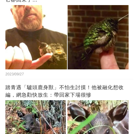
2023/09/27
踏青遇「驢頭鹿身獸」不怕生討摸！他被融化想收
編，網急勸快放生：帶回家下場很慘