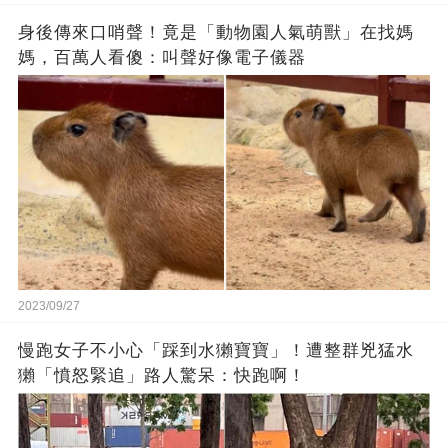
身後傳來口哨聲！竟是「動物園人氣萌獸」在找媽
媽，百萬人看傻：叫聲好像電子儀器
2023/09/27
慢跑女子不小心「踩到水獺寶寶」！遭整群兇猛水
獺「憤怒緊追」路人驚呆：快跑啊！