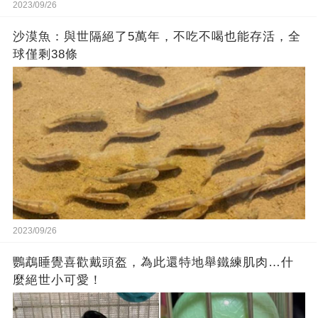
2023/09/26
沙漠魚：與世隔絕了5萬年，不吃不喝也能存活，全
球僅剩38條
2023/09/26
鸚鵡睡覺喜歡戴頭盔，為此還特地舉鐵練肌肉…什
麼絕世小可愛！