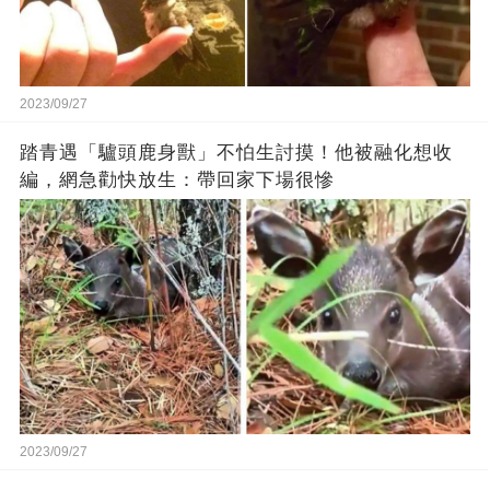
2023/09/27
踏青遇「驢頭鹿身獸」不怕生討摸！他被融化想收
編，網急勸快放生：帶回家下場很慘
2023/09/27