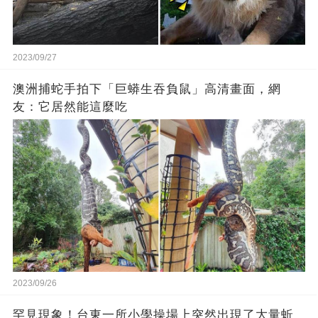
2023/09/27
澳洲捕蛇手拍下「巨蟒生吞負鼠」高清畫面，網
友：它居然能這麼吃
2023/09/26
罕見現象！台東一所小學操場上突然出現了大量蚯