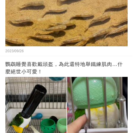
2023/09/26
鸚鵡睡覺喜歡戴頭盔，為此還特地舉鐵練肌肉…什
麼絕世小可愛！