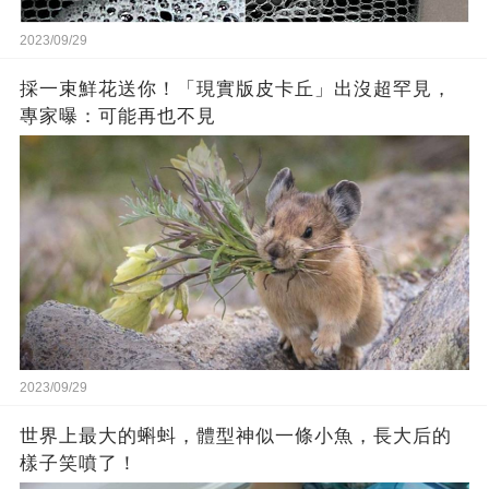
2023/09/29
採一束鮮花送你！「現實版皮卡丘」出沒超罕見，
專家曝：可能再也不見
2023/09/29
世界上最大的蝌蚪，體型神似一條小魚，長大后的
樣子笑噴了！