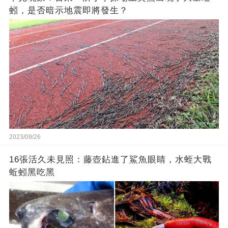
蚓，是否暗示地震即將發生？
2023/09/26
16張活久未見照：藤壺鉆進了鯊魚眼睛，水蛭大戰
蚯蚓黑吃黑