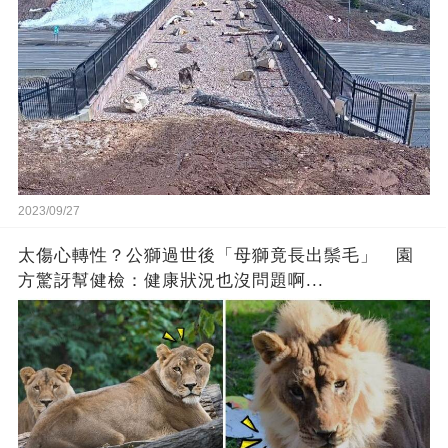
2023/09/27
太傷心轉性？公獅過世後「母獅竟長出鬃毛」 園
方驚訝幫健檢：健康狀況也沒問題啊...