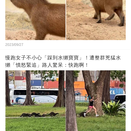
2023/09/27
慢跑女子不小心「踩到水獺寶寶」！遭整群兇猛水
獺「憤怒緊追」路人驚呆：快跑啊！