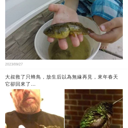
2023/09/27
大叔救了只蜂鳥，放生后以為無緣再見，來年春天
它卻回來了…