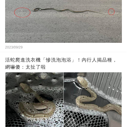
2023/09/29
活蛇爬進洗衣機「慘洗泡泡浴」！內行人揭品種，
網嚇傻：太扯了啦