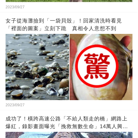
2023/09/27
女子從海灘撿到「一袋貝殼」！回家清洗時看見
「裡面的圖案」立刻下跪 真相令人意想不到
2023/09/27
成功了！橫跨高速公路「不給人類走的橋」網路上
爆紅，錄影畫面曝光「挽救無數生命」14萬人興奮
歡呼