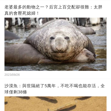
老婆最多的動物之一？后宮上百交配卻很難：太胖
真的會壓死媳婦！
2023/09/26
沙漠魚：與世隔絕了5萬年，不吃不喝也能存活，全
球僅剩38條