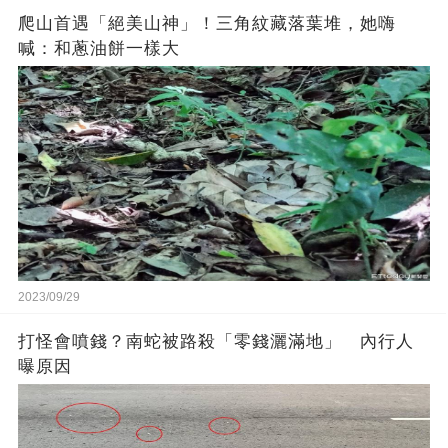
爬山首遇「絕美山神」！三角紋藏落葉堆，她嗨
喊：和蔥油餅一樣大
2023/09/29
打怪會噴錢？南蛇被路殺「零錢灑滿地」 內行人
曝原因