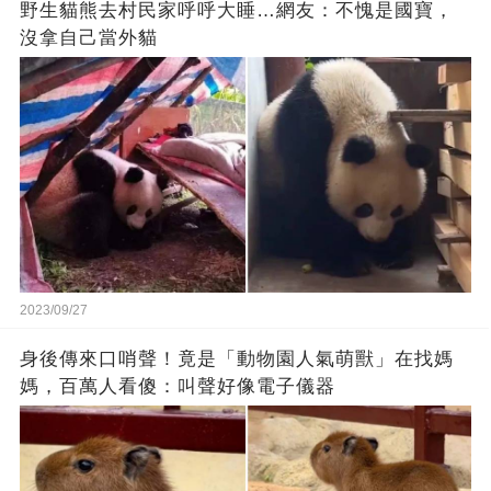
野生貓熊去村民家呼呼大睡…網友：不愧是國寶，
沒拿自己當外貓
2023/09/27
身後傳來口哨聲！竟是「動物園人氣萌獸」在找媽
媽，百萬人看傻：叫聲好像電子儀器