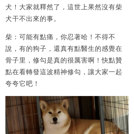
犬！大家就釋然了，這世上果然沒有柴
犬干不出來的事。
柴：可能有點痛，你忍著哈！不得不
說，有的狗子，還真有點醫生的感覺在
骨子里，修勾是真的很厲害啊！快點贊
點在看轉發這波精神修勾，讓大家一起
夸夸它吧！