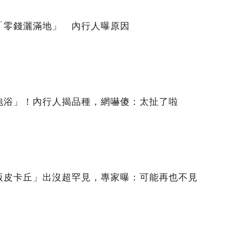
「零錢灑滿地」 內行人曝原因
泡浴」！內行人揭品種，網嚇傻：太扯了啦
版皮卡丘」出沒超罕見，專家曝：可能再也不見