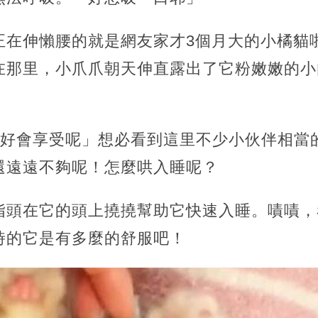
正在伸懶腰的就是網友家才3個月大的小橘貓
在那里，小爪爪朝天伸直露出了它粉嫩嫩的小
的好會享受呢」想必看到這里不少小伙伴相當
還遠遠不夠呢！怎麼哄入睡呢？
指頭在它的頭上撓撓幫助它快速入睡。嘖嘖，
時的它是有多麼的舒服吧！