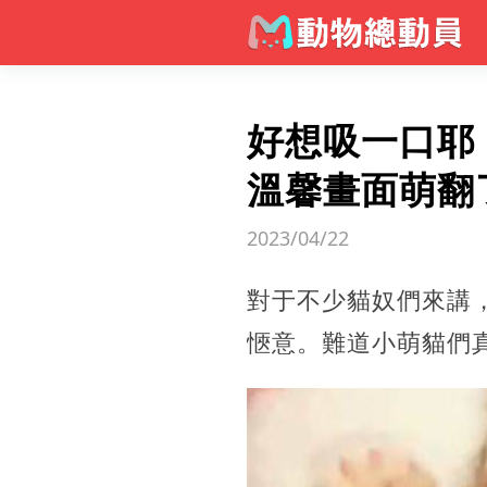
好想吸一口耶
溫馨畫面萌翻
2023/04/22
對于不少貓奴們來講
愜意。難道小萌貓們