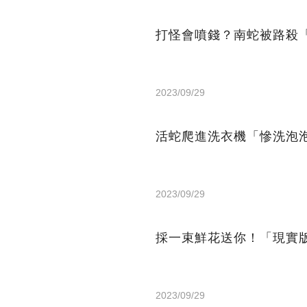
打怪會噴錢？南蛇被路殺
2023/09/29
活蛇爬進洗衣機「慘洗泡
2023/09/29
採一束鮮花送你！「現實
2023/09/29