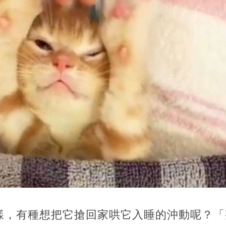
樣，有種想把它搶回家哄它入睡的沖動呢？「