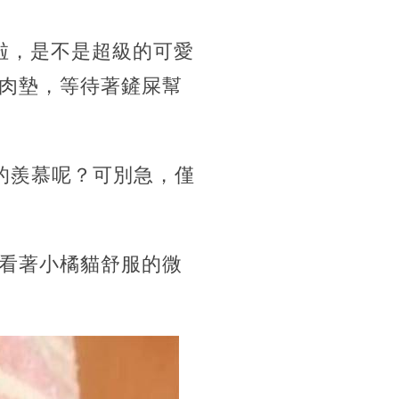
啦，是不是超級的可愛
肉墊，等待著鏟屎幫
的羨慕呢？可別急，僅
看著小橘貓舒服的微