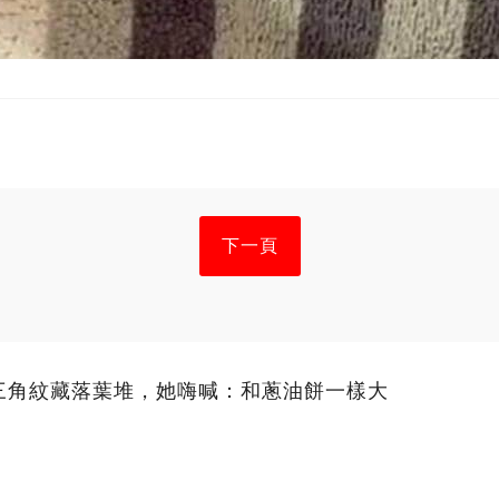
下一頁
三角紋藏落葉堆，她嗨喊：和蔥油餅一樣大