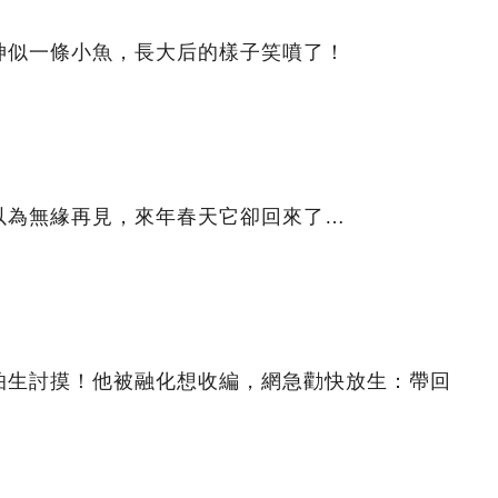
神似一條小魚，長大后的樣子笑噴了！
以為無緣再見，來年春天它卻回來了…
怕生討摸！他被融化想收編，網急勸快放生：帶回