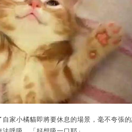
了自家小橘貓即將要休息的場景，毫不夸張的
無法呼吸。「好想吸一口耶」