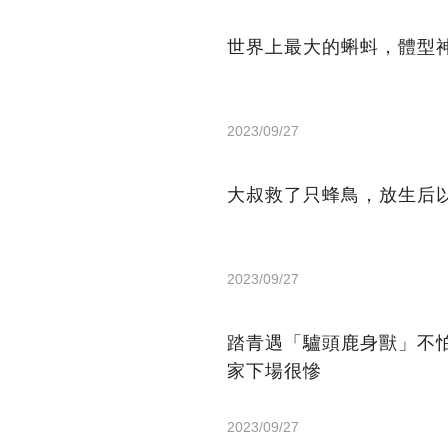
世界上最大的蝌蚪，體型
2023/09/27
大叔救了只蜂鳥，放生后
2023/09/27
踏青遇「驢頭鹿身獸」不
家下場很慘
2023/09/27