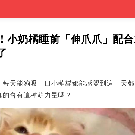
！小奶橘睡前「伸爪爪」配合
了
，每天能夠吸一口小萌貓都能感覺到這一天都
真的會有這種萌力量嗎？