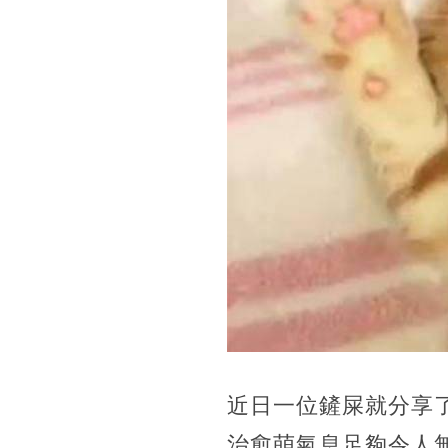
近日一位鏟屎就分享
治愈萌氣息足夠令人