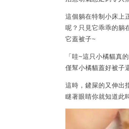
這個躺在特制小床上
呢？只見它乖乖的躺
它蓋被子~
「哇~這只小橘貓真
僅幫小橘貓蓋好被子
這時，鏟屎的又伸出
瞇著眼睛你就知道此