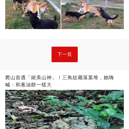
下一頁
爬山首遇「絕美山神」！三角紋藏落葉堆，她嗨
喊：和蔥油餅一樣大