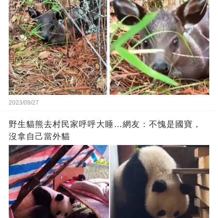
2023/09/27
野生貓熊去村民家呼呼大睡…網友：不愧是國寶，
沒拿自己當外貓