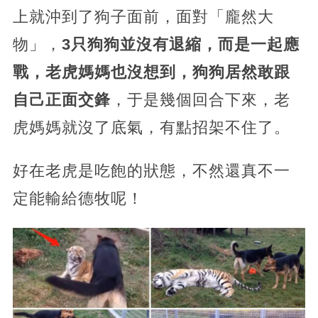
上就沖到了狗子面前，面對「龐然大
物」，
3只狗狗並沒有退縮，而是一起應
戰，老虎媽媽也沒想到，狗狗居然敢跟
自己正面交鋒
，于是幾個回合下來，老
虎媽媽就沒了底氣，有點招架不住了。
好在老虎是吃飽的狀態，不然還真不一
定能輸給德牧呢！