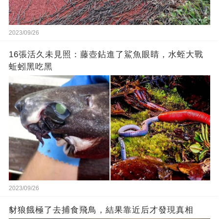
2023/09/26
16張活久未見照：藤壺鉆進了鯊魚眼睛，水蛭大戰
蚯蚓黑吃黑
2023/09/26
豺狼餓極了去捕食飛鳥，結果靠近后才發現真相