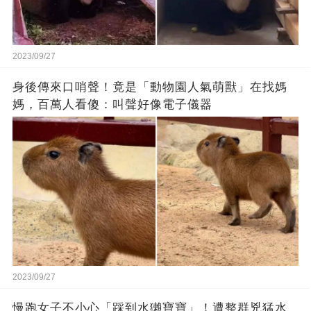
2023/09/27
身後傳來口哨聲！竟是「動物園人氣萌獸」在找媽
媽，百萬人看傻：叫聲好像電子儀器
2023/09/27
慢跑女子不小心「踩到水獺寶寶」！遭整群兇猛水