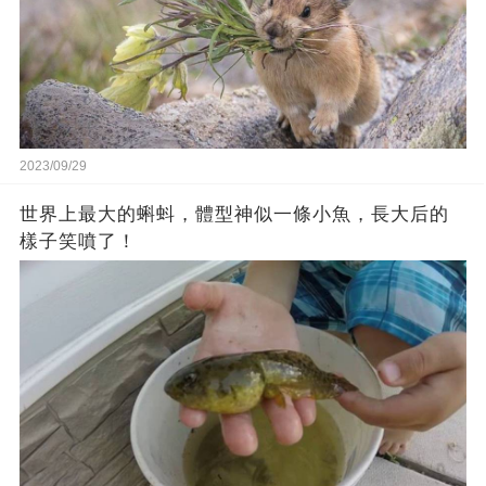
2023/09/29
世界上最大的蝌蚪，體型神似一條小魚，長大后的
樣子笑噴了！