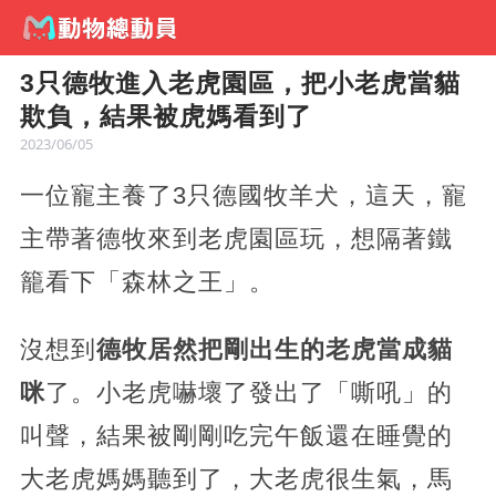
3只德牧進入老虎園區，把小老虎當貓
欺負，結果被虎媽看到了
2023/06/05
一位寵主養了3只德國牧羊犬，這天，寵
主帶著德牧來到老虎園區玩，想隔著鐵
籠看下「森林之王」。
沒想到
德牧居然把剛出生的老虎當成貓
咪
了。小老虎嚇壞了發出了「嘶吼」的
叫聲，結果被剛剛吃完午飯還在睡覺的
大老虎媽媽聽到了，大老虎很生氣，馬