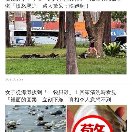
獺「憤怒緊追」路人驚呆：快跑啊！
2023/09/27
女子從海灘撿到「一袋貝殼」！回家清洗時看見
「裡面的圖案」立刻下跪 真相令人意想不到