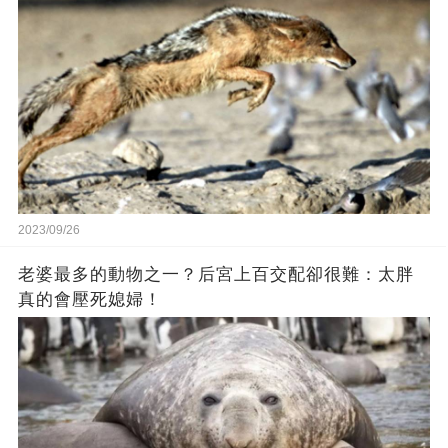
2023/09/26
老婆最多的動物之一？后宮上百交配卻很難：太胖
真的會壓死媳婦！