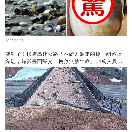
2023/09/27
成功了！橫跨高速公路「不給人類走的橋」網路上
爆紅，錄影畫面曝光「挽救無數生命」14萬人興奮
歡呼