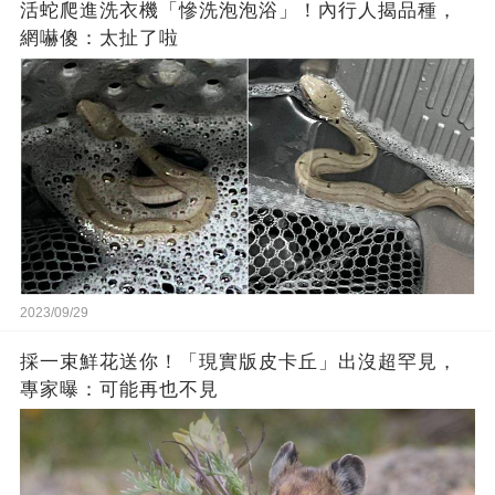
活蛇爬進洗衣機「慘洗泡泡浴」！內行人揭品種，
網嚇傻：太扯了啦
2023/09/29
採一束鮮花送你！「現實版皮卡丘」出沒超罕見，
專家曝：可能再也不見