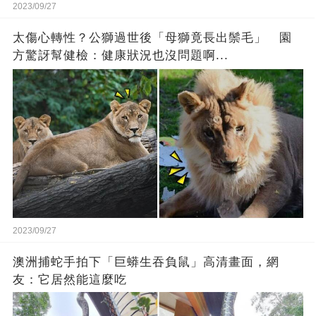
2023/09/27
太傷心轉性？公獅過世後「母獅竟長出鬃毛」 園
方驚訝幫健檢：健康狀況也沒問題啊...
2023/09/27
澳洲捕蛇手拍下「巨蟒生吞負鼠」高清畫面，網
友：它居然能這麼吃