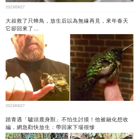
2023/09/27
大叔救了只蜂鳥，放生后以為無緣再見，來年春天
它卻回來了…
2023/09/27
踏青遇「驢頭鹿身獸」不怕生討摸！他被融化想收
編，網急勸快放生：帶回家下場很慘