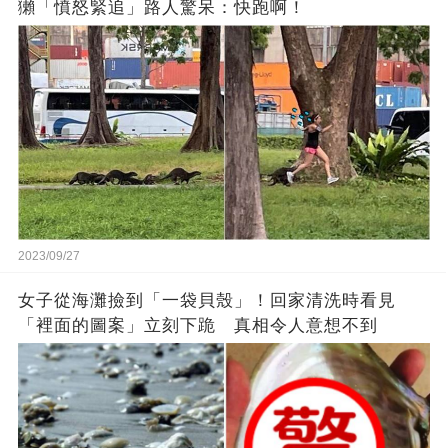
獺「憤怒緊追」路人驚呆：快跑啊！
2023/09/27
女子從海灘撿到「一袋貝殼」！回家清洗時看見
「裡面的圖案」立刻下跪 真相令人意想不到