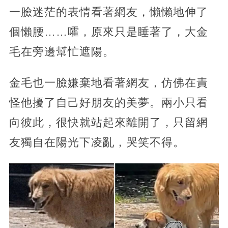
一臉迷茫的表情看著網友，懶懶地伸了
個懶腰……嚯，原來只是睡著了，大金
毛在旁邊幫忙遮陽。
金毛也一臉嫌棄地看著網友，仿佛在責
怪他擾了自己好朋友的美夢。兩小只看
向彼此，很快就站起來離開了，只留網
友獨自在陽光下凌亂，哭笑不得。