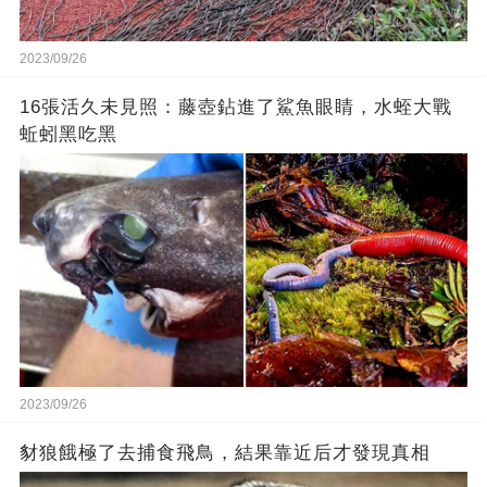
2023/09/26
16張活久未見照：藤壺鉆進了鯊魚眼睛，水蛭大戰
蚯蚓黑吃黑
2023/09/26
豺狼餓極了去捕食飛鳥，結果靠近后才發現真相