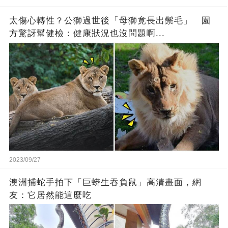
太傷心轉性？公獅過世後「母獅竟長出鬃毛」 園
方驚訝幫健檢：健康狀況也沒問題啊...
2023/09/27
澳洲捕蛇手拍下「巨蟒生吞負鼠」高清畫面，網
友：它居然能這麼吃