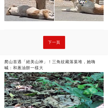
下一頁
爬山首遇「絕美山神」！三角紋藏落葉堆，她嗨
喊：和蔥油餅一樣大