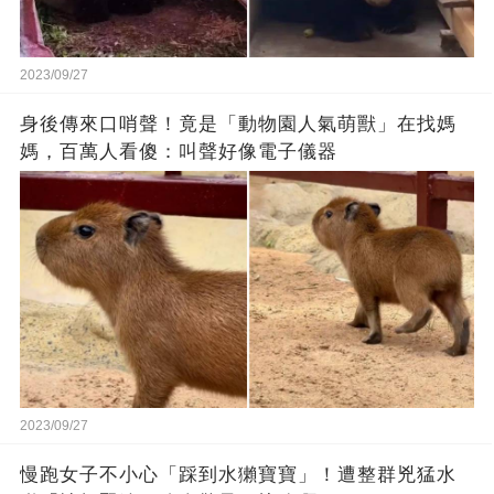
2023/09/27
身後傳來口哨聲！竟是「動物園人氣萌獸」在找媽
媽，百萬人看傻：叫聲好像電子儀器
2023/09/27
慢跑女子不小心「踩到水獺寶寶」！遭整群兇猛水