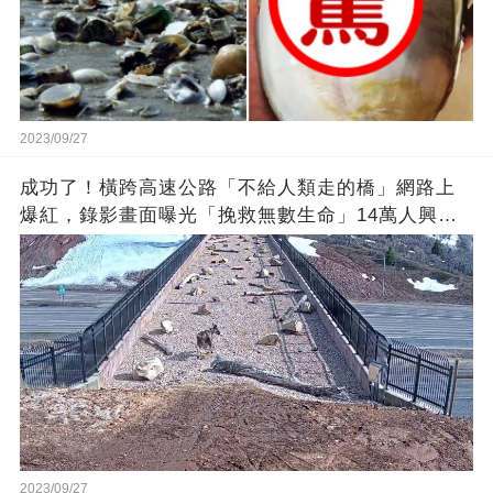
2023/09/27
成功了！橫跨高速公路「不給人類走的橋」網路上
爆紅，錄影畫面曝光「挽救無數生命」14萬人興奮
歡呼
2023/09/27