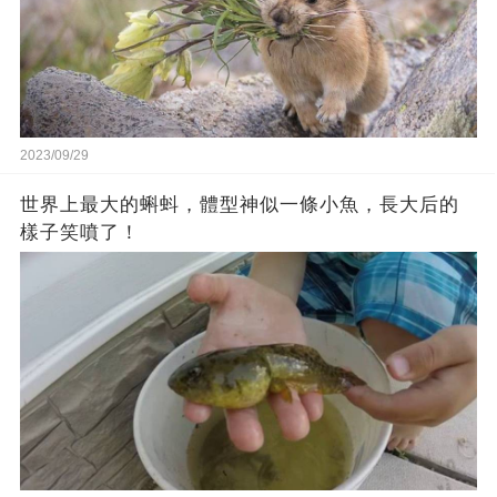
2023/09/29
世界上最大的蝌蚪，體型神似一條小魚，長大后的
樣子笑噴了！