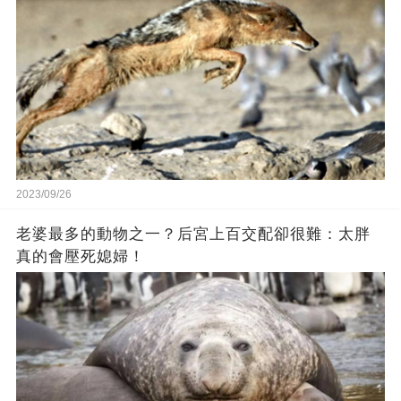
2023/09/26
老婆最多的動物之一？后宮上百交配卻很難：太胖
真的會壓死媳婦！