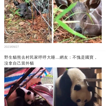
2023/09/27
野生貓熊去村民家呼呼大睡…網友：不愧是國寶，
沒拿自己當外貓