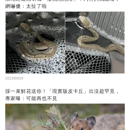
網嚇傻：太扯了啦
2023/09/29
採一束鮮花送你！「現實版皮卡丘」出沒超罕見，
專家曝：可能再也不見