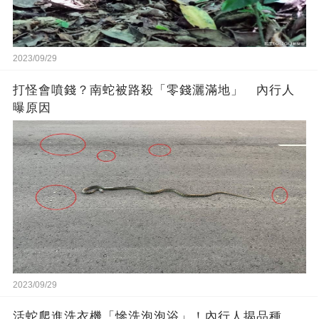
2023/09/29
打怪會噴錢？南蛇被路殺「零錢灑滿地」 內行人
曝原因
2023/09/29
活蛇爬進洗衣機「慘洗泡泡浴」！內行人揭品種，