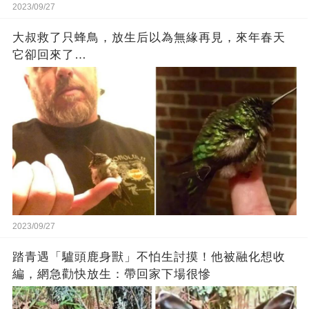
2023/09/27
大叔救了只蜂鳥，放生后以為無緣再見，來年春天
它卻回來了…
2023/09/27
踏青遇「驢頭鹿身獸」不怕生討摸！他被融化想收
編，網急勸快放生：帶回家下場很慘