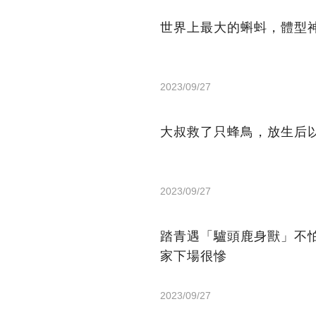
世界上最大的蝌蚪，體型
2023/09/27
大叔救了只蜂鳥，放生后
2023/09/27
踏青遇「驢頭鹿身獸」不
家下場很慘
2023/09/27