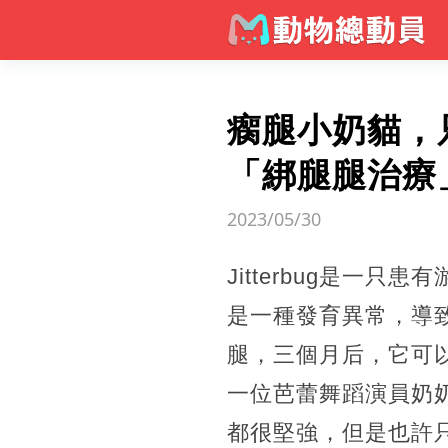
瘸腿小奶貓，
「綁腿腿治療
2023/05/30
Jitterbug是
是一種發育異常，導
腿，三個月后，它可以
一位芭蕾舞蹈演員奶
都很堅強，但是也許