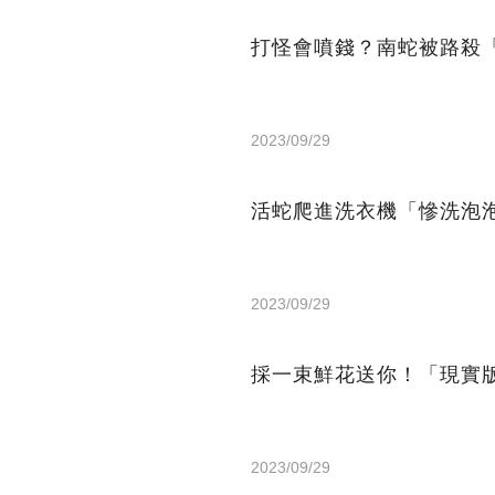
打怪會噴錢？南蛇被路殺
2023/09/29
活蛇爬進洗衣機「慘洗泡
2023/09/29
採一束鮮花送你！「現實
2023/09/29