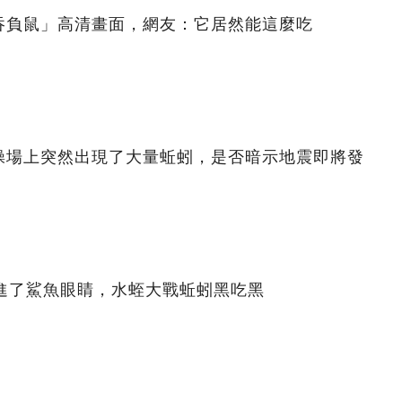
吞負鼠」高清畫面，網友：它居然能這麼吃
操場上突然出現了大量蚯蚓，是否暗示地震即將發
鉆進了鯊魚眼睛，水蛭大戰蚯蚓黑吃黑