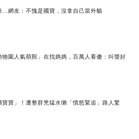
睡…網友：不愧是國寶，沒拿自己當外貓
動物園人氣萌獸」在找媽媽，百萬人看傻：叫聲好
獺寶寶」！遭整群兇猛水獺「憤怒緊追」路人驚