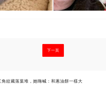
下一頁
三角紋藏落葉堆，她嗨喊：和蔥油餅一樣大