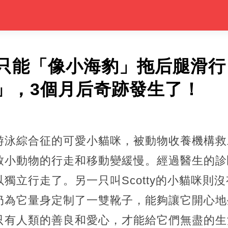
只能「像小海豹」拖后腿滑行
」，3個月后奇跡發生了！
一只患有游泳綜合征的可愛小貓咪，被動物收養機
致小動物的行走和移動變緩慢。經過醫生的診
獨立行走了。另一只叫Scotty的小貓咪則沒
奶為它量身定制了一雙靴子，能夠讓它開心地
只有人類的善良和愛心，才能給它們無盡的生