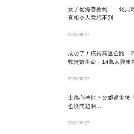
女子從海灘撿到「一袋貝
真相令人意想不到
2023/09/27
成功了！橫跨高速公路「
救無數生命」14萬人興奮
2023/09/27
太傷心轉性？公獅過世後
也沒問題啊...
2023/09/27