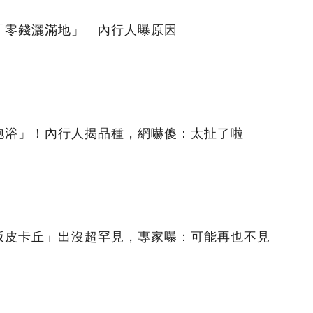
「零錢灑滿地」 內行人曝原因
泡浴」！內行人揭品種，網嚇傻：太扯了啦
版皮卡丘」出沒超罕見，專家曝：可能再也不見