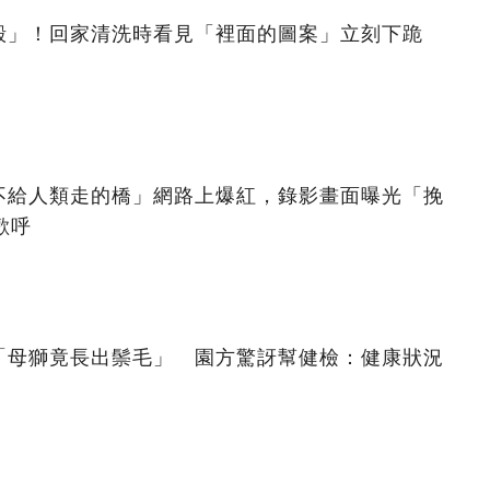
殼」！回家清洗時看見「裡面的圖案」立刻下跪
不給人類走的橋」網路上爆紅，錄影畫面曝光「挽
歡呼
「母獅竟長出鬃毛」 園方驚訝幫健檢：健康狀況