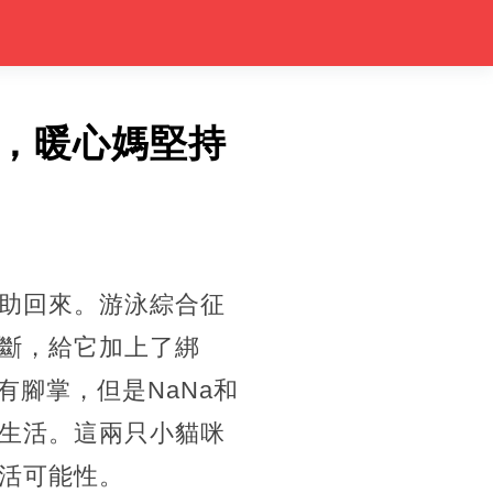
，暖心媽堅持
構救助回來。游泳綜合征
斷，給它加上了綁
有腳掌，但是NaNa和
生活。這兩只小貓咪
活可能性。