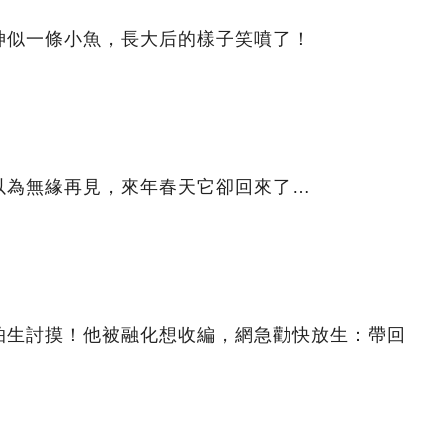
神似一條小魚，長大后的樣子笑噴了！
以為無緣再見，來年春天它卻回來了…
怕生討摸！他被融化想收編，網急勸快放生：帶回