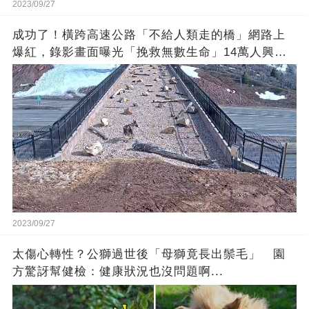
2023/09/27
成功了！橫跨高速公路「不給人類走的橋」網路上
爆紅，錄影畫面曝光「挽救無數生命」14萬人興奮
歡呼
2023/09/27
太傷心轉性？公獅過世後「母獅竟長出鬃毛」 園
方驚訝幫健檢：健康狀況也沒問題啊...