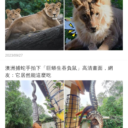
2023/09/27
澳洲捕蛇手拍下「巨蟒生吞負鼠」高清畫面，網
友：它居然能這麼吃