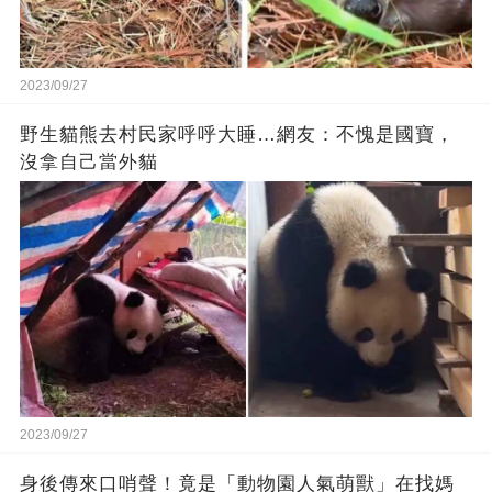
2023/09/27
野生貓熊去村民家呼呼大睡…網友：不愧是國寶，
沒拿自己當外貓
2023/09/27
身後傳來口哨聲！竟是「動物園人氣萌獸」在找媽