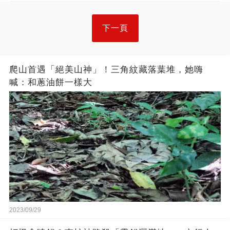
下一頁
爬山首遇「絕美山神」！三角紋藏落葉堆，她嗨
喊：和蔥油餅一樣大
2023/09/29