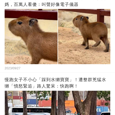
媽，百萬人看傻：叫聲好像電子儀器
2023/09/27
慢跑女子不小心「踩到水獺寶寶」！遭整群兇猛水
獺「憤怒緊追」路人驚呆：快跑啊！