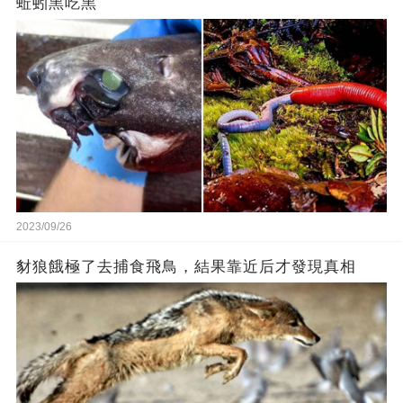
蚯蚓黑吃黑
2023/09/26
豺狼餓極了去捕食飛鳥，結果靠近后才發現真相