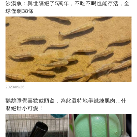
沙漠魚：與世隔絕了5萬年，不吃不喝也能存活，全
球僅剩38條
2023/09/26
鸚鵡睡覺喜歡戴頭盔，為此還特地舉鐵練肌肉…什
麼絕世小可愛！