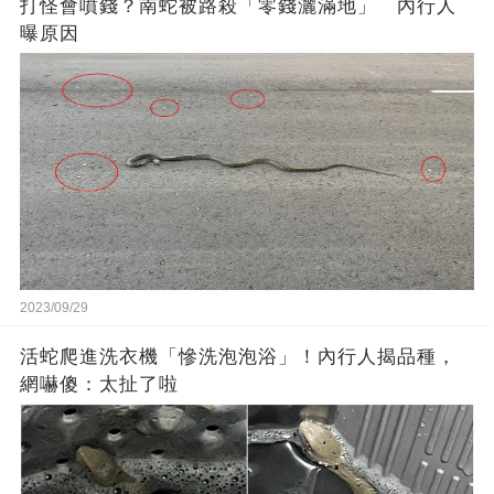
打怪會噴錢？南蛇被路殺「零錢灑滿地」 內行人
曝原因
2023/09/29
活蛇爬進洗衣機「慘洗泡泡浴」！內行人揭品種，
網嚇傻：太扯了啦