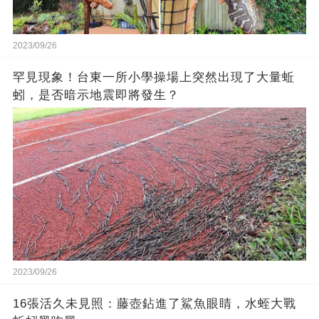
2023/09/26
罕見現象！台東一所小學操場上突然出現了大量蚯
蚓，是否暗示地震即將發生？
2023/09/26
16張活久未見照：藤壺鉆進了鯊魚眼睛，水蛭大戰