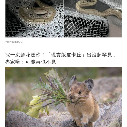
2023/09/29
採一束鮮花送你！「現實版皮卡丘」出沒超罕見，
專家曝：可能再也不見