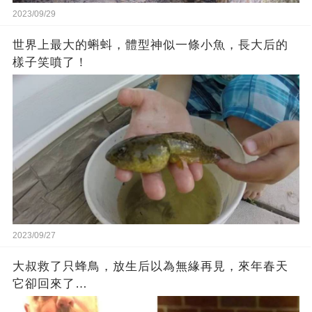
2023/09/29
世界上最大的蝌蚪，體型神似一條小魚，長大后的
樣子笑噴了！
2023/09/27
大叔救了只蜂鳥，放生后以為無緣再見，來年春天
它卻回來了…