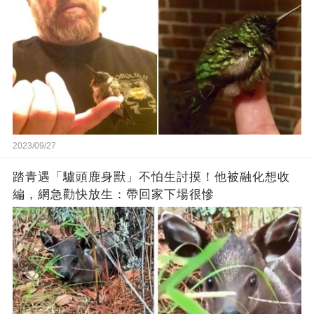
2023/09/27
踏青遇「驢頭鹿身獸」不怕生討摸！他被融化想收
編，網急勸快放生：帶回家下場很慘