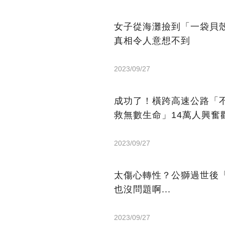
女子從海灘撿到「一袋貝
真相令人意想不到
2023/09/27
成功了！橫跨高速公路「
救無數生命」14萬人興奮
2023/09/27
太傷心轉性？公獅過世後
也沒問題啊...
2023/09/27