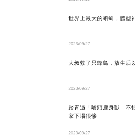
世界上最大的蝌蚪，體型
2023/09/27
大叔救了只蜂鳥，放生后
2023/09/27
踏青遇「驢頭鹿身獸」不
家下場很慘
2023/09/27