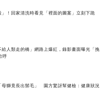
殼」！回家清洗時看見「裡面的圖案」立刻下跪
不給人類走的橋」網路上爆紅，錄影畫面曝光「挽
歡呼
「母獅竟長出鬃毛」 園方驚訝幫健檢：健康狀況