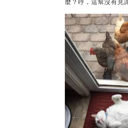
麼？哼，這幫沒有見