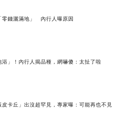
「零錢灑滿地」 內行人曝原因
泡浴」！內行人揭品種，網嚇傻：太扯了啦
版皮卡丘」出沒超罕見，專家曝：可能再也不見