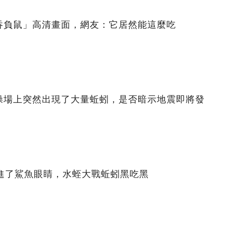
吞負鼠」高清畫面，網友：它居然能這麼吃
操場上突然出現了大量蚯蚓，是否暗示地震即將發
鉆進了鯊魚眼睛，水蛭大戰蚯蚓黑吃黑