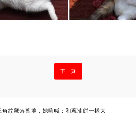
下一頁
三角紋藏落葉堆，她嗨喊：和蔥油餅一樣大