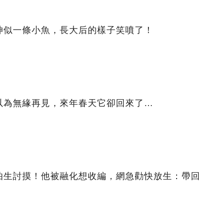
神似一條小魚，長大后的樣子笑噴了！
以為無緣再見，來年春天它卻回來了…
怕生討摸！他被融化想收編，網急勸快放生：帶回