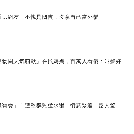
睡…網友：不愧是國寶，沒拿自己當外貓
動物園人氣萌獸」在找媽媽，百萬人看傻：叫聲好
獺寶寶」！遭整群兇猛水獺「憤怒緊追」路人驚