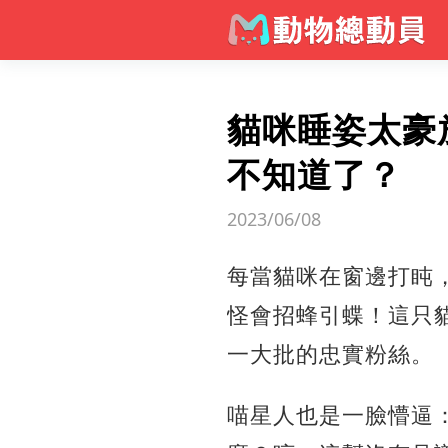
貓咪睡姿太豪
不知道了？
2023/06/08
每當貓咪在窗邊打盹
怪會招蜂引蝶！
這只
一大批的忠實粉絲。
喵星人也是一臉懵逼