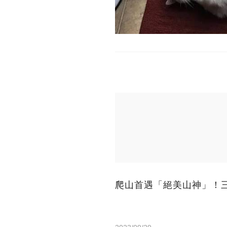
爬山首遇「絕美山神」！