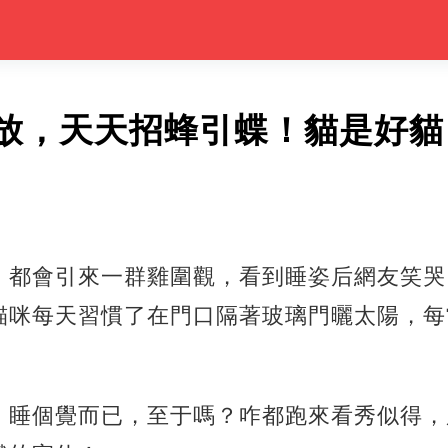
放，天天招蜂引蝶！貓是好貓
，都會引來一群雞圍觀，看到睡姿后網友笑哭
貓咪每天習慣了在門口隔著玻璃門曬太陽，每
：睡個覺而已，至于嗎？咋都跑來看秀似得，