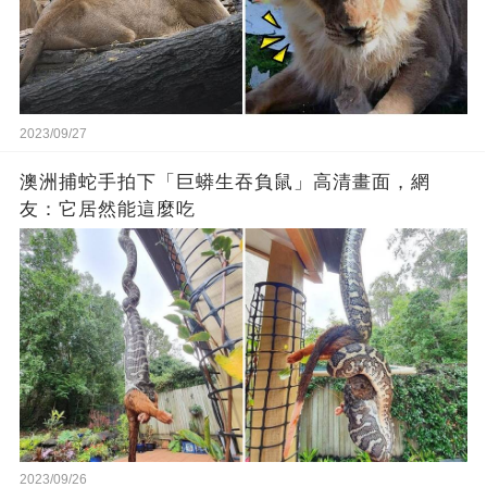
2023/09/27
澳洲捕蛇手拍下「巨蟒生吞負鼠」高清畫面，網
友：它居然能這麼吃
2023/09/26