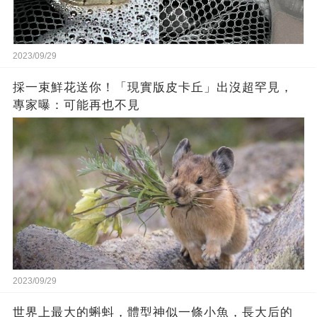
2023/09/29
採一束鮮花送你！「現實版皮卡丘」出沒超罕見，
專家曝：可能再也不見
2023/09/29
世界上最大的蝌蚪，體型神似一條小魚，長大后的