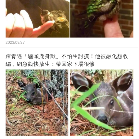
2023/09/27
踏青遇「驢頭鹿身獸」不怕生討摸！他被融化想收
編，網急勸快放生：帶回家下場很慘