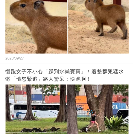
2023/09/27
慢跑女子不小心「踩到水獺寶寶」！遭整群兇猛水
獺「憤怒緊追」路人驚呆：快跑啊！