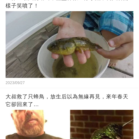
樣子笑噴了！
2023/09/27
大叔救了只蜂鳥，放生后以為無緣再見，來年春天
它卻回來了…