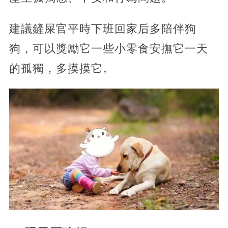
建議鏟屎官平時下班回家后多陪伴狗
狗，可以獎勵它一些小零食安撫它一天
的孤獨，多摸摸它。