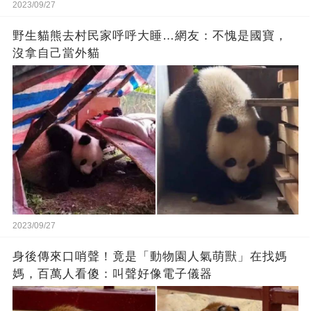
2023/09/27
野生貓熊去村民家呼呼大睡…網友：不愧是國寶，
沒拿自己當外貓
2023/09/27
身後傳來口哨聲！竟是「動物園人氣萌獸」在找媽
媽，百萬人看傻：叫聲好像電子儀器