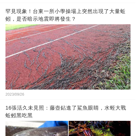
罕見現象！台東一所小學操場上突然出現了大量蚯
蚓，是否暗示地震即將發生？
2023/09/26
16張活久未見照：藤壺鉆進了鯊魚眼睛，水蛭大戰
蚯蚓黑吃黑