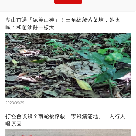
爬山首遇「絕美山神」！三角紋藏落葉堆，她嗨
喊：和蔥油餅一樣大
2023/09/29
打怪會噴錢？南蛇被路殺「零錢灑滿地」 內行人
曝原因