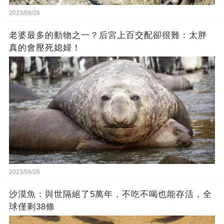
2023/09/26
老婆最多的動物之一？后宮上百交配卻很難：太胖
真的會壓死媳婦！
2023/09/26
沙漠魚：與世隔絕了5萬年，不吃不喝也能存活，全
球僅剩38條