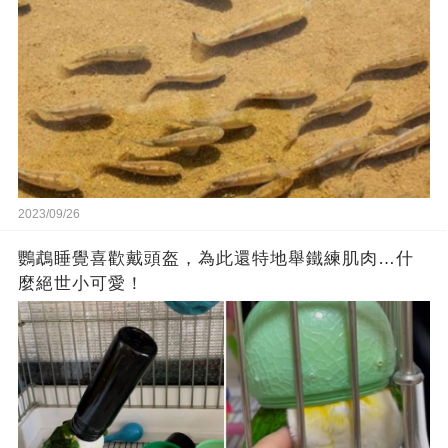
2023/09/26
鸚鵡睡覺喜歡戴頭盔，為此還特地舉鐵練肌肉…什
麼絕世小可愛！