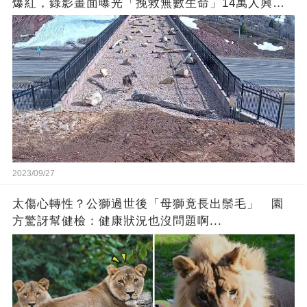
爆紅，錄影畫面曝光「挽救無數生命」14萬人興奮
歡呼
2023/09/27
太傷心轉性？公獅過世後「母獅竟長出鬃毛」 園
方驚訝幫健檢：健康狀況也沒問題啊...