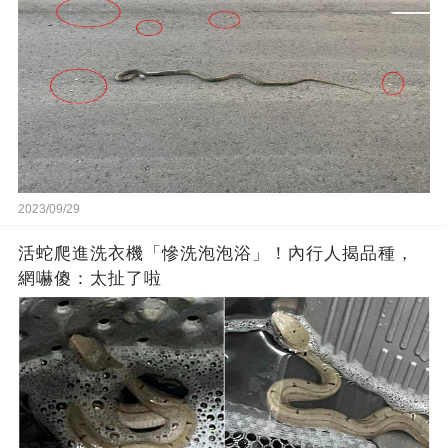
2023/09/29
活蛇爬進洗衣機「慘洗泡泡浴」！內行人揭品種，
網嚇傻：太扯了啦