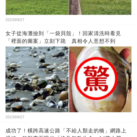
2023/09/27
女子從海灘撿到「一袋貝殼」！回家清洗時看見
「裡面的圖案」立刻下跪 真相令人意想不到
2023/09/27
成功了！橫跨高速公路「不給人類走的橋」網路上