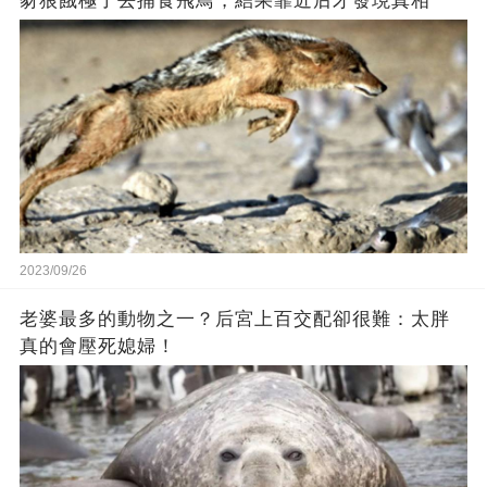
豺狼餓極了去捕食飛鳥，結果靠近后才發現真相
2023/09/26
老婆最多的動物之一？后宮上百交配卻很難：太胖
真的會壓死媳婦！