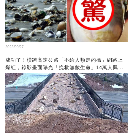
2023/09/27
成功了！橫跨高速公路「不給人類走的橋」網路上
爆紅，錄影畫面曝光「挽救無數生命」14萬人興奮
歡呼