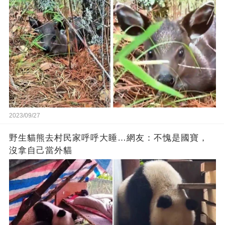
2023/09/27
野生貓熊去村民家呼呼大睡…網友：不愧是國寶，
沒拿自己當外貓