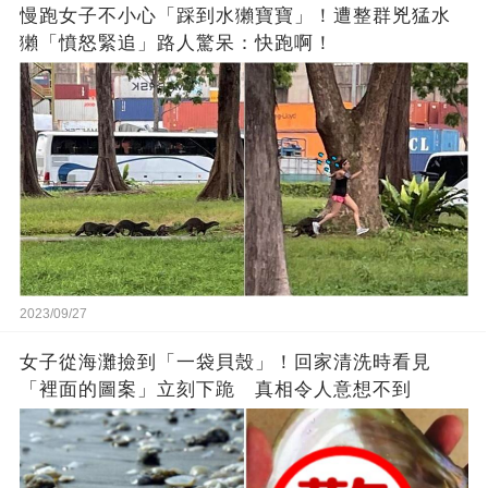
慢跑女子不小心「踩到水獺寶寶」！遭整群兇猛水
獺「憤怒緊追」路人驚呆：快跑啊！
2023/09/27
女子從海灘撿到「一袋貝殼」！回家清洗時看見
「裡面的圖案」立刻下跪 真相令人意想不到