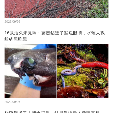
2023/09/26
16張活久未見照：藤壺鉆進了鯊魚眼睛，水蛭大戰
蚯蚓黑吃黑
2023/09/26