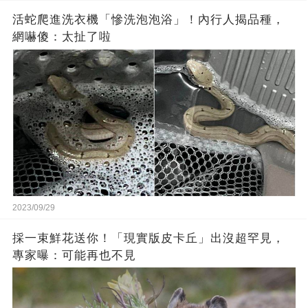
活蛇爬進洗衣機「慘洗泡泡浴」！內行人揭品種，
網嚇傻：太扯了啦
2023/09/29
採一束鮮花送你！「現實版皮卡丘」出沒超罕見，
專家曝：可能再也不見