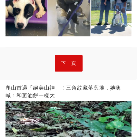
下一頁
爬山首遇「絕美山神」！三角紋藏落葉堆，她嗨
喊：和蔥油餅一樣大