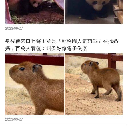
2023/09/27
身後傳來口哨聲！竟是「動物園人氣萌獸」在找媽
媽，百萬人看傻：叫聲好像電子儀器
2023/09/27