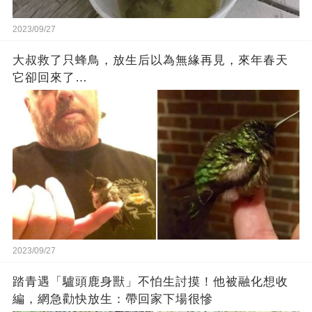
2023/09/27
大叔救了只蜂鳥，放生后以為無緣再見，來年春天
它卻回來了…
2023/09/27
踏青遇「驢頭鹿身獸」不怕生討摸！他被融化想收
編，網急勸快放生：帶回家下場很慘