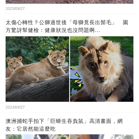
2023/09/27
太傷心轉性？公獅過世後「母獅竟長出鬃毛」 園
方驚訝幫健檢：健康狀況也沒問題啊...
2023/09/27
澳洲捕蛇手拍下「巨蟒生吞負鼠」高清畫面，網
友：它居然能這麼吃