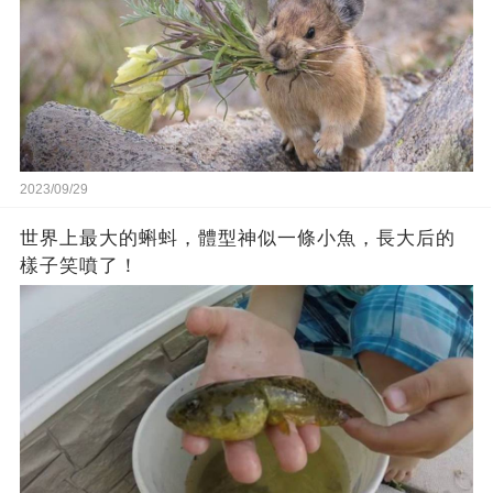
2023/09/29
世界上最大的蝌蚪，體型神似一條小魚，長大后的
樣子笑噴了！