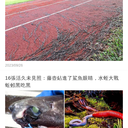
2023/09/26
16張活久未見照：藤壺鉆進了鯊魚眼睛，水蛭大戰
蚯蚓黑吃黑