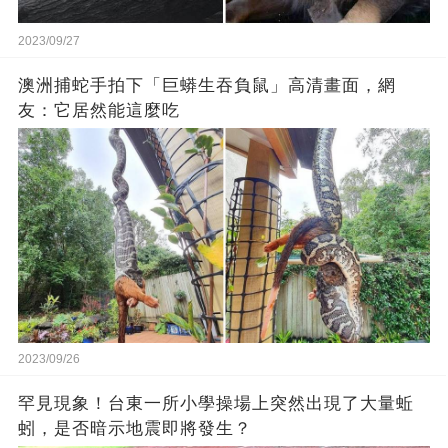
2023/09/27
澳洲捕蛇手拍下「巨蟒生吞負鼠」高清畫面，網
友：它居然能這麼吃
2023/09/26
罕見現象！台東一所小學操場上突然出現了大量蚯
蚓，是否暗示地震即將發生？