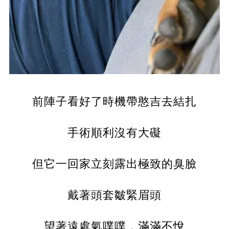
前陣子看好了時機帶憨吉去結扎
手術順利沒有大礙
但它一回家立刻露出極致的臭臉
戴著頭套皺緊眉頭
望著遠處氣噗噗，滿滿不悅