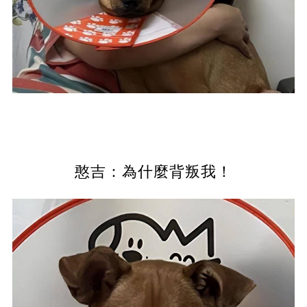
憨吉：為什麼背叛我！