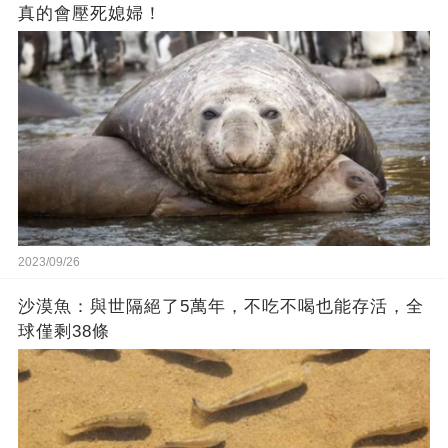
真的會壓死媳婦！
2023/09/26
沙漠魚：與世隔絕了5萬年，不吃不喝也能存活，全
球僅剩38條