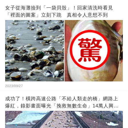
女子從海灘撿到「一袋貝殼」！回家清洗時看見
「裡面的圖案」立刻下跪 真相令人意想不到
2023/09/27
成功了！橫跨高速公路「不給人類走的橋」網路上
爆紅，錄影畫面曝光「挽救無數生命」14萬人興奮
歡呼