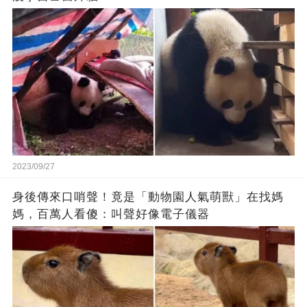
2023/09/27
身後傳來口哨聲！竟是「動物園人氣萌獸」在找媽
媽，百萬人看傻：叫聲好像電子儀器