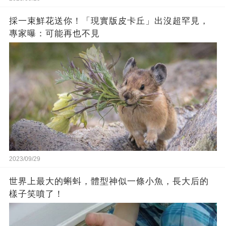
採一束鮮花送你！「現實版皮卡丘」出沒超罕見，
專家曝：可能再也不見
2023/09/29
世界上最大的蝌蚪，體型神似一條小魚，長大后的
樣子笑噴了！