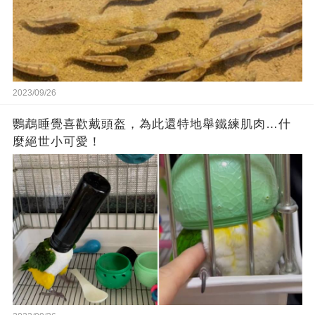
2023/09/26
鸚鵡睡覺喜歡戴頭盔，為此還特地舉鐵練肌肉…什
麼絕世小可愛！