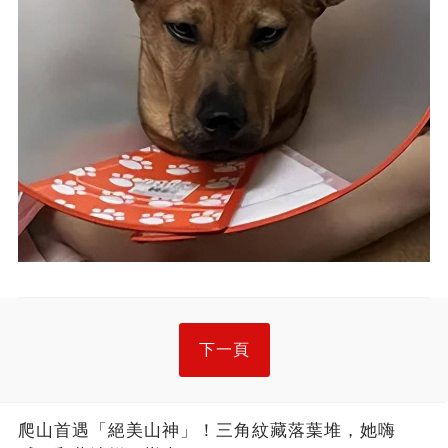
下一頁
爬山首遇「絕美山神」！三角紋藏落葉堆，她嗨