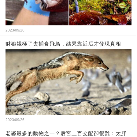
2023/09/26
豺狼餓極了去捕食飛鳥，結果靠近后才發現真相
2023/09/26
老婆最多的動物之一？后宮上百交配卻很難：太胖