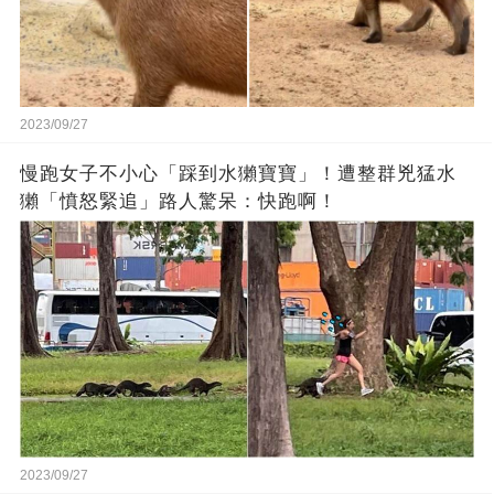
2023/09/27
慢跑女子不小心「踩到水獺寶寶」！遭整群兇猛水
獺「憤怒緊追」路人驚呆：快跑啊！
2023/09/27