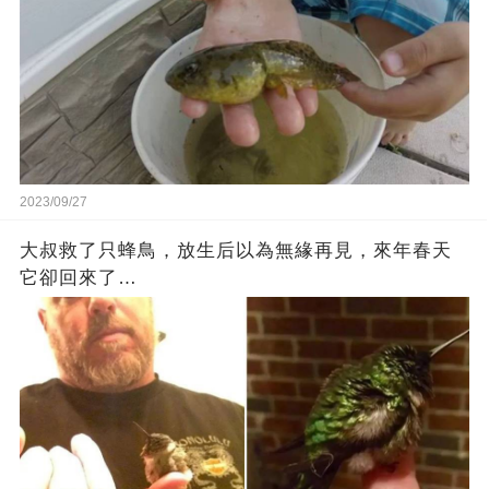
2023/09/27
大叔救了只蜂鳥，放生后以為無緣再見，來年春天
它卻回來了…