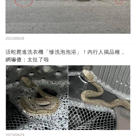
2023/09/29
活蛇爬進洗衣機「慘洗泡泡浴」！內行人揭品種，
網嚇傻：太扯了啦
2023/09/29