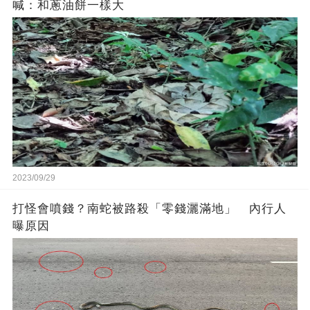
喊：和蔥油餅一樣大
2023/09/29
打怪會噴錢？南蛇被路殺「零錢灑滿地」 內行人
曝原因