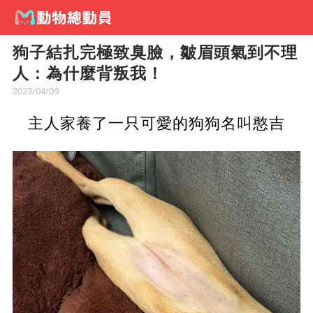
狗子結扎完極致臭臉，皺眉頭氣到不理
人：為什麼背叛我！
2023/04/09
主人家養了一只可愛的狗狗名叫憨吉