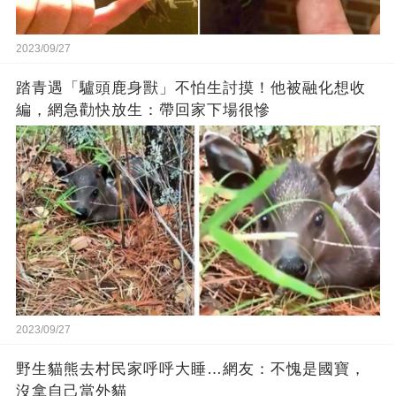
2023/09/27
踏青遇「驢頭鹿身獸」不怕生討摸！他被融化想收
編，網急勸快放生：帶回家下場很慘
2023/09/27
野生貓熊去村民家呼呼大睡…網友：不愧是國寶，
沒拿自己當外貓