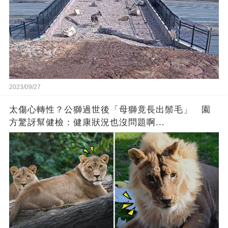
2023/09/27
太傷心轉性？公獅過世後「母獅竟長出鬃毛」 園
方驚訝幫健檢：健康狀況也沒問題啊...