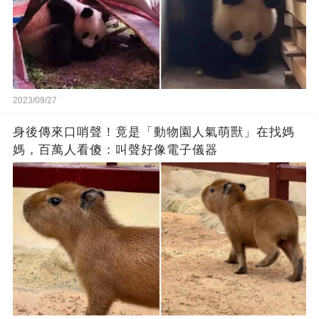
2023/09/27
身後傳來口哨聲！竟是「動物園人氣萌獸」在找媽
媽，百萬人看傻：叫聲好像電子儀器