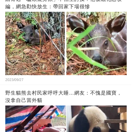
編，網急勸快放生：帶回家下場很慘
2023/09/27
野生貓熊去村民家呼呼大睡…網友：不愧是國寶，
沒拿自己當外貓