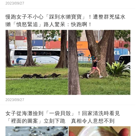
2023/09/27
慢跑女子不小心「踩到水獺寶寶」！遭整群兇猛水
獺「憤怒緊追」路人驚呆：快跑啊！
2023/09/27
女子從海灘撿到「一袋貝殼」！回家清洗時看見
「裡面的圖案」立刻下跪 真相令人意想不到