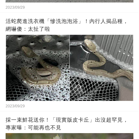
2023/09/29
活蛇爬進洗衣機「慘洗泡泡浴」！內行人揭品種，
網嚇傻：太扯了啦
2023/09/29
採一束鮮花送你！「現實版皮卡丘」出沒超罕見，
專家曝：可能再也不見