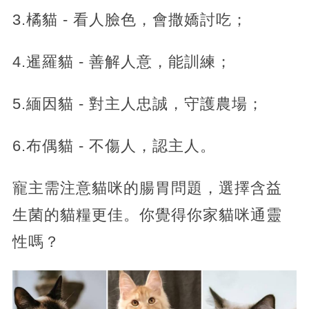
3.橘貓 - 看人臉色，會撒嬌討吃；
4.暹羅貓 - 善解人意，能訓練；
5.緬因貓 - 對主人忠誠，守護農場；
6.布偶貓 - 不傷人，認主人。
寵主需注意貓咪的腸胃問題，選擇含益
生菌的貓糧更佳。你覺得你家貓咪通靈
性嗎？