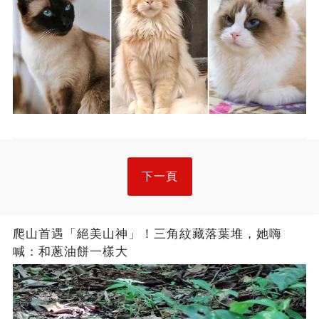
下一頁
爬山首遇「絕美山神」！三角紋藏落葉堆，她嗨
喊：和蔥油餅一樣大