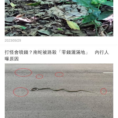
2023/09/29
打怪會噴錢？南蛇被路殺「零錢灑滿地」 內行人
曝原因