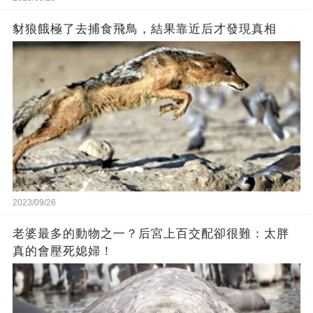
豺狼餓極了去捕食飛鳥，結果靠近后才發現真相
2023/09/26
老婆最多的動物之一？后宮上百交配卻很難：太胖
真的會壓死媳婦！