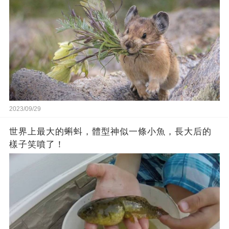
2023/09/29
世界上最大的蝌蚪，體型神似一條小魚，長大后的
樣子笑噴了！