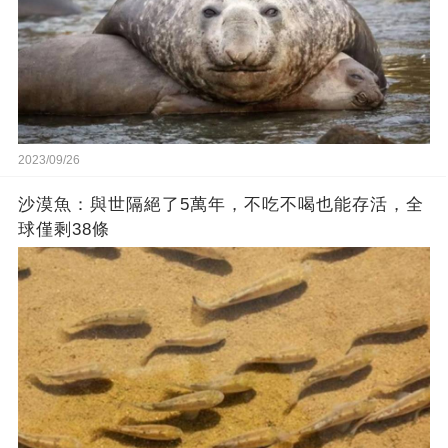
2023/09/26
沙漠魚：與世隔絕了5萬年，不吃不喝也能存活，全
球僅剩38條