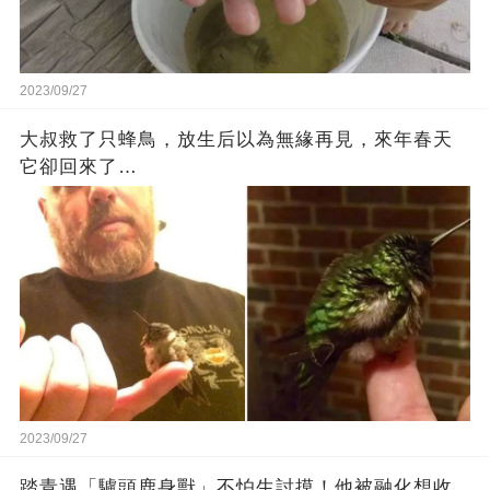
2023/09/27
大叔救了只蜂鳥，放生后以為無緣再見，來年春天
它卻回來了…
2023/09/27
踏青遇「驢頭鹿身獸」不怕生討摸！他被融化想收