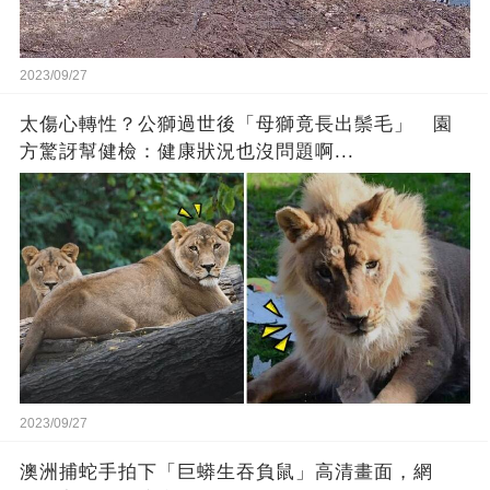
2023/09/27
太傷心轉性？公獅過世後「母獅竟長出鬃毛」 園
方驚訝幫健檢：健康狀況也沒問題啊...
2023/09/27
澳洲捕蛇手拍下「巨蟒生吞負鼠」高清畫面，網