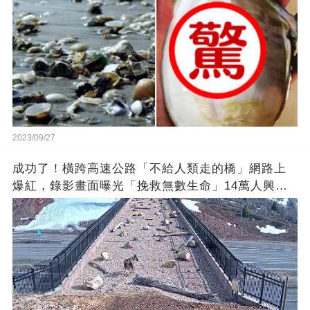
2023/09/27
成功了！橫跨高速公路「不給人類走的橋」網路上
爆紅，錄影畫面曝光「挽救無數生命」14萬人興奮
歡呼