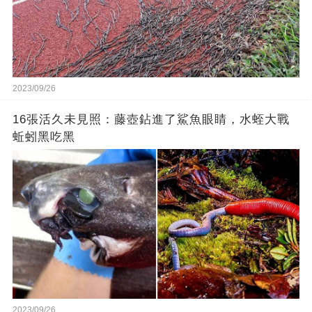
2023/09/26
16張活久未見照：藤壺鉆進了鯊魚眼睛，水蛭大戰
蚯蚓黑吃黑
2023/09/26