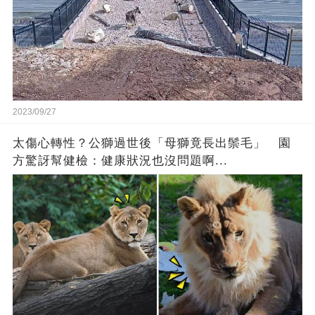
2023/09/27
太傷心轉性？公獅過世後「母獅竟長出鬃毛」 園
方驚訝幫健檢：健康狀況也沒問題啊...