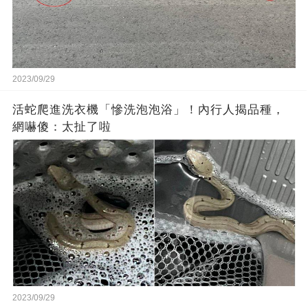
2023/09/29
活蛇爬進洗衣機「慘洗泡泡浴」！內行人揭品種，
網嚇傻：太扯了啦
2023/09/29