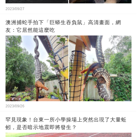
2023/09/27
澳洲捕蛇手拍下「巨蟒生吞負鼠」高清畫面，網
友：它居然能這麼吃
2023/09/26
罕見現象！台東一所小學操場上突然出現了大量蚯
蚓，是否暗示地震即將發生？