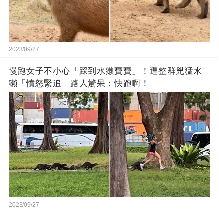
2023/09/27
慢跑女子不小心「踩到水獺寶寶」！遭整群兇猛水
獺「憤怒緊追」路人驚呆：快跑啊！
2023/09/27