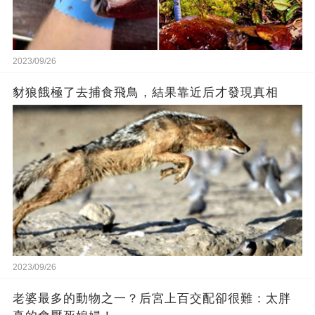
2023/09/26
豺狼餓極了去捕食飛鳥，結果靠近后才發現真相
2023/09/26
老婆最多的動物之一？后宮上百交配卻很難：太胖