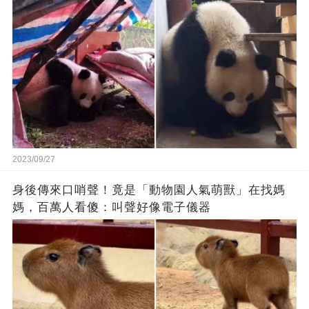
2023/09/27
身後傳來口哨聲！竟是「動物園人氣萌獸」在找媽
媽，百萬人看傻：叫聲好像電子儀器