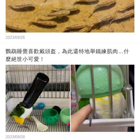
2023/09/26
鸚鵡睡覺喜歡戴頭盔，為此還特地舉鐵練肌肉…什
麼絕世小可愛！
2023/09/26