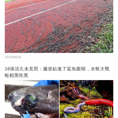
2023/09/26
16張活久未見照：藤壺鉆進了鯊魚眼睛，水蛭大戰
蚯蚓黑吃黑