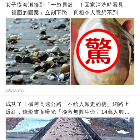
女子從海灘撿到「一袋貝殼」！回家清洗時看見
「裡面的圖案」立刻下跪 真相令人意想不到
2023/09/27
成功了！橫跨高速公路「不給人類走的橋」網路上
爆紅，錄影畫面曝光「挽救無數生命」14萬人興奮
歡呼