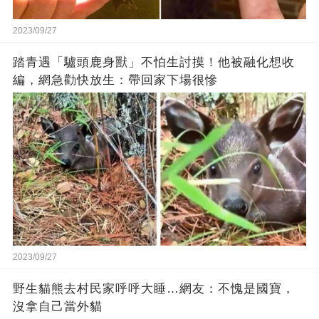
2023/09/27
踏青遇「驢頭鹿身獸」不怕生討摸！他被融化想收
編，網急勸快放生：帶回家下場很慘
2023/09/27
野生貓熊去村民家呼呼大睡…網友：不愧是國寶，
沒拿自己當外貓