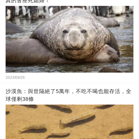
真的會壓死媳婦！
2023/09/26
沙漠魚：與世隔絕了5萬年，不吃不喝也能存活，全
球僅剩38條