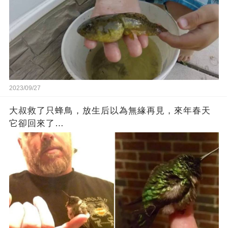
2023/09/27
大叔救了只蜂鳥，放生后以為無緣再見，來年春天
它卻回來了…