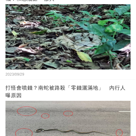
2023/09/29
打怪會噴錢？南蛇被路殺「零錢灑滿地」 內行人
曝原因