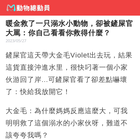
暖金救了一只溺水小動物，卻被鏟屎官
大罵：你自己看看你救得什麼？
2023/05/27
鏟屎官這天帶大金毛Violet出去玩，結果
這貨直接沖進水里，很快叼著一個小家
伙游回了岸...可鏟屎官看了卻差點嚇壞
了：快給我放開它！
大金毛：為什麼媽媽反應這麼大，可我
明明救了這個溺水的小家伙呀，難道不
該夸夸我嗎？