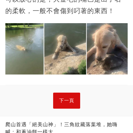
的柔軟，一般不會傷到叼著的東西！
下一頁
爬山首遇「絕美山神」！三角紋藏落葉堆，她嗨
喊：和蔥油餅一樣大