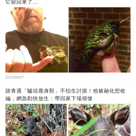
它卻回來了…
2023/09/27
踏青遇「驢頭鹿身獸」不怕生討摸！他被融化想收
編，網急勸快放生：帶回家下場很慘