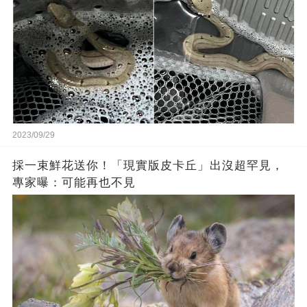
2023/09/29
採一束鮮花送你！「現實版皮卡丘」出沒超罕見，
專家曝：可能再也不見