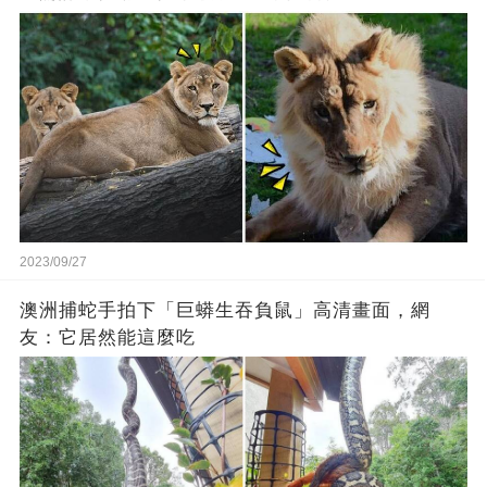
2023/09/27
澳洲捕蛇手拍下「巨蟒生吞負鼠」高清畫面，網
友：它居然能這麼吃