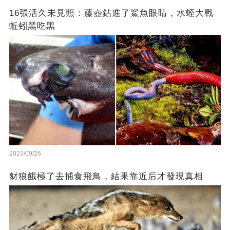
16張活久未見照：藤壺鉆進了鯊魚眼睛，水蛭大戰
蚯蚓黑吃黑
2023/09/26
豺狼餓極了去捕食飛鳥，結果靠近后才發現真相