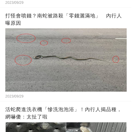
2023/09/29
打怪會噴錢？南蛇被路殺「零錢灑滿地」 內行人
曝原因
2023/09/29
活蛇爬進洗衣機「慘洗泡泡浴」！內行人揭品種，
網嚇傻：太扯了啦