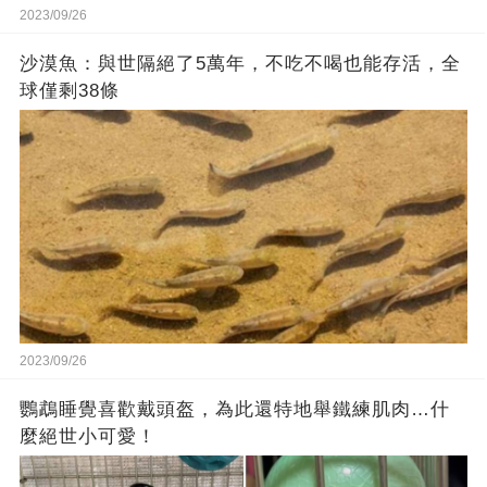
2023/09/26
沙漠魚：與世隔絕了5萬年，不吃不喝也能存活，全
球僅剩38條
2023/09/26
鸚鵡睡覺喜歡戴頭盔，為此還特地舉鐵練肌肉…什
麼絕世小可愛！