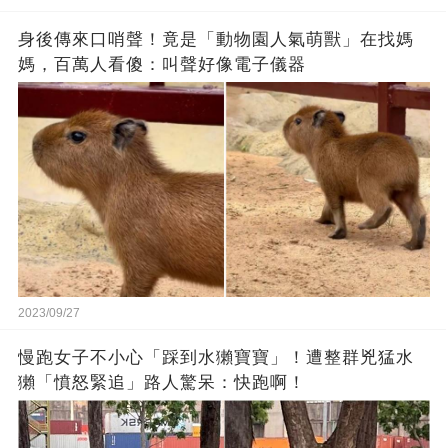
身後傳來口哨聲！竟是「動物園人氣萌獸」在找媽
媽，百萬人看傻：叫聲好像電子儀器
2023/09/27
慢跑女子不小心「踩到水獺寶寶」！遭整群兇猛水
獺「憤怒緊追」路人驚呆：快跑啊！