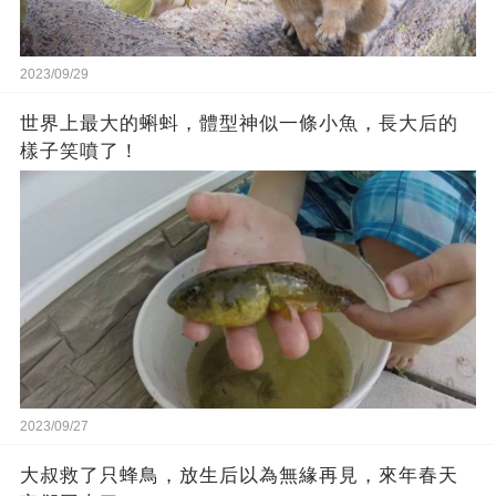
2023/09/29
世界上最大的蝌蚪，體型神似一條小魚，長大后的
樣子笑噴了！
2023/09/27
大叔救了只蜂鳥，放生后以為無緣再見，來年春天