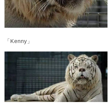
「Kenny」