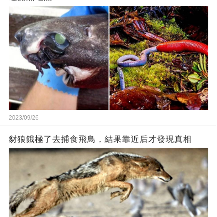
2023/09/26
豺狼餓極了去捕食飛鳥，結果靠近后才發現真相