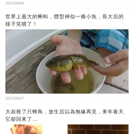
2023/09/29
世界上最大的蝌蚪，體型神似一條小魚，長大后的
樣子笑噴了！
2023/09/27
大叔救了只蜂鳥，放生后以為無緣再見，來年春天
它卻回來了…