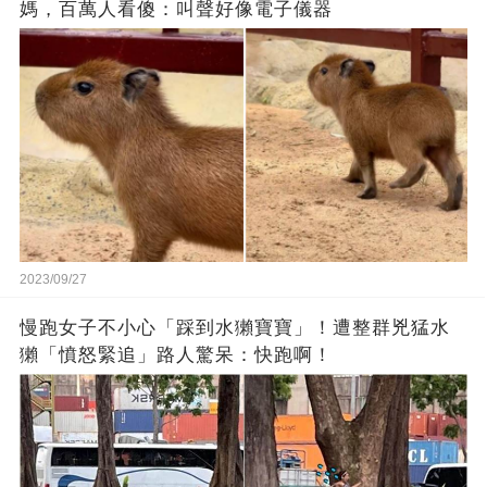
媽，百萬人看傻：叫聲好像電子儀器
2023/09/27
慢跑女子不小心「踩到水獺寶寶」！遭整群兇猛水
獺「憤怒緊追」路人驚呆：快跑啊！