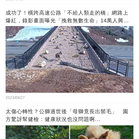
成功了！橫跨高速公路「不給人類走的橋」網路上
爆紅，錄影畫面曝光「挽救無數生命」14萬人興奮
歡呼
2023/09/27
太傷心轉性？公獅過世後「母獅竟長出鬃毛」 園
方驚訝幫健檢：健康狀況也沒問題啊...