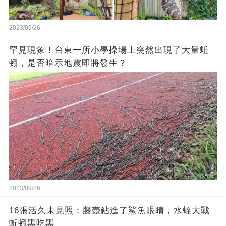
2023/09/26
罕見現象！台東一所小學操場上突然出現了大量蚯
蚓，是否暗示地震即將發生？
2023/09/26
16張活久未見照：藤壺鉆進了鯊魚眼睛，水蛭大戰
蚯蚓黑吃黑