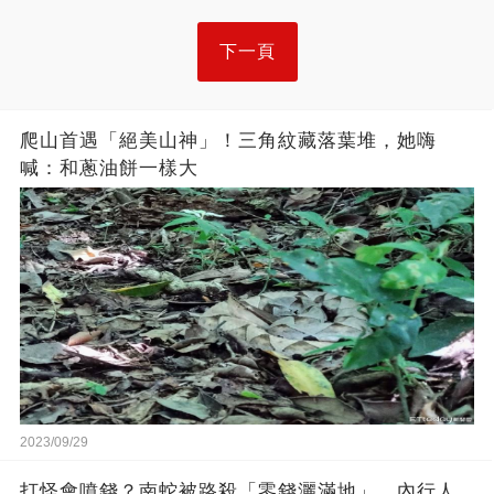
下一頁
爬山首遇「絕美山神」！三角紋藏落葉堆，她嗨
喊：和蔥油餅一樣大
2023/09/29
打怪會噴錢？南蛇被路殺「零錢灑滿地」 內行人