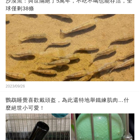
沙漠魚：與世隔絕了5萬年，不吃不喝也能存活，全
球僅剩38條
2023/09/26
鸚鵡睡覺喜歡戴頭盔，為此還特地舉鐵練肌肉…什
麼絕世小可愛！