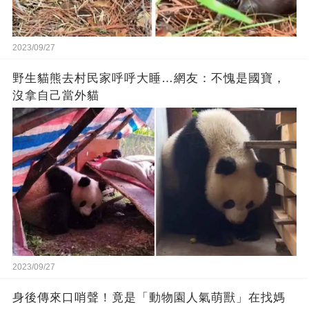
2023/09/27
野生貓熊去村民家呼呼大睡…網友：不愧是國寶，
沒拿自己當外貓
2023/09/27
身後傳來口哨聲！竟是「動物園人氣萌獸」在找媽