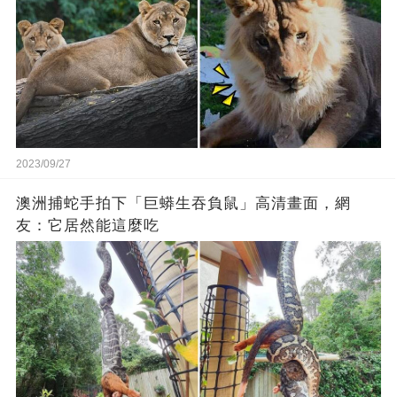
2023/09/27
澳洲捕蛇手拍下「巨蟒生吞負鼠」高清畫面，網
友：它居然能這麼吃