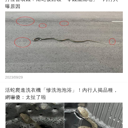
曝原因
2023/09/29
活蛇爬進洗衣機「慘洗泡泡浴」！內行人揭品種，
網嚇傻：太扯了啦