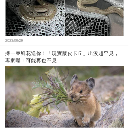
2023/09/29
採一束鮮花送你！「現實版皮卡丘」出沒超罕見，
專家曝：可能再也不見