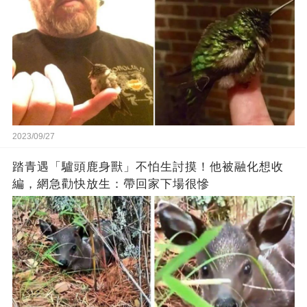
2023/09/27
踏青遇「驢頭鹿身獸」不怕生討摸！他被融化想收
編，網急勸快放生：帶回家下場很慘