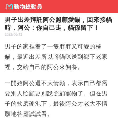
男子出差拜託阿公照顧愛貓，回來接貓
時，阿公：你自己走，貓孫留下！
2023/06/12
男子的家裡養了一隻胖胖又可愛的橘
貓，最近出差所以將貓咪送到鄉下老家
裡，交給自己的阿公來飼養。
一開始阿公還不大情願，表示自己都需
要別人照顧更別說照顧寵物了。但在男
子的軟磨硬泡下，最後阿公才老大不情
願地答應試試看。