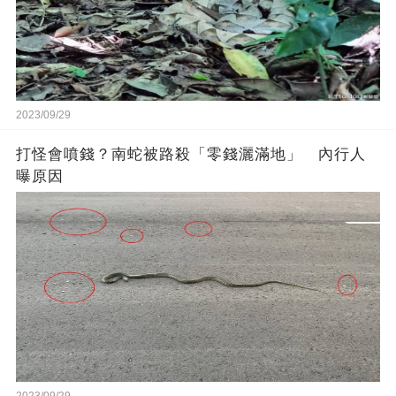
2023/09/29
打怪會噴錢？南蛇被路殺「零錢灑滿地」 內行人
曝原因