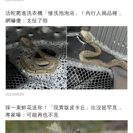
2023/09/29
活蛇爬進洗衣機「慘洗泡泡浴」！內行人揭品種，
網嚇傻：太扯了啦
2023/09/29
採一束鮮花送你！「現實版皮卡丘」出沒超罕見，
專家曝：可能再也不見