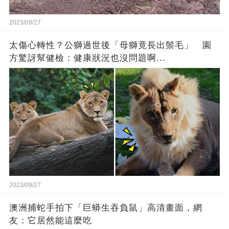
2023/09/27
太傷心轉性？公獅過世後「母獅竟長出鬃毛」 園
方驚訝幫健檢：健康狀況也沒問題啊...
2023/09/27
澳洲捕蛇手拍下「巨蟒生吞負鼠」高清畫面，網
友：它居然能這麼吃