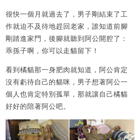
很快一個月就過去了，男子剛結束了工
作就迫不及待地趕回老家，誰知道前腳
剛踏進家門，後腳就聽到阿公開腔了：
乖孫子啊，你可以走貓留下！
看到橘貓那一身肥肉就知道，阿公肯定
沒有虧待自己的貓咪，男子想著阿公一
個人也肯定特別孤單，那就讓自己橘貓
好好的陪著阿公吧。