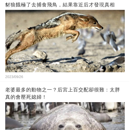
豺狼餓極了去捕食飛鳥，結果靠近后才發現真相
2023/09/26
老婆最多的動物之一？后宮上百交配卻很難：太胖
真的會壓死媳婦！