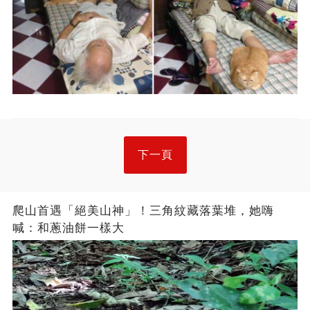
下一頁
爬山首遇「絕美山神」！三角紋藏落葉堆，她嗨
喊：和蔥油餅一樣大