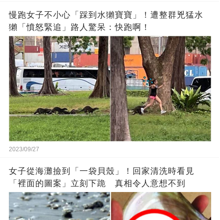
慢跑女子不小心「踩到水獺寶寶」！遭整群兇猛水
獺「憤怒緊追」路人驚呆：快跑啊！
2023/09/27
女子從海灘撿到「一袋貝殼」！回家清洗時看見
「裡面的圖案」立刻下跪 真相令人意想不到