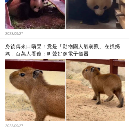
2023/09/27
身後傳來口哨聲！竟是「動物園人氣萌獸」在找媽
媽，百萬人看傻：叫聲好像電子儀器
2023/09/27