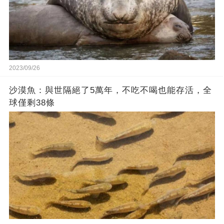
2023/09/26
沙漠魚：與世隔絕了5萬年，不吃不喝也能存活，全
球僅剩38條