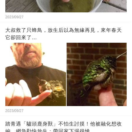
2023/09/27
大叔救了只蜂鳥，放生后以為無緣再見，來年春天
它卻回來了…
2023/09/27
踏青遇「驢頭鹿身獸」不怕生討摸！他被融化想收
編，網急勸快放生：帶回家下場很慘