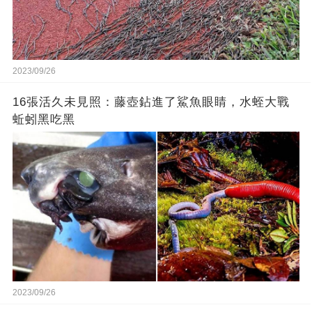
2023/09/26
16張活久未見照：藤壺鉆進了鯊魚眼睛，水蛭大戰
蚯蚓黑吃黑
2023/09/26