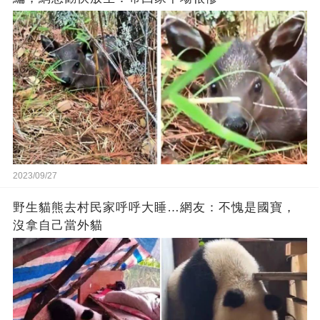
2023/09/27
野生貓熊去村民家呼呼大睡…網友：不愧是國寶，
沒拿自己當外貓