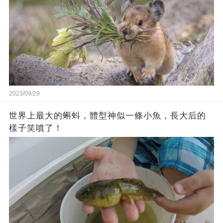
2023/09/29
世界上最大的蝌蚪，體型神似一條小魚，長大后的
樣子笑噴了！