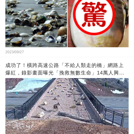
2023/09/27
成功了！橫跨高速公路「不給人類走的橋」網路上
爆紅，錄影畫面曝光「挽救無數生命」14萬人興奮
歡呼