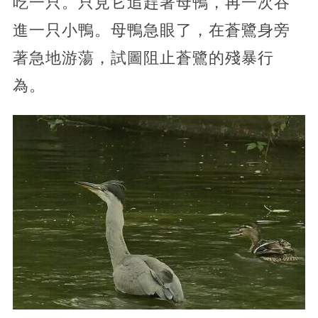
吃一只。只見它追趕著母鴨，再一次吞
進一只小鴨。母鴨急眼了，在蒼鷺身旁
著急地游蕩，試圖阻止蒼鷺的殘暴行
為。