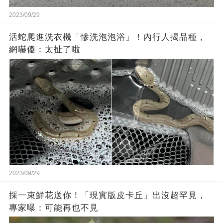
2023/09/29
活蛇爬進洗衣機「慘洗泡泡浴」！內行人揭品種，
網嚇傻：太扯了啦
2023/09/29
採一束鮮花送你！「現實版皮卡丘」出沒超罕見，
專家曝：可能再也不見