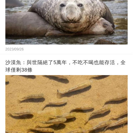
2023/09/26
沙漠魚：與世隔絕了5萬年，不吃不喝也能存活，全
球僅剩38條