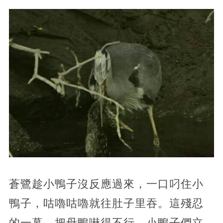
蒼鷺趁小鴨子沒反應過來，一口叼住小
鴨子，咕嚕咕嚕就往肚子里吞。這殘忍
的一幕，把母鴨嚇得不行，小鴨子們立