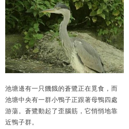
池塘邊有一只饑餓的蒼鷺正在覓食，而
池塘中央有一群小鴨子正跟著母鴨四處
游蕩。蒼鷺動起了歪腦筋，它悄悄地靠
近鴨子群。