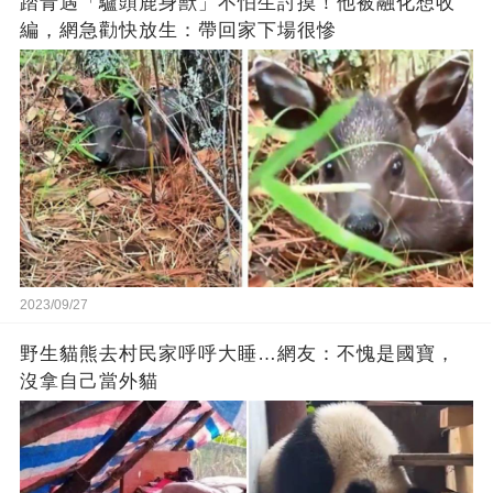
踏青遇「驢頭鹿身獸」不怕生討摸！他被融化想收
編，網急勸快放生：帶回家下場很慘
2023/09/27
野生貓熊去村民家呼呼大睡…網友：不愧是國寶，
沒拿自己當外貓