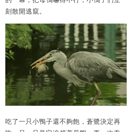
刻散開逃竄。
吃了一只小鴨子還不夠飽，蒼鷺決定再