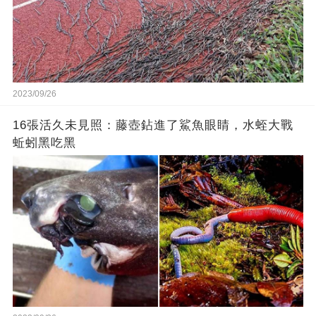
2023/09/26
16張活久未見照：藤壺鉆進了鯊魚眼睛，水蛭大戰
蚯蚓黑吃黑