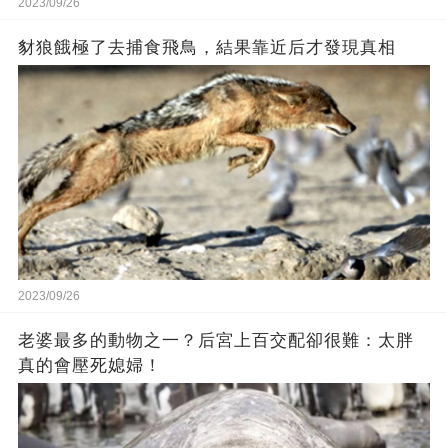
2023/09/26
豺狼餓極了去捕食飛鳥，結果靠近后才發現真相
2023/09/26
老婆最多的動物之一？后宮上百交配卻很難：太胖
真的會壓死媳婦！