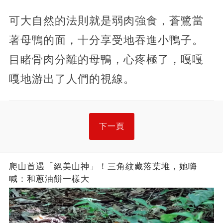
可大自然的法則就是弱肉強食，蒼鷺當
著母鴨的面，十分享受地吞進小鴨子。
目睹骨肉分離的母鴨，心疼極了，嘎嘎
嘎地游出了人們的視線。
下一頁
爬山首遇「絕美山神」！三角紋藏落葉堆，她嗨
喊：和蔥油餅一樣大