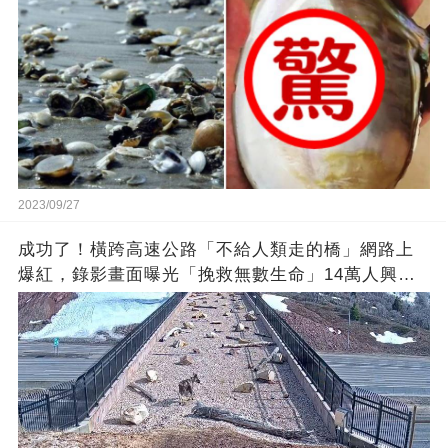
2023/09/27
成功了！橫跨高速公路「不給人類走的橋」網路上
爆紅，錄影畫面曝光「挽救無數生命」14萬人興奮
歡呼