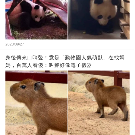
2023/09/27
身後傳來口哨聲！竟是「動物園人氣萌獸」在找媽
媽，百萬人看傻：叫聲好像電子儀器