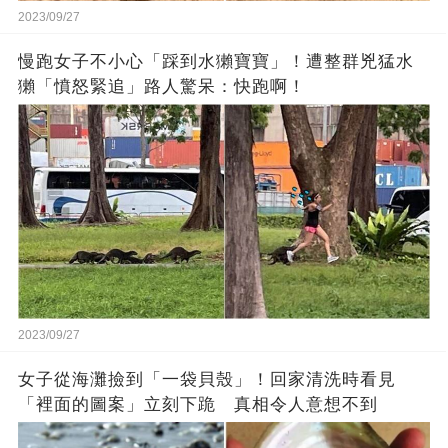
2023/09/27
慢跑女子不小心「踩到水獺寶寶」！遭整群兇猛水
獺「憤怒緊追」路人驚呆：快跑啊！
2023/09/27
女子從海灘撿到「一袋貝殼」！回家清洗時看見
「裡面的圖案」立刻下跪 真相令人意想不到