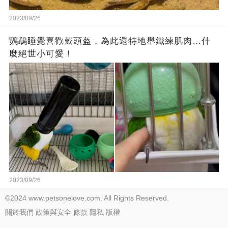
2023/09/26
鸚鵡睡覺喜歡戴頭盔，為此還特地舉鐵練肌肉…什
麼絕世小可愛！
2023/09/26
©2024 www.petsonelove.com. All Rights Reserved.
關於我們
政策與安全
條款
隱私
版權