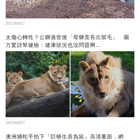
2023/09/27
太傷心轉性？公獅過世後「母獅竟長出鬃毛」 園
方驚訝幫健檢：健康狀況也沒問題啊...
2023/09/27
澳洲捕蛇手拍下「巨蟒生吞負鼠」高清畫面，網