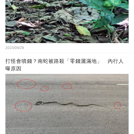
2023/09/29
打怪會噴錢？南蛇被路殺「零錢灑滿地」 內行人
曝原因