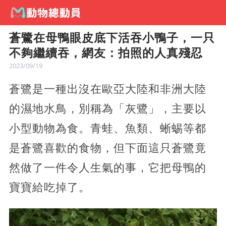
蒼鷺在母鴨眼皮底下活吞小鴨子，一只
不夠繼續吞，網友：拍照的人真殘忍
2023/09/19
蒼鷺是一種出沒在歐亞大陸和非洲大陸
的濕地水鳥，別稱為「灰鷺」，主要以
小型動物為食。青蛙、魚類、蜥蜴等都
是蒼鷺喜歡的食物，但下面這只蒼鷺竟
然做了一件令人生氣的事，它把母鴨的
寶寶給吃掉了。