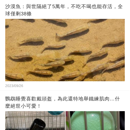
沙漠魚：與世隔絕了5萬年，不吃不喝也能存活，全
球僅剩38條
2023/09/26
鸚鵡睡覺喜歡戴頭盔，為此還特地舉鐵練肌肉…什
麼絕世小可愛！