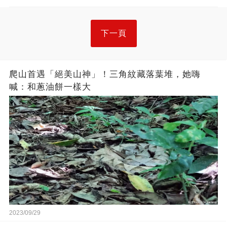
下一頁
爬山首遇「絕美山神」！三角紋藏落葉堆，她嗨
喊：和蔥油餅一樣大
2023/09/29