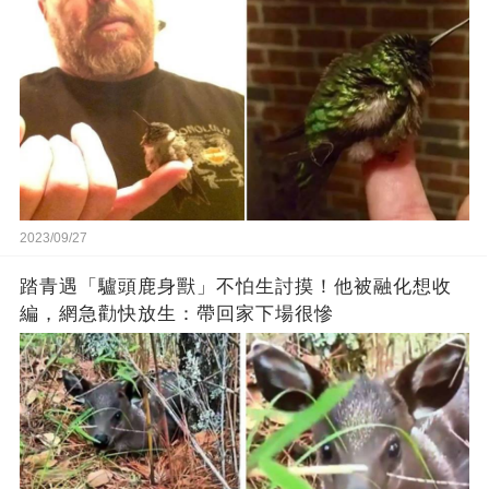
2023/09/27
踏青遇「驢頭鹿身獸」不怕生討摸！他被融化想收
編，網急勸快放生：帶回家下場很慘