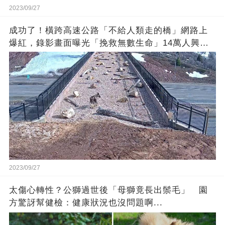
2023/09/27
成功了！橫跨高速公路「不給人類走的橋」網路上
爆紅，錄影畫面曝光「挽救無數生命」14萬人興奮
歡呼
2023/09/27
太傷心轉性？公獅過世後「母獅竟長出鬃毛」 園
方驚訝幫健檢：健康狀況也沒問題啊...