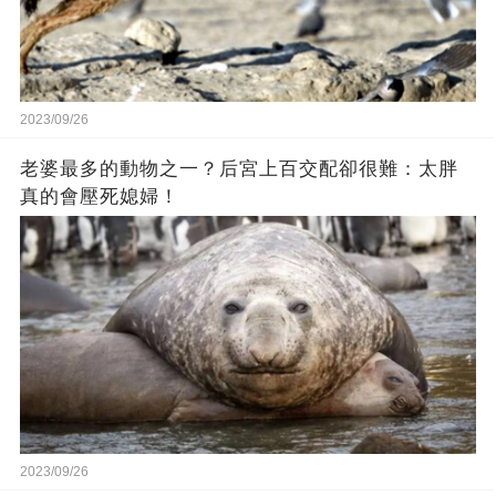
2023/09/26
老婆最多的動物之一？后宮上百交配卻很難：太胖
真的會壓死媳婦！
2023/09/26