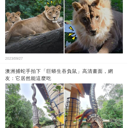
2023/09/27
澳洲捕蛇手拍下「巨蟒生吞負鼠」高清畫面，網
友：它居然能這麼吃