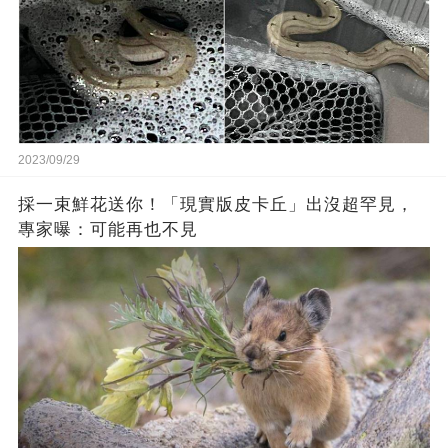
2023/09/29
採一束鮮花送你！「現實版皮卡丘」出沒超罕見，
專家曝：可能再也不見