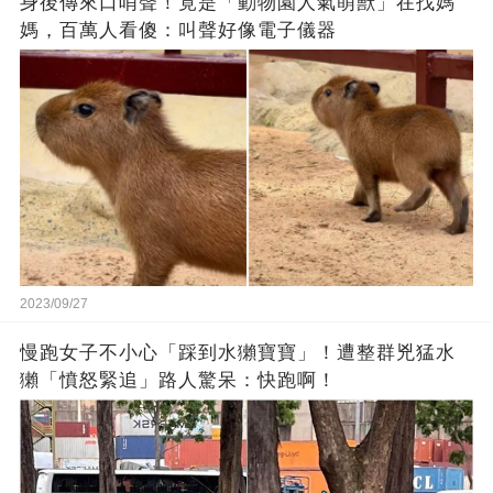
身後傳來口哨聲！竟是「動物園人氣萌獸」在找媽
媽，百萬人看傻：叫聲好像電子儀器
2023/09/27
慢跑女子不小心「踩到水獺寶寶」！遭整群兇猛水
獺「憤怒緊追」路人驚呆：快跑啊！