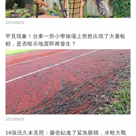
2023/09/26
罕見現象！台東一所小學操場上突然出現了大量蚯
蚓，是否暗示地震即將發生？
2023/09/26
16張活久未見照：藤壺鉆進了鯊魚眼睛，水蛭大戰