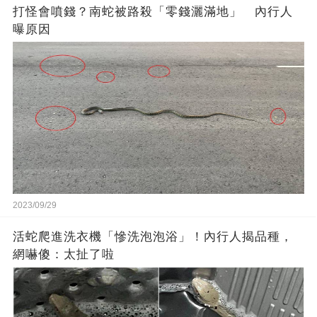
打怪會噴錢？南蛇被路殺「零錢灑滿地」 內行人
曝原因
2023/09/29
活蛇爬進洗衣機「慘洗泡泡浴」！內行人揭品種，
網嚇傻：太扯了啦