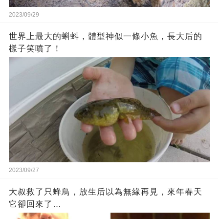
2023/09/29
世界上最大的蝌蚪，體型神似一條小魚，長大后的
樣子笑噴了！
2023/09/27
大叔救了只蜂鳥，放生后以為無緣再見，來年春天
它卻回來了…