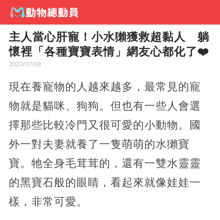
主人當心肝寵！小水獺獲救超黏人 躺
懷裡「各種寶寶表情」網友心都化了❤️
2023/07/08
現在養寵物的人越來越多，最常見的寵
物就是貓咪、狗狗。但也有一些人會選
擇那些比較冷門又很可愛的小動物。國
外一對夫妻就養了一隻萌萌的水獺寶
寶。牠全身毛茸茸的，還有一雙水靈靈
的黑寶石般的眼睛，看起來就像娃娃一
樣，非常可愛。