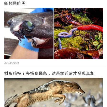
蚯蚓黑吃黑
2023/09/26
豺狼餓極了去捕食飛鳥，結果靠近后才發現真相