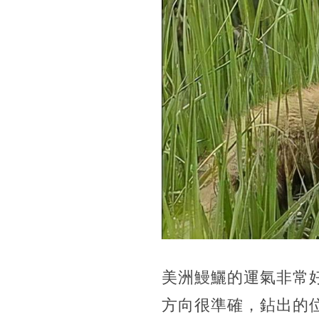
​​美洲鰻鱺的運氣非
方向很準確，鉆出的