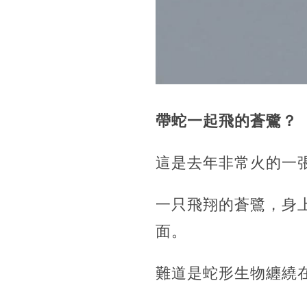
帶蛇一起飛的蒼鷺？
這是去年非常火的一
一只飛翔的蒼鷺，身
面。
難道是蛇形生物纏繞