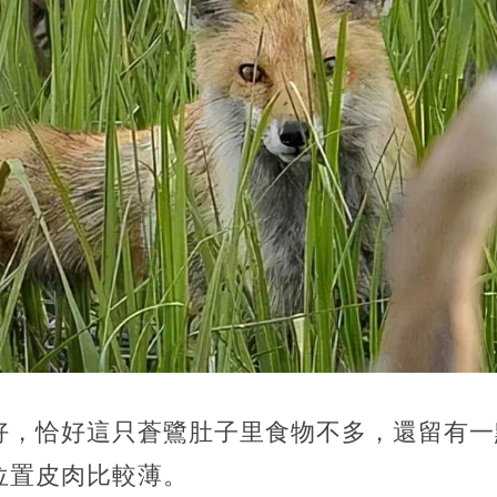
常好，恰好這只蒼鷺肚子里食物不多，還留有
位置皮肉比較薄。