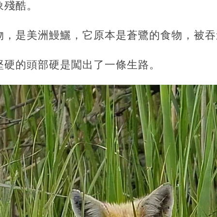
象殘酷。
物，是美洲鰻鱺，它原本是蒼鷺的食物，被吞
堅硬的頭部硬是闖出了一條生路。