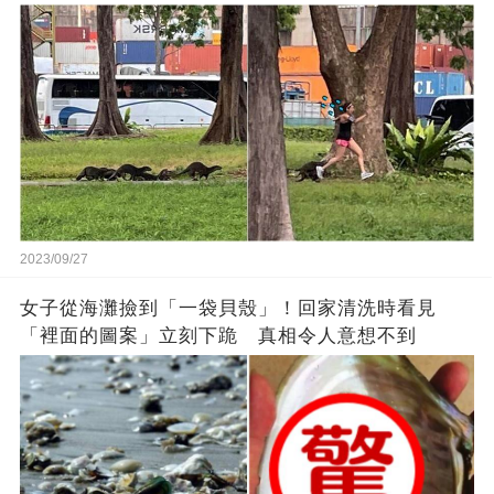
2023/09/27
女子從海灘撿到「一袋貝殼」！回家清洗時看見
「裡面的圖案」立刻下跪 真相令人意想不到