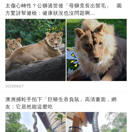
太傷心轉性？公獅過世後「母獅竟長出鬃毛」 園
方驚訝幫健檢：健康狀況也沒問題啊...
2023/09/27
澳洲捕蛇手拍下「巨蟒生吞負鼠」高清畫面，網
友：它居然能這麼吃