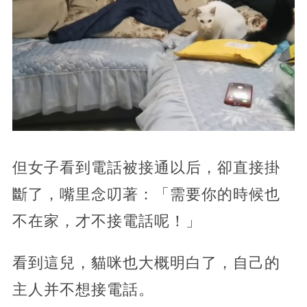
但女子看到電話被接通以后，卻直接掛
斷了，嘴里念叨著：「需要你的時候也
不在家，才不接電話呢！」
看到這兒，貓咪也大概明白了，自己的
主人并不想接電話。