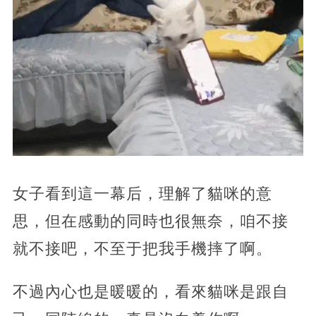
女子看到這一幕后，理解了貓咪的意
思，但在感動的同時也很無奈，咱不接
就不接吧，不至于把我手機摔了啊。
不過內心也是暖暖的，看來貓咪是跟自