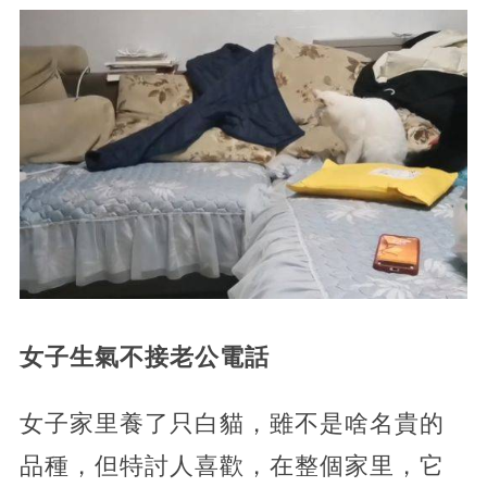
女子生氣不接老公電話
女子家里養了只白貓，雖不是啥名貴的
品種，但特討人喜歡，在整個家里，它