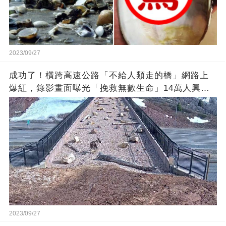
2023/09/27
成功了！橫跨高速公路「不給人類走的橋」網路上
爆紅，錄影畫面曝光「挽救無數生命」14萬人興奮
歡呼
2023/09/27