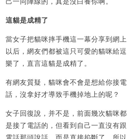
己一同陣線的，真是沒白養你啊。
這貓是成精了
當女子把貓咪摔手機這一幕分享到網上
以后，網友們都被這只可愛的貓咪給逗
樂了，直言這貓是成精了。
有網友質疑，貓咪會不會是想給你接電
話，沒拿好才導致手機掉地上的呢？
女子回復說，并不是，前面幾次貓咪都
是接了電話的，但看到自己一直沒有跟
電話那頭說話，而是直接掐斷了，所以