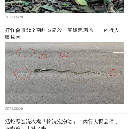
2023/09/29
打怪會噴錢？南蛇被路殺「零錢灑滿地」 內行人
曝原因
2023/09/29
活蛇爬進洗衣機「慘洗泡泡浴」！內行人揭品種，
網嚇傻：太扯了啦