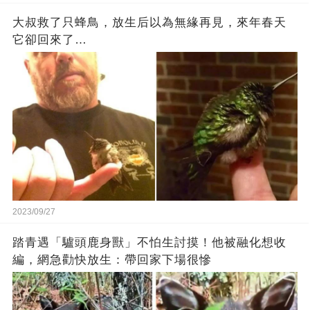
大叔救了只蜂鳥，放生后以為無緣再見，來年春天
它卻回來了…
2023/09/27
踏青遇「驢頭鹿身獸」不怕生討摸！他被融化想收
編，網急勸快放生：帶回家下場很慘