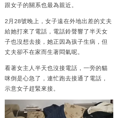
跟女子的關系也最為親近。
2月28號晚上，女子遠在外地出差的丈夫
給她打來了電話，電話鈴聲響了半天女
子也沒想去接，她正因為孩子生病，但
丈夫卻不在家而生著悶氣呢。
看著女主人半天也沒接電話，一旁的貓
咪倒是心急了，連忙跑去接通了電話，
示意女子趕緊來接。