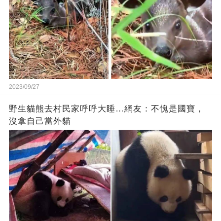
2023/09/27
野生貓熊去村民家呼呼大睡…網友：不愧是國寶，
沒拿自己當外貓