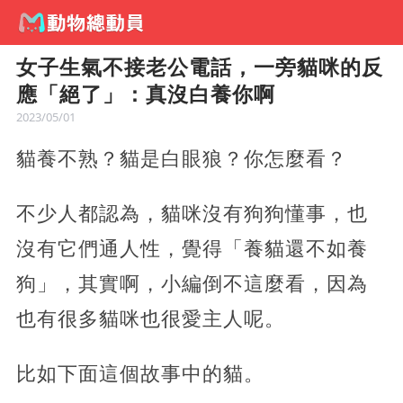
女子生氣不接老公電話，一旁貓咪的反
應「絕了」：真沒白養你啊
2023/05/01
貓養不熟？貓是白眼狼？你怎麼看？
不少人都認為，貓咪沒有狗狗懂事，也
沒有它們通人性，覺得「養貓還不如養
狗」，其實啊，小編倒不這麼看，因為
也有很多貓咪也很愛主人呢。
比如下面這個故事中的貓。