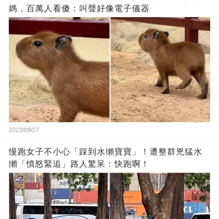
媽，百萬人看傻：叫聲好像電子儀器
2023/09/27
慢跑女子不小心「踩到水獺寶寶」！遭整群兇猛水
獺「憤怒緊追」路人驚呆：快跑啊！