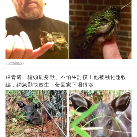
2023/09/27
踏青遇「驢頭鹿身獸」不怕生討摸！他被融化想收
編，網急勸快放生：帶回家下場很慘