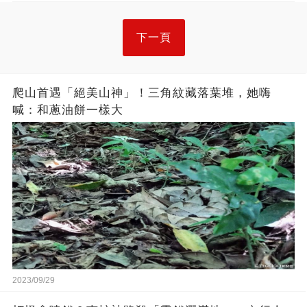
下一頁
爬山首遇「絕美山神」！三角紋藏落葉堆，她嗨
喊：和蔥油餅一樣大
2023/09/29