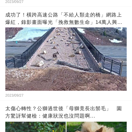
2023/09/27
成功了！橫跨高速公路「不給人類走的橋」網路上
爆紅，錄影畫面曝光「挽救無數生命」14萬人興奮
歡呼
2023/09/27
太傷心轉性？公獅過世後「母獅竟長出鬃毛」 園
方驚訝幫健檢：健康狀況也沒問題啊...