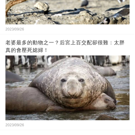
2023/09/26
老婆最多的動物之一？后宮上百交配卻很難：太胖
真的會壓死媳婦！
2023/09/26