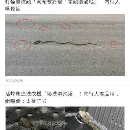
打怪會噴錢？南蛇被路殺「零錢灑滿地」 內行人
曝原因
2023/09/29
活蛇爬進洗衣機「慘洗泡泡浴」！內行人揭品種，
網嚇傻：太扯了啦