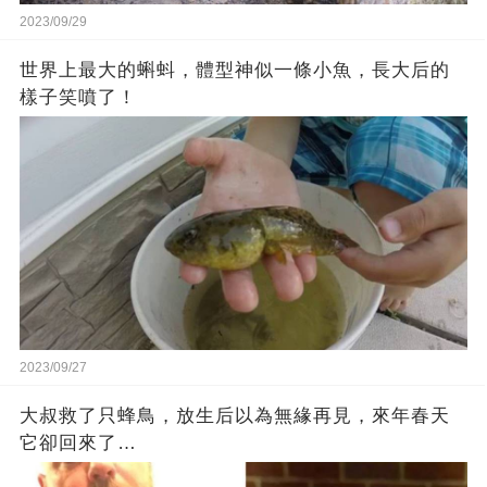
2023/09/29
世界上最大的蝌蚪，體型神似一條小魚，長大后的
樣子笑噴了！
2023/09/27
大叔救了只蜂鳥，放生后以為無緣再見，來年春天
它卻回來了…