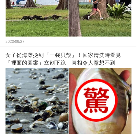
2023/09/27
女子從海灘撿到「一袋貝殼」！回家清洗時看見
「裡面的圖案」立刻下跪 真相令人意想不到