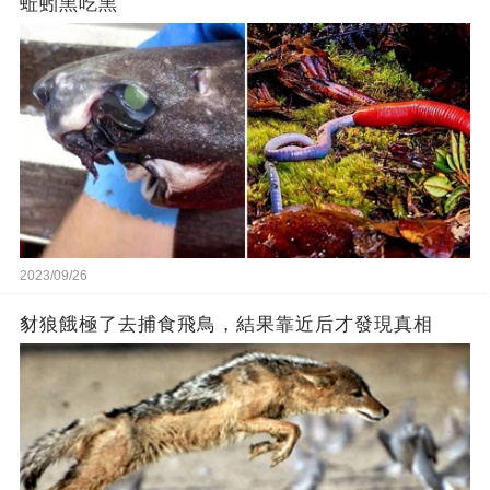
蚯蚓黑吃黑
2023/09/26
豺狼餓極了去捕食飛鳥，結果靠近后才發現真相