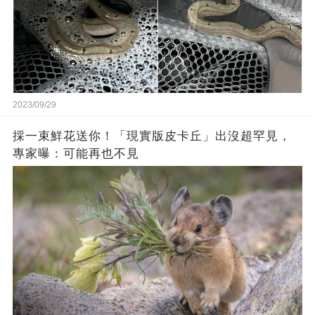
2023/09/29
採一束鮮花送你！「現實版皮卡丘」出沒超罕見，
專家曝：可能再也不見