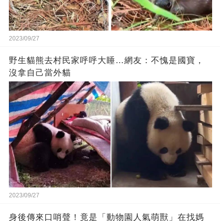
2023/09/27
野生貓熊去村民家呼呼大睡…網友：不愧是國寶，
沒拿自己當外貓
2023/09/27
身後傳來口哨聲！竟是「動物園人氣萌獸」在找媽