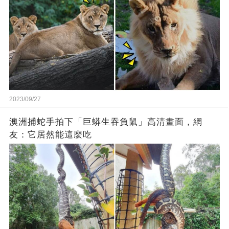
2023/09/27
澳洲捕蛇手拍下「巨蟒生吞負鼠」高清畫面，網
友：它居然能這麼吃