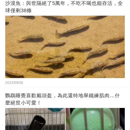
沙漠魚：與世隔絕了5萬年，不吃不喝也能存活，全
球僅剩38條
2023/09/26
鸚鵡睡覺喜歡戴頭盔，為此還特地舉鐵練肌肉…什
麼絕世小可愛！