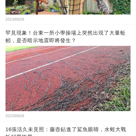
2023/09/26
罕見現象！台東一所小學操場上突然出現了大量蚯
蚓，是否暗示地震即將發生？
2023/09/26
16張活久未見照：藤壺鉆進了鯊魚眼睛，水蛭大戰