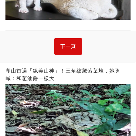
下一頁
爬山首遇「絕美山神」！三角紋藏落葉堆，她嗨
喊：和蔥油餅一樣大