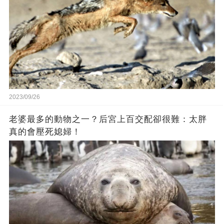
2023/09/26
老婆最多的動物之一？后宮上百交配卻很難：太胖
真的會壓死媳婦！