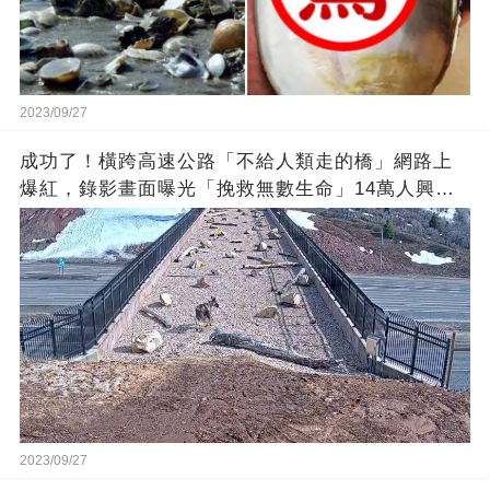
2023/09/27
成功了！橫跨高速公路「不給人類走的橋」網路上
爆紅，錄影畫面曝光「挽救無數生命」14萬人興奮
歡呼
2023/09/27