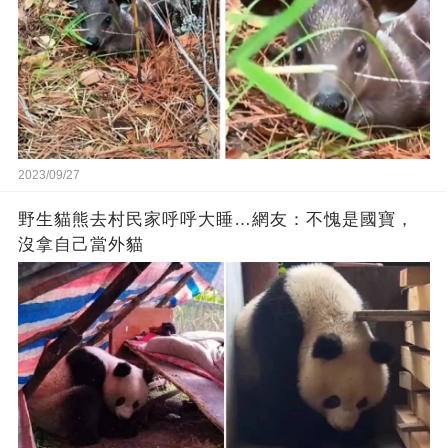
2023/09/27
野生貓熊去村民家呼呼大睡…網友：不愧是國寶，
沒拿自己當外貓