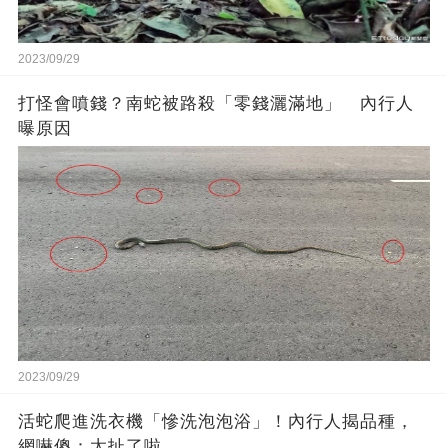
2023/09/29
打怪會噴錢？南蛇被路殺「零錢灑滿地」 內行人
曝原因
2023/09/29
活蛇爬進洗衣機「慘洗泡泡浴」！內行人揭品種，
網嚇傻：太扯了啦