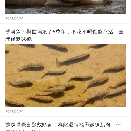
2023/09/26
沙漠魚：與世隔絕了5萬年，不吃不喝也能存活，全
球僅剩38條
2023/09/26
鸚鵡睡覺喜歡戴頭盔，為此還特地舉鐵練肌肉…什