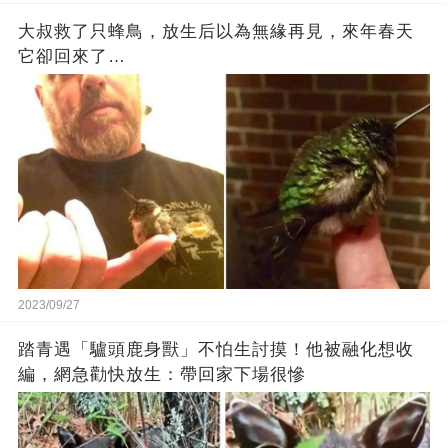
大叔救了只蜂鳥，放生后以為無緣再見，來年春天
它卻回來了…
2023/09/27
踏青遇「驢頭鹿身獸」不怕生討摸！他被融化想收
編，網急勸快放生：帶回家下場很慘