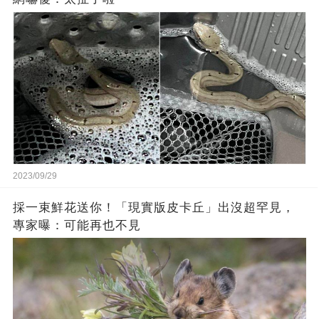
2023/09/29
採一束鮮花送你！「現實版皮卡丘」出沒超罕見，
專家曝：可能再也不見