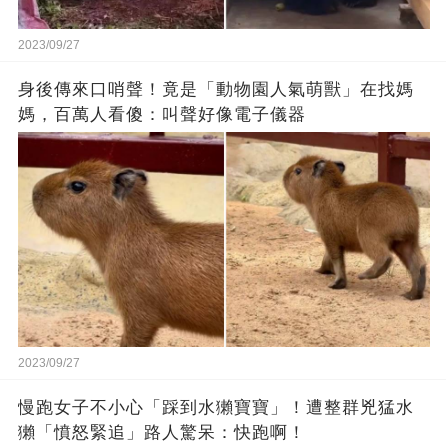
2023/09/27
身後傳來口哨聲！竟是「動物園人氣萌獸」在找媽
媽，百萬人看傻：叫聲好像電子儀器
2023/09/27
慢跑女子不小心「踩到水獺寶寶」！遭整群兇猛水
獺「憤怒緊追」路人驚呆：快跑啊！