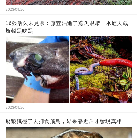
2023/09/26
16張活久未見照：藤壺鉆進了鯊魚眼睛，水蛭大戰
蚯蚓黑吃黑
2023/09/26
豺狼餓極了去捕食飛鳥，結果靠近后才發現真相