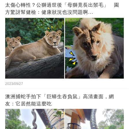
太傷心轉性？公獅過世後「母獅竟長出鬃毛」 園
方驚訝幫健檢：健康狀況也沒問題啊...
2023/09/27
澳洲捕蛇手拍下「巨蟒生吞負鼠」高清畫面，網
友：它居然能這麼吃