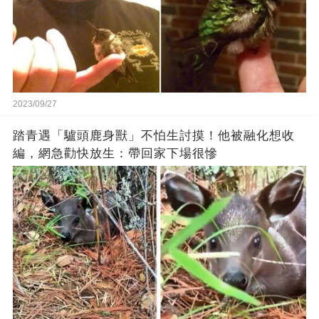
2023/09/27
踏青遇「驢頭鹿身獸」不怕生討摸！他被融化想收
編，網急勸快放生：帶回家下場很慘