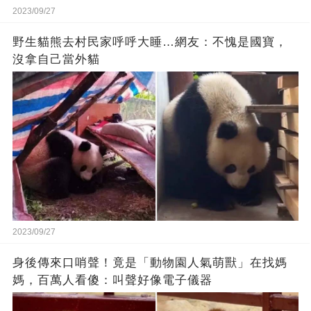
2023/09/27
野生貓熊去村民家呼呼大睡…網友：不愧是國寶，
沒拿自己當外貓
2023/09/27
身後傳來口哨聲！竟是「動物園人氣萌獸」在找媽
媽，百萬人看傻：叫聲好像電子儀器