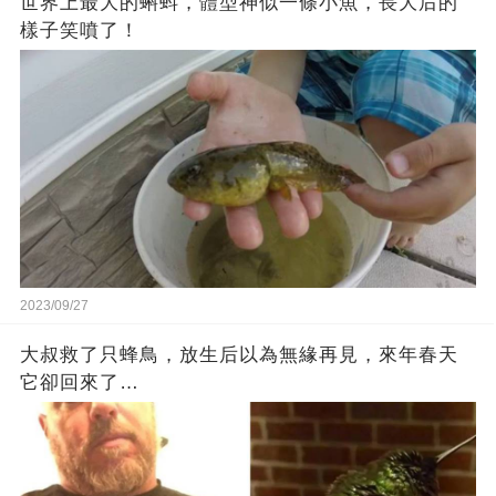
世界上最大的蝌蚪，體型神似一條小魚，長大后的
樣子笑噴了！
2023/09/27
大叔救了只蜂鳥，放生后以為無緣再見，來年春天
它卻回來了…