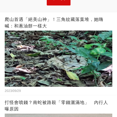
爬山首遇「絕美山神」！三角紋藏落葉堆，她嗨
喊：和蔥油餅一樣大
2023/09/29
打怪會噴錢？南蛇被路殺「零錢灑滿地」 內行人
曝原因