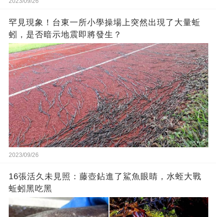
2023/09/26
罕見現象！台東一所小學操場上突然出現了大量蚯
蚓，是否暗示地震即將發生？
2023/09/26
16張活久未見照：藤壺鉆進了鯊魚眼睛，水蛭大戰
蚯蚓黑吃黑