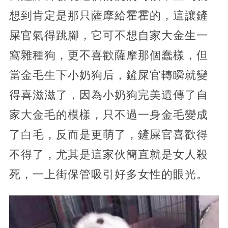
想到肯定是那只薩摩給霍霍的，這讓鏟
屎官氣得跳腳，它可不想自家大金生一
窩雜種狗，更不喜歡薩摩那個蠢樣，但
當金毛生下小奶狗后，鏟屎官轉瞬就變
得喜滋滋了，因為小奶狗完美遺傳了自
家大金毛的模樣，只不過一身金毛變成
了白毛，反而是更萌了，鏟屎官喜歡得
不得了，尤其是這家伙簡直就是女人殺
死，一上街保管吸引好多女性的眼光。