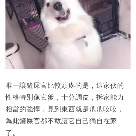
唯一讓鏟屎官比較頭疼的是，這家伙的
性格特別像它爹，十分調皮，拆家能力
相當的強悍，見到東西就是爪爪咬咬，
為此鏟屎官都不敢讓它自己獨自在家
了。