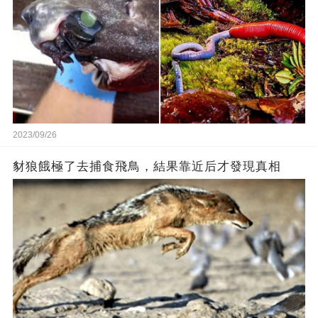
2023/09/26
豺狼餓極了去捕食飛鳥，結果靠近后才發現真相