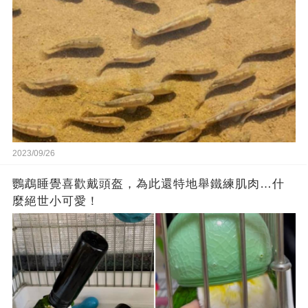
2023/09/26
鸚鵡睡覺喜歡戴頭盔，為此還特地舉鐵練肌肉…什
麼絕世小可愛！