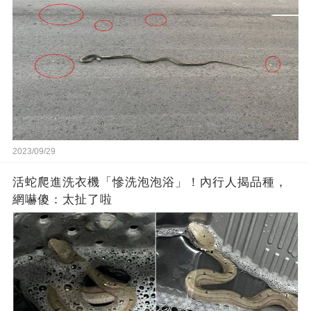
2023/09/29
活蛇爬進洗衣機「慘洗泡泡浴」！內行人揭品種，
網嚇傻：太扯了啦