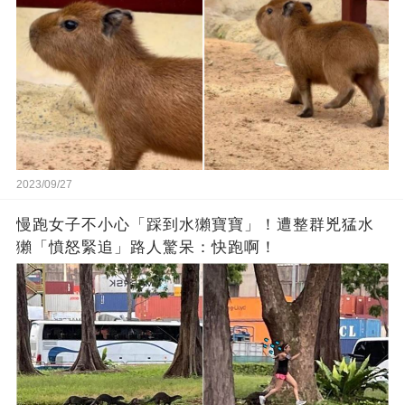
2023/09/27
慢跑女子不小心「踩到水獺寶寶」！遭整群兇猛水
獺「憤怒緊追」路人驚呆：快跑啊！