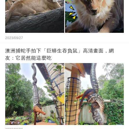
2023/09/27
澳洲捕蛇手拍下「巨蟒生吞負鼠」高清畫面，網
友：它居然能這麼吃