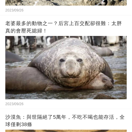
2023/09/26
老婆最多的動物之一？后宮上百交配卻很難：太胖
真的會壓死媳婦！
2023/09/26
沙漠魚：與世隔絕了5萬年，不吃不喝也能存活，全
球僅剩38條