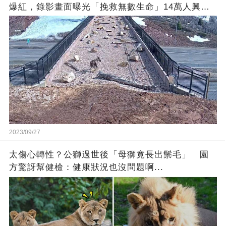
爆紅，錄影畫面曝光「挽救無數生命」14萬人興奮
歡呼
2023/09/27
太傷心轉性？公獅過世後「母獅竟長出鬃毛」 園
方驚訝幫健檢：健康狀況也沒問題啊...