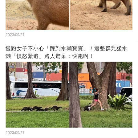
2023/09/27
慢跑女子不小心「踩到水獺寶寶」！遭整群兇猛水
獺「憤怒緊追」路人驚呆：快跑啊！
2023/09/27