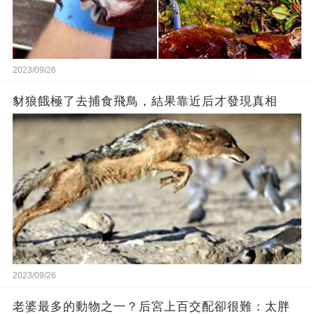
2023/09/26
豺狼餓極了去捕食飛鳥，結果靠近后才發現真相
2023/09/26
老婆最多的動物之一？后宮上百交配卻很難：太胖