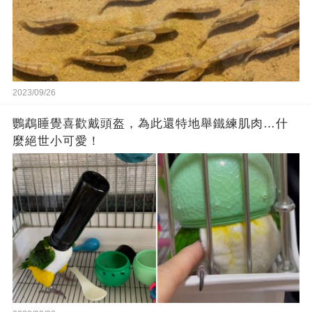
2023/09/26
鸚鵡睡覺喜歡戴頭盔，為此還特地舉鐵練肌肉…什
麼絕世小可愛！