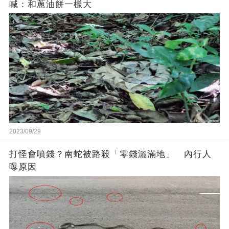
喊：和蔥油餅一樣大
2023/09/29
打怪會噴錢？南蛇被路殺「零錢灑滿地」 內行人
曝原因