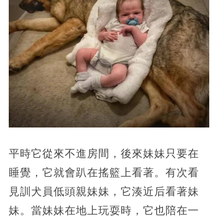
平時它從來不進房間，後來妹妹只要在
睡覺，它就會趴在搖籃上看著。有次看
見訓犬員低頭親妹妹，它湊近后看著妹
妹。當妹妹在地上玩耍時，它也陪在一