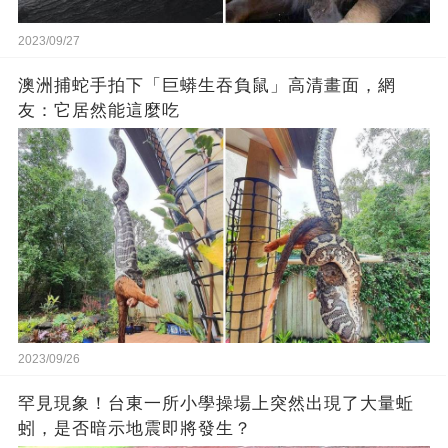
2023/09/27
澳洲捕蛇手拍下「巨蟒生吞負鼠」高清畫面，網
友：它居然能這麼吃
2023/09/26
罕見現象！台東一所小學操場上突然出現了大量蚯
蚓，是否暗示地震即將發生？