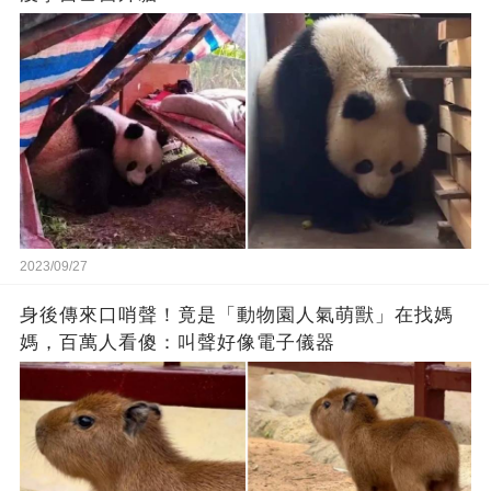
2023/09/27
身後傳來口哨聲！竟是「動物園人氣萌獸」在找媽
媽，百萬人看傻：叫聲好像電子儀器