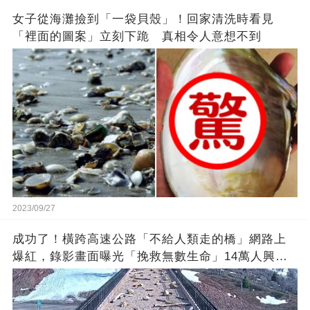
女子從海灘撿到「一袋貝殼」！回家清洗時看見
「裡面的圖案」立刻下跪 真相令人意想不到
2023/09/27
成功了！橫跨高速公路「不給人類走的橋」網路上
爆紅，錄影畫面曝光「挽救無數生命」14萬人興奮
歡呼