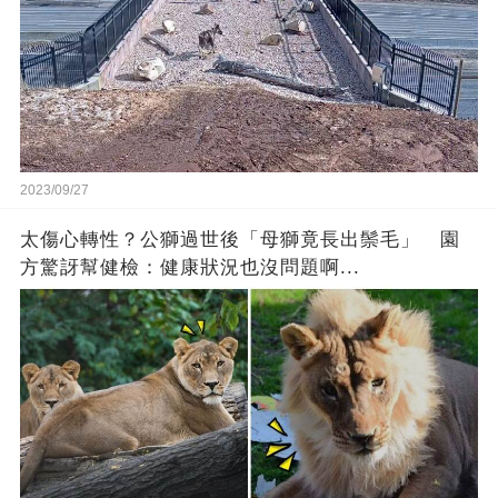
2023/09/27
太傷心轉性？公獅過世後「母獅竟長出鬃毛」 園
方驚訝幫健檢：健康狀況也沒問題啊...