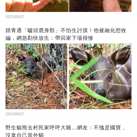
2023/09/27
踏青遇「驢頭鹿身獸」不怕生討摸！他被融化想收
編，網急勸快放生：帶回家下場很慘
2023/09/27
野生貓熊去村民家呼呼大睡…網友：不愧是國寶，
沒拿自己當外貓