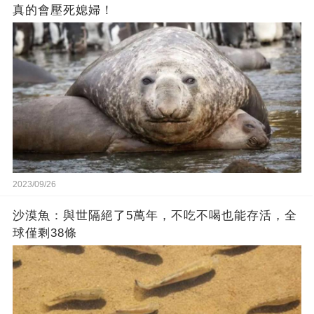
真的會壓死媳婦！
2023/09/26
沙漠魚：與世隔絕了5萬年，不吃不喝也能存活，全
球僅剩38條