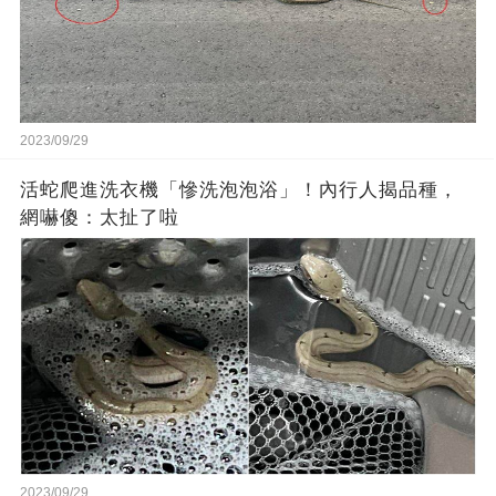
2023/09/29
活蛇爬進洗衣機「慘洗泡泡浴」！內行人揭品種，
網嚇傻：太扯了啦
2023/09/29