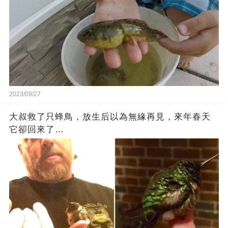
2023/09/27
大叔救了只蜂鳥，放生后以為無緣再見，來年春天
它卻回來了…