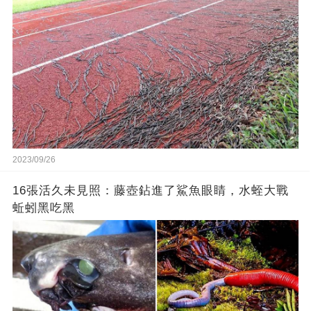
2023/09/26
16張活久未見照：藤壺鉆進了鯊魚眼睛，水蛭大戰
蚯蚓黑吃黑