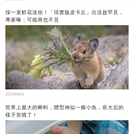
採一束鮮花送你！「現實版皮卡丘」出沒超罕見，
專家曝：可能再也不見
2023/09/29
世界上最大的蝌蚪，體型神似一條小魚，長大后的
樣子笑噴了！