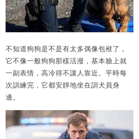
不知道狗狗是不是有太多偶像包袱了，
它不像一般狗狗那樣活潑，基本臉上就
一副表情，高冷得不讓人靠近。平時每
次訓練完，它都安靜地坐在訓犬員身
邊。